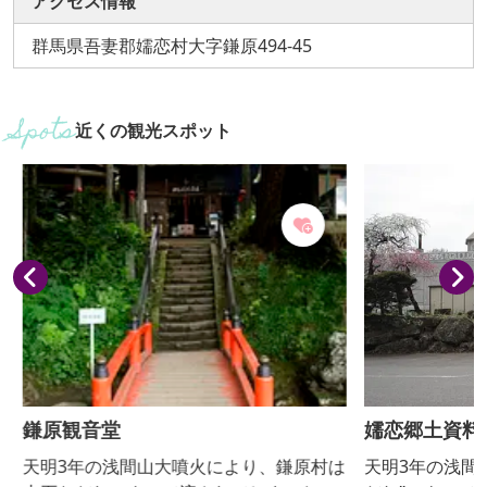
アクセス情報
群馬県吾妻郡嬬恋村大字鎌原494-45
近くの観光スポット
鎌原観音堂
嬬恋郷土資料
天明3年の浅間山大噴火により、鎌原村は
天明3年の浅間山