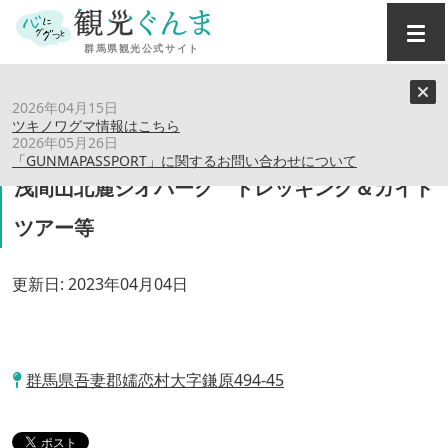
トップ
›
スポット
›
2026年04月15日
浅間山北麓ジオパーク トレッキング＆ガイドツアー等
ツキノワグマ情報はこちら
2026年05月26日
「GUNMAPASSPORT」に関するお問い合わせについて
浅間山北麓ジオパーク トレッキング＆ガイド
ツアー等
更新日:
2023年04月04日
群馬県吾妻郡嬬恋村大字鎌原494-45