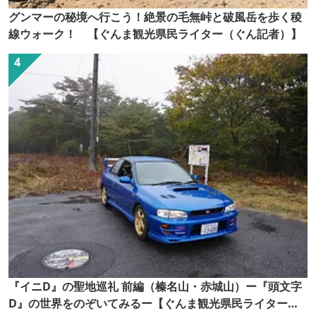
グンマーの秘境へ行こう！絶景の毛無峠と破風岳を歩く稜
線ウォーク！ 【ぐんま観光県民ライター（ぐん記者）】
『イニD』の聖地巡礼 前編（榛名山・赤城山）ー『頭文字
D』の世界をのぞいてみるー【ぐんま観光県民ライター