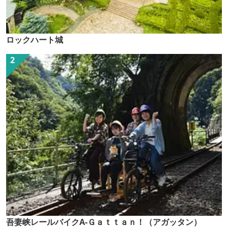
ロックハート城
吾妻峡レールバイクA-Ｇａｔｔａｎ！（アガッタン）