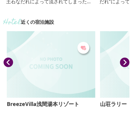
土石なだれによって流されてしまった。
だれ”によって
この観音堂は丘にあったため残ったもの
された品々など
で、当時50段あった石段は、上から15段
キャベツを紹介
近くの宿泊施設
を残して埋まってしまった。爆発と同時
の浅間山や白根
にここへ難をのがれて、当時住んでいた5
た、東の方角には
70人の内、助かった村人はわずか93人
現在の鎌原地区
だった。
BreezeVilla浅間湯本リゾート
山荘ラリー