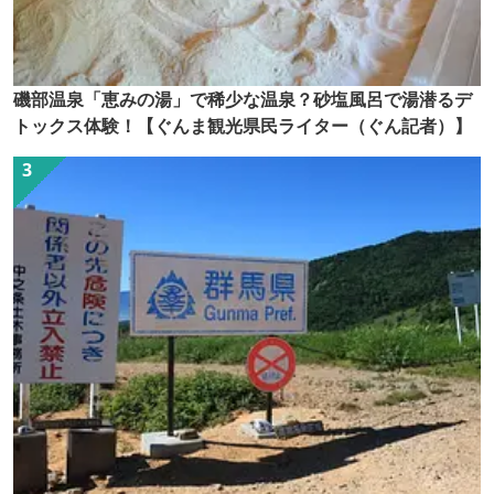
磯部温泉「恵みの湯」で稀少な温泉？砂塩風呂で湯潜るデ
トックス体験！【ぐんま観光県民ライター（ぐん記者）】