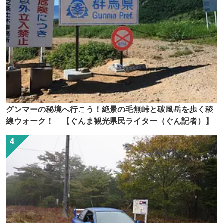
グンマーの秘境へ行こう！絶景の毛無峠と破風岳を歩く稜
線ウォーク！ 【ぐんま観光県民ライター（ぐん記者）】