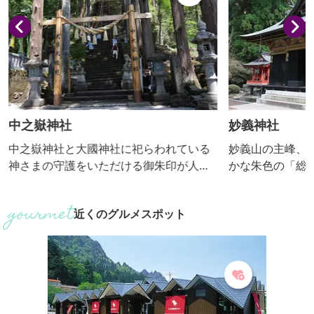
中之嶽神社
妙義神社
中之嶽神社と大國神社に祀らわれている
妙義山の主峰、
神さまの守護をいただける御朱印が人
かな朱色の「総
気。
「唐門」の奥に
華絢爛な本社が
近くのグルメスポット
になると、樹齢2
ラが参道で花の
た、ウコン桜が
ます。