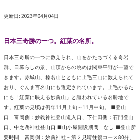
更新日:
2023年04月04日
日本三奇勝の一つ。紅葉の名所。
日本三奇勝の一つに数えられ、山をかたちづくる奇岩
群、日暮らしの景、山頂からの眺めは関東平野が一望で
きます。赤城山、榛名山とともに上毛三山に数えられて
おり、ぐんま百名山にも選定されています。上毛かるた
にも「紅葉に映える妙義山」と謳われている名勝地で
す。紅葉の見頃は例年11月上旬～11月中旬。 ■登山
口 富岡側：妙義神社登山道入口、下仁田側：石門登山
口、中之岳神社登山口 ■山小屋開設期間 なし ■登山所
要時間 富岡側：妙義神社～第２見晴往復コース80分、