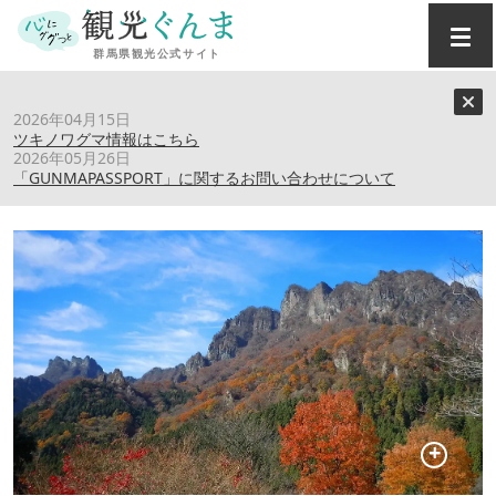
トップ
›
スポット
›
妙義山
2026年04月15日
ツキノワグマ情報はこちら
2026年05月26日
妙義山
「GUNMAPASSPORT」に関するお問い合わせについて