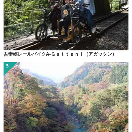
吾妻峡レールバイクA-Ｇａｔｔａｎ！（アガッタン）