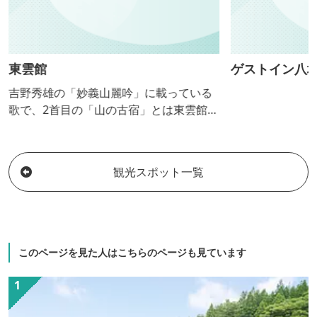
東雲館
ゲストイン八
吉野秀雄の「妙義山麗吟」に載っている
歌で、2首目の「山の古宿」とは東雲館の
ことをしめしており、まさに文人墨客に
愛された宿。初心者のハイキング、野
草・薬草の観察のガイドやレンタサイク
観光スポット一覧
ルなども完備しています。また、登山口
や観光地への無料送迎も対応可能です。
このページを見た人はこちらのページも見ています