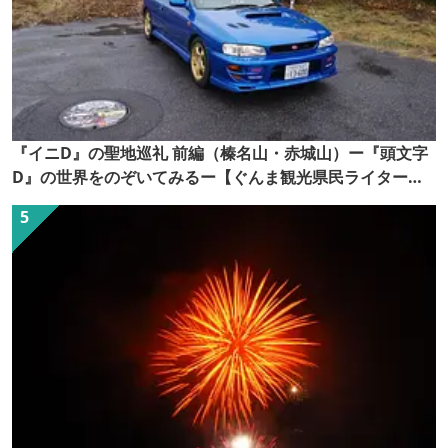
『イニD』の聖地巡礼 前編（榛名山・赤城山）ー『頭文字
D』の世界をのぞいてみるー【ぐんま観光県民ライター
（ぐん記者）】