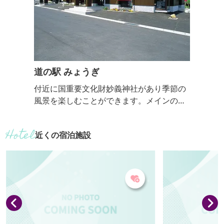
道の駅 みょうぎ
付近に国重要文化財妙義神社があり季節の
風景を楽しむことができます。メインの
みょうぎ物産センターはユニークな形の木
造建築で特産品や野菜の販売を行っていま
近くの宿泊施設
す。 ■営業時間／9：00～17：00（季節に
より変更あり）※12月、1月、2月は16:00
まで 定休日／第3月水曜日（祝祭日の場合
は翌日）、12月26～31日、4月、5月、10
月、11月は無休