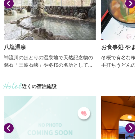
せていただいた後
八塩温泉
お食事処 やま
神流川のほとりの温泉地で天然記念物の
冬桜で有名な桜
銘石「三波石峡」や冬桜の名所としても
手打ちうどんの店
知られています。塩の成分が濃い温泉で
2-2092）もあります。 【お
体の芯までしっかり温まり、ぽかぽかが
供期間：10月下
近くの宿泊施設
持続します。炭酸水素塩泉でもあり、肌
をなめらかに整えます。源泉温度が低い
冷鉱泉で、冷たい源泉の浴槽がある施設
もあります。