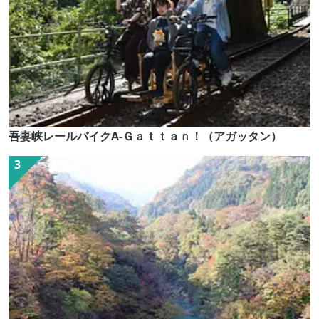
吾妻峡レールバイクA-Ｇａｔｔａｎ！（アガッタン）