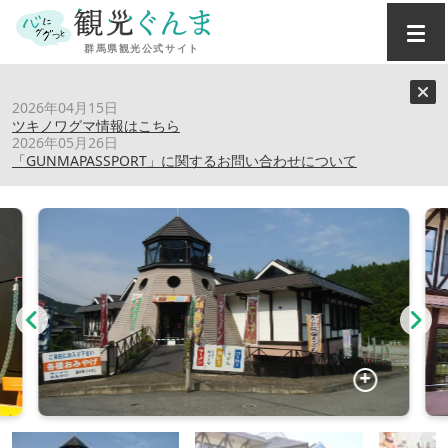
トップ
›
スポット
›
道の駅 上州おにし
2026年04月15日
ツキノワグマ情報はこちら
2026年05月26日
道の駅 上州おにし
「GUNMAPASSPORT」に関するお問い合わせについて