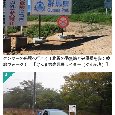
グンマーの秘境へ行こう！絶景の毛無峠と破風岳を歩く稜
線ウォーク！ 【ぐんま観光県民ライター（ぐん記者）】