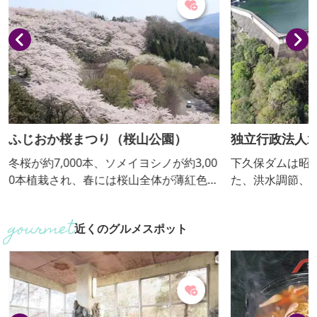
ふじおか桜まつり（桜山公園）
独立行政法人
管理所
冬桜が約7,000本、ソメイヨシノが約3,00
下久保ダムは昭
0本植栽され、春には桜山全体が薄紅色に
た、洪水調節、
染まる。国の名勝、および天然記念物に
持、都市用水の
も指定されているフユザクラは11月上旬
多目的ダムです
近くのグルメスポット
から12月中旬に見頃を迎えるが、秋に開
トの利用者が多
花しなかったつぼみが越冬し、春に花を
傍には国の名勝
咲かせる「二度咲き」の珍しい桜です。
石峡」や、初冬
秋には周辺の紅葉とともに楽しむことが
「神川町の城峯
できます。上毛かるたの「さ」『三波石
公園」があります。 ■見学内容
と共に名高い冬桜』の場所です。
無 ダムの職員