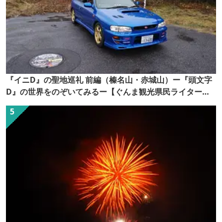
『イニD』の聖地巡礼 前編（榛名山・赤城山）ー『頭文字
D』の世界をのぞいてみるー【ぐんま観光県民ライター
（ぐん記者）】