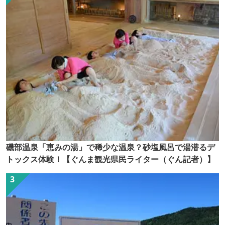
磯部温泉「恵みの湯」で稀少な温泉？砂塩風呂で湯潜るデ
トックス体験！【ぐんま観光県民ライター（ぐん記者）】