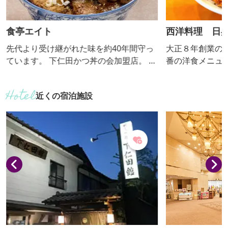
食亭エイト
西洋料理 日
先代より受け継がれた味を約40年間守っ
大正８年創業の
ています。 下仁田かつ丼の会加盟店。 当
番の洋食メニュ
店のカツ丼は、豚もも肉を使用していま
メニューを提供
すので脂身が入っていないのが特徴。肉
び楽しさがある。 Aセットは、洋
近くの宿泊施設
は柔らかく、小さなお子様からご年配の
オールスターを
方々に楽に食べられています。
気メニュー。味
一品。 下仁田かつ丼の会加盟店。 「しも
にたポーク」モ
しらえされた肉
初代から味を受
丸みのある優し