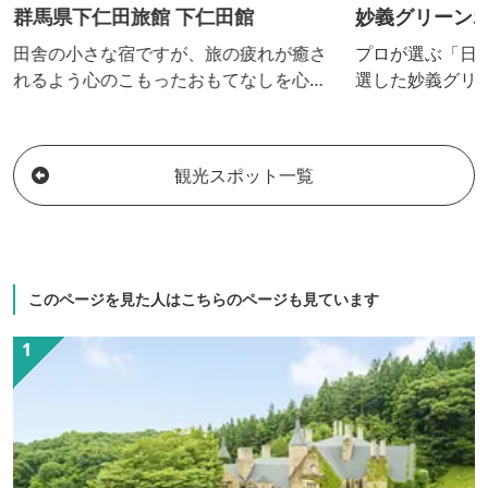
群馬県下仁田旅館 下仁田館
妙義グリーン
田舎の小さな宿ですが、旅の疲れが癒さ
プロが選ぶ「日本
れるよう心のこもったおもてなしを心が
選した妙義グリ
けて皆様のご来館をお待ちしています。
慢は地下2,00
お仕事での滞在や西上州の登山など、お
る天然温泉。大
気軽にご利用いただける旅館です。
勝の一つ「妙義
観光スポット一覧
の大自然を望む
産「富岡製糸場
にも便利です。
テントもあり、
することが可能
このページを見た人はこちらのページも見ています