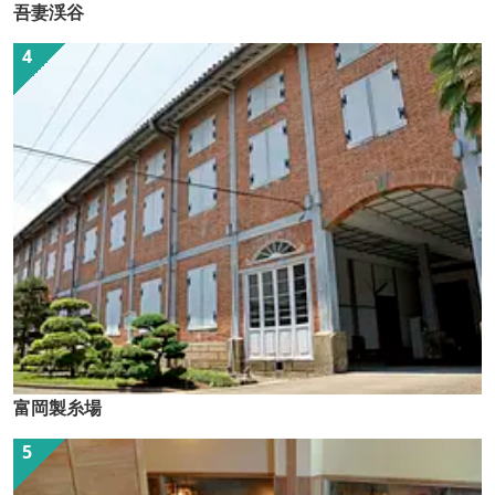
吾妻渓谷
富岡製糸場