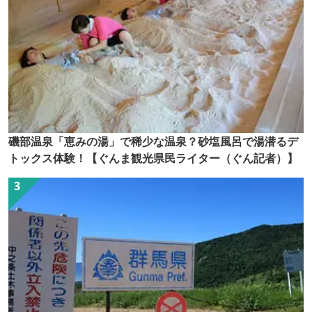
磯部温泉「恵みの湯」で稀少な温泉？砂塩風呂で湯潜るデ
トックス体験！【ぐんま観光県民ライター（ぐん記者）】