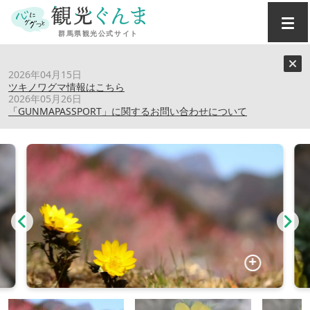
トップ
›
スポット
›
あぶだ福寿草の里
2026年04月15日
ツキノワグマ情報はこちら
2026年05月26日
あぶだ福寿草の里
「GUNMAPASSPORT」に関するお問い合わせについて