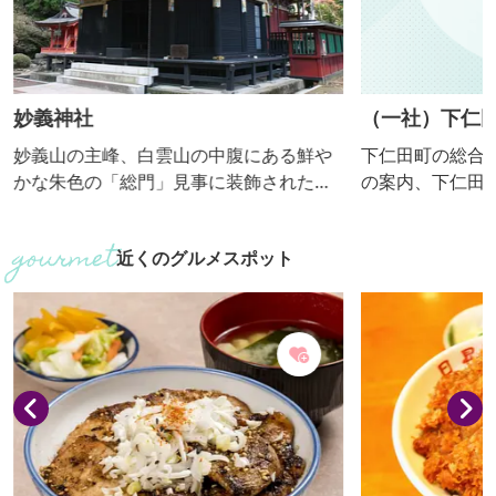
妙義神社
（一社）下仁
にゃく手作り
妙義山の主峰、白雲山の中腹にある鮮や
下仁田町の総合
かな朱色の「総門」見事に装飾された
の案内、下仁田
「唐門」の奥には黒漆塗り権現作りの豪
ネイト、産業連
華絢爛な本社があります。例年４月上旬
画・アドバイス等
近くのグルメスポット
になると、樹齢200年余りのシダレザク
学内容・解説有無
ラが参道で花のアーチを作ります。ま
■体験内容 手作り
た、ウコン桜が八重、黄色の花を咲かせ
の受入 可（2人～） ■団体の受入
ます。
可（10人～120