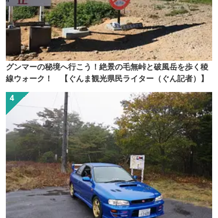
グンマーの秘境へ行こう！絶景の毛無峠と破風岳を歩く稜
線ウォーク！ 【ぐんま観光県民ライター（ぐん記者）】