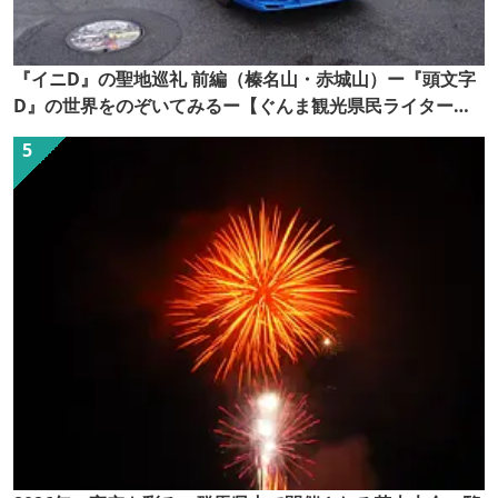
『イニD』の聖地巡礼 前編（榛名山・赤城山）ー『頭文字
D』の世界をのぞいてみるー【ぐんま観光県民ライター
（ぐん記者）】