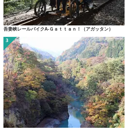
吾妻峡レールバイクA-Ｇａｔｔａｎ！（アガッタン）