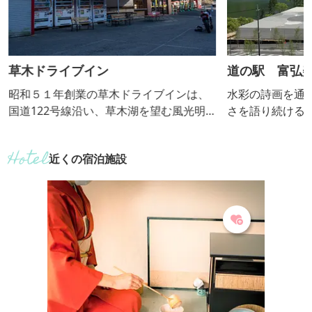
草木ドライブイン
道の駅 富弘
昭和５１年創業の草木ドライブインは、
水彩の詩画を通
国道122号線沿い、草木湖を望む風光明
さを語り続ける
媚な場所に立地する。店内にはレストラ
般公開する富弘
ンのほか、名物のよもぎまんじゅうをは
施設内から草木
近くの宿泊施設
じめとするお土産を購入することも可
びています。 
能。
て道路情報や観
す。