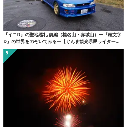
『イニD』の聖地巡礼 前編（榛名山・赤城山）ー『頭文字
D』の世界をのぞいてみるー【ぐんま観光県民ライター
（ぐん記者）】