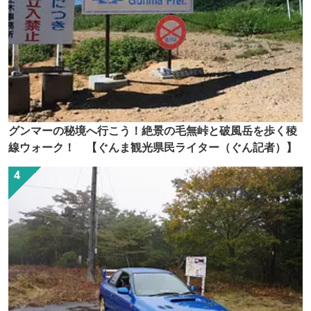
グンマーの秘境へ行こう！絶景の毛無峠と破風岳を歩く稜
線ウォーク！ 【ぐんま観光県民ライター（ぐん記者）】