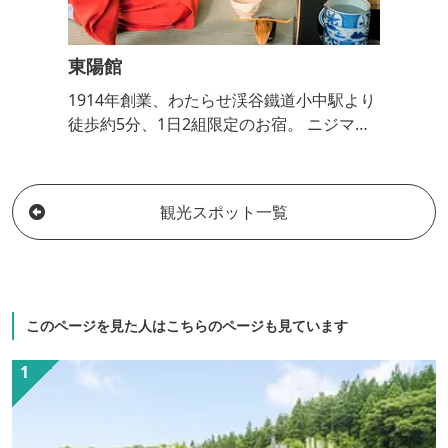
東陽館
1914年創業、わたらせ渓谷鐵道小中駅より
徒歩約5分、1日2組限定のお宿。 ニジマス
の東陽館風や旬野菜の家庭料理でおもてな
しいたします。 富弘美術館/袈裟丸登山/草
木ダム/小中大滝/わたらせ渓谷鐵道観光
観光スポット一覧
に。 1日1組限定プランも続々登場【茶道体
験/スウェーデントーチ】 自然の中でゆっ
くりとした時間を過ごしませんか。
このページを見た人はこちらのページも見ています