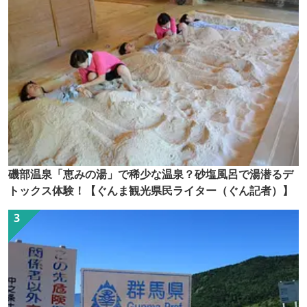
磯部温泉「恵みの湯」で稀少な温泉？砂塩風呂で湯潜るデ
トックス体験！【ぐんま観光県民ライター（ぐん記者）】