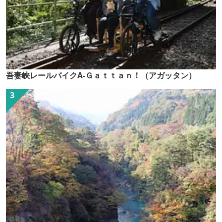
吾妻峡レールバイクA-Ｇａｔｔａｎ！（アガッタン）