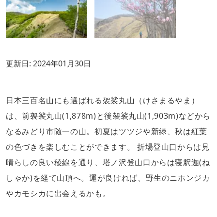
更新日:
2024年01月30日
日本三百名山にも選ばれる袈裟丸山（けさまるやま）
は、前袈裟丸山(1,878m)と後袈裟丸山(1,903m)などから
なるみどり市随一の山。初夏はツツジや新緑、秋は紅葉
の色づきを楽しむことができます。 折場登山口からは見
晴らしの良い稜線を通り、塔ノ沢登山口からは寝釈迦(ね
しゃか)を経て山頂へ。運が良ければ、野生のニホンジカ
やカモシカに出会えるかも。