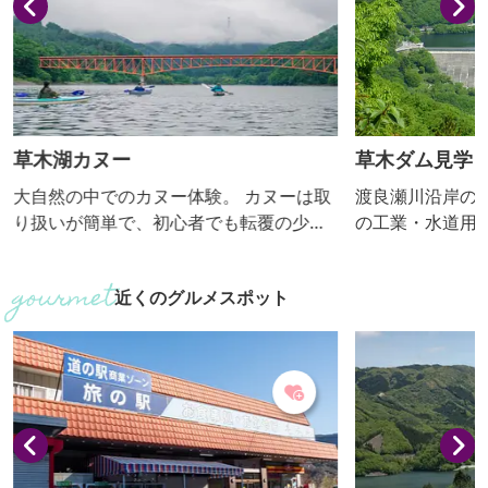
草木湖カヌー
草木ダム見学
大自然の中でのカヌー体験。 カヌーは取
渡良瀬川沿岸の
り扱いが簡単で、初心者でも転覆の少な
の工業・水道用
いものを使用するほか、インストラク
地域の農業用水
ターが親切に指導しますので安心です。
とを目的として
近くのグルメスポット
「草木湖カヌーツアー」 https://www.ku
湖畔には遊歩道
sakiko-canoe.com/
を楽しむことが
しています。 ■見学内容・解説有無 ダム
の中を案内して
あまり見ること
学して、私たち
「水」について学