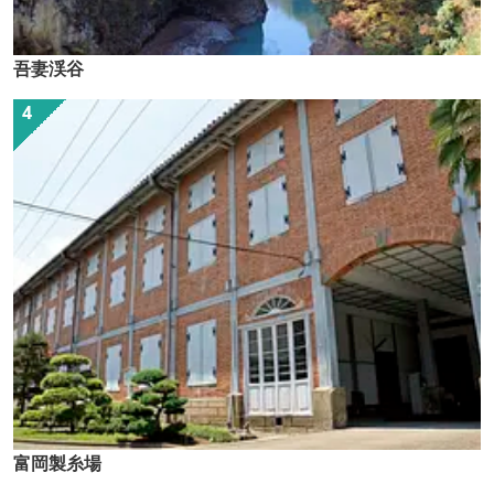
吾妻渓谷
富岡製糸場