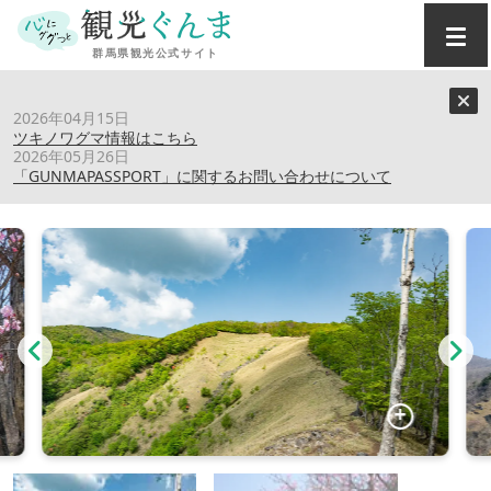
トップ
›
スポット
›
袈裟丸山
2026年04月15日
ツキノワグマ情報はこちら
2026年05月26日
袈裟丸山
「GUNMAPASSPORT」に関するお問い合わせについて