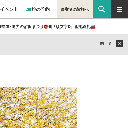
イベント
旅の予約
事業者の皆様へ
熱気×迫力の沼田まつり👺
『頭文字D』聖地巡礼🚘
閉じる