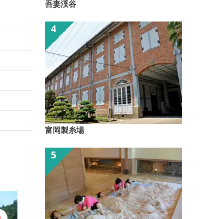
吾妻渓谷
富岡製糸場