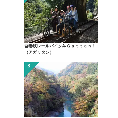
吾妻峡レールバイクA-Ｇａｔｔａｎ！
（アガッタン）