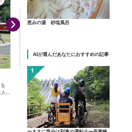
恵みの湯 砂塩風呂
AIが選んだあなたにおすすめの記事
碓氷製糸(株)
生糸製造を行っています。 ■見学内容・解説有無 ・
例
生糸製造工程 ・解説：あり ■個人の受入 可（5人以
上～） ■団体の受入(人数) 可（5人～50人）
に
〜まさに気分は列車の運転士〜吾妻峡