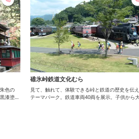
碓氷峠鉄道文化むら
見て、触れて、体験できる峠と鉄道の歴史を伝える
り
テーマパーク。鉄道車両40両を展示。子供から大人ま
旬
で楽しめます。 ■入園料：大人500円、小学生300
花
円、小学生未満無料（保護者同伴） ■営業時間：3
の
月〜10月 9：00〜17：00（最終入場時間16：30） 1
1月〜2月 9:00〜16:30(最終入場時間 16：00) ■休
園日：火曜日（祝日の場合は翌日）、12月29日〜1月