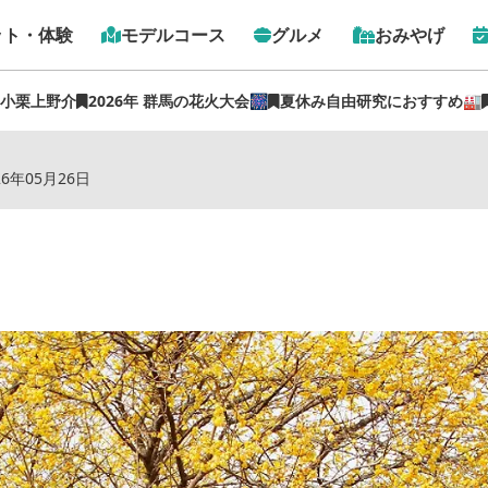
ット・体験
モデルコース
グルメ
おみやげ
 小栗上野介
2026年 群馬の花火大会🎆
夏休み自由研究におすすめ🏭
トップ
›
スポット
›
ろうばいの郷
26年05月26日