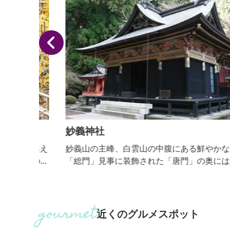
妙義神社
で越え
妙義山の主峰、白雲山の中腹にある鮮やかな朱色の
0日の最
「総門」見事に装飾された「唐門」の奥には黒漆塗
新
権現作りの豪華絢爛な本社があります。例年４月上
県）
になると、樹齢200年余りのシダレザクラが参道で
普段は
のアーチを作ります。また、ウコン桜が八重、黄色
れ、歩
花を咲かせます。
近くのグルメスポット
闇の