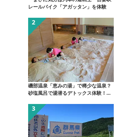
レールバイク「アガッタン」を体験
磯部温泉「恵みの湯」で稀少な温泉？
砂塩風呂で湯潜るデトックス体験！
【ぐんま観光県民ライター（ぐん記
者）】