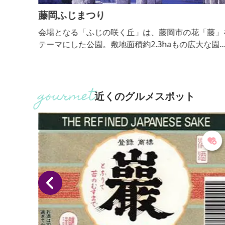
藤岡ふじまつり
部地域
会場となる「ふじの咲く丘」は、藤岡市の花「藤」
の石碑
テーマにした公園。敷地面積約2.3haもの広大な園
記念
に、形や色の異なる45種類の藤が咲き誇ります。中
胡郡
も、全長約350ｍにも及ぶ巨大な藤棚は必見です。
（複製
るでシャンデリアさながらの、壮麗な姿を観賞でき
石の拓
す。幻想的な光景が浮かび上がる、日没後のライト
近くのグルメスポット
井いし
アップも必見です。
いま