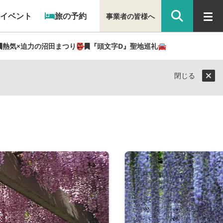
イベント
旅の予約
事業者の皆様へ
熱気×迫力の沼田まつり👺
『頭文字D』聖地巡礼🚘
閉じる