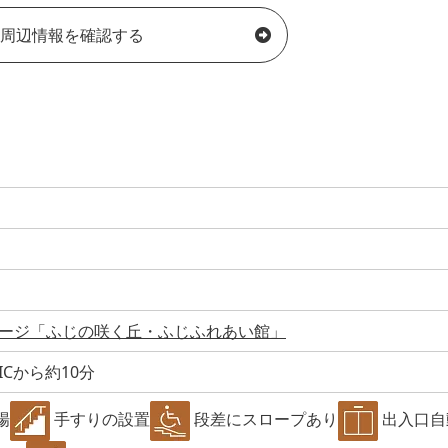
周辺情報を確認する
ージ「ふじの咲く丘・ふじふれあい館」
Cから約10分
場
手すりの設置
段差にスロープあり
出入口自