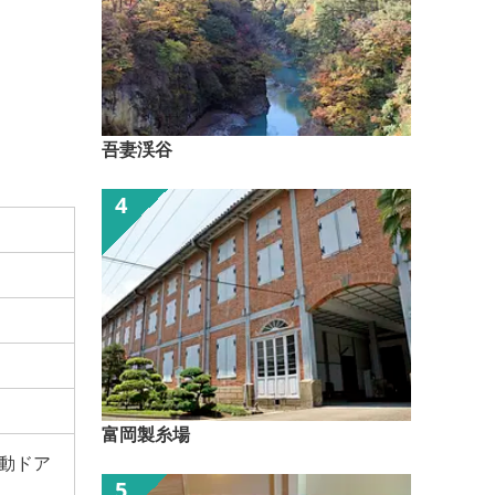
吾妻渓谷
富岡製糸場
動ドア