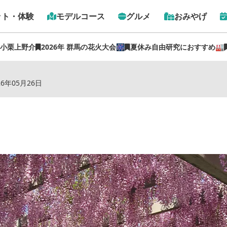
ット・体験
モデルコース
グルメ
おみやげ
 小栗上野介
2026年 群馬の花火大会🎆
夏休み自由研究におすすめ🏭
トップ
›
スポット
›
ふじの咲く丘公園
26年05月26日