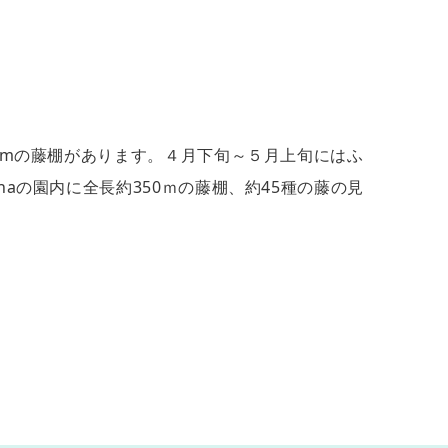
50mの藤棚があります。４月下旬～５月上旬にはふ
aの園内に全長約350ｍの藤棚、約45種の藤の見