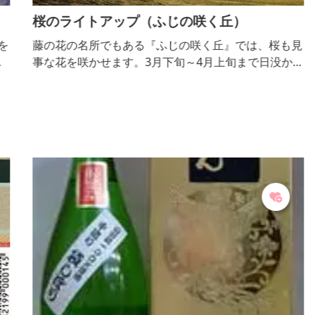
桜のライトアップ（ふじの咲く丘）
を
藤の花の名所でもある『ふじの咲く丘』では、桜も見
内
事な花を咲かせます。3月下旬～4月上旬まで日没から
で
夜8時まではライトアップも行われ、満開の夜桜を楽
ま
しめます。
ま