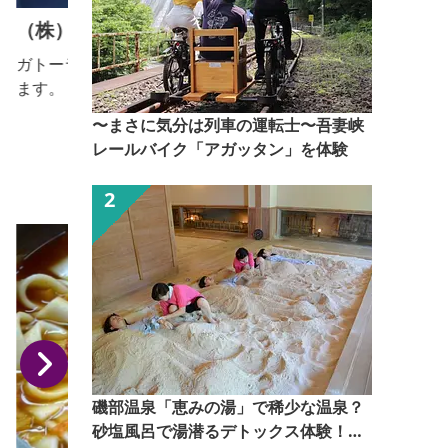
（株）原田・ガトーフェスタハラダ
ガトーラスク「グーテ・デ・ロワ」の製造を行ってい
ます。 ■見学内容・解説有無 ・ガトーラスク「グー
テ・デ・ロワ」の各種製造工程（パン生地作り～ガ
〜まさに気分は列車の運転士〜吾妻峡
トーラスクへの仕上げ工程） ・解説：個人でご来館
レールバイク「アガッタン」を体験
のお客さまは自由見学のみ、事前予約の団体客様は解
説付き・自由見学が選べます。 ■個人の受入 可 ■団
体の受入(人数) 可（20人～上限は特になし）
磯部温泉「恵みの湯」で稀少な温泉？
砂塩風呂で湯潜るデトックス体験！