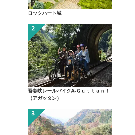
ロックハート城
吾妻峡レールバイクA-Ｇａｔｔａｎ！
（アガッタン）