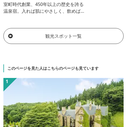
室町時代創業、450年以上の歴史を誇る
温泉宿。入れば肌にやさしく、飲めば胃
腸に効果のある四万温泉で、10万坪の敷
地を有する〈たむらの森の楽養郷〉と、
親しまれています。 毎分1,600ℓ自然湧出
観光スポット一覧
される豊富な自家源泉かけ流しの、それ
ぞれ風情の異なる6か所の浴場で夜通し温
泉三昧が楽しめます。 飲める源泉をいか
した源泉蒸しのお料理や、高温源泉で作
る温泉玉子、地元食材豊富な季節を楽し
このページを見た人はこちらのページも見ています
む会席料理も自慢です。