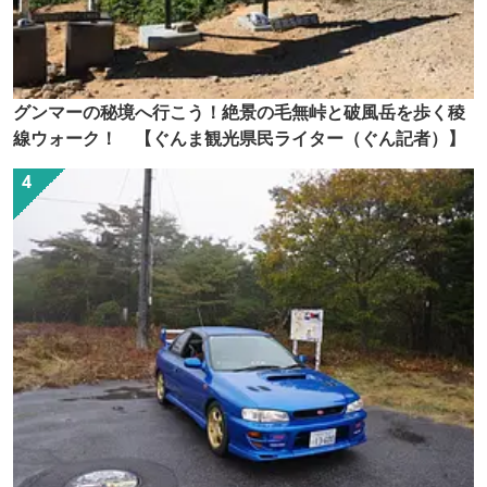
グンマーの秘境へ行こう！絶景の毛無峠と破風岳を歩く稜
線ウォーク！ 【ぐんま観光県民ライター（ぐん記者）】