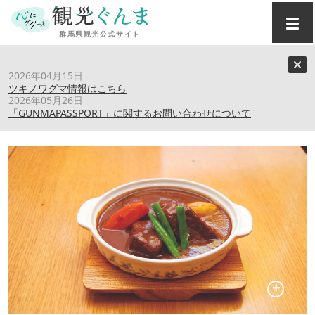
トップ
›
スポット
›
【四万温泉】カフェテラス摩耶
2026年04月15日
ツキノワグマ情報はこちら
2026年05月26日
【四万温泉】カフェテラス摩耶
「GUNMAPASSPORT」に関するお問い合わせについて