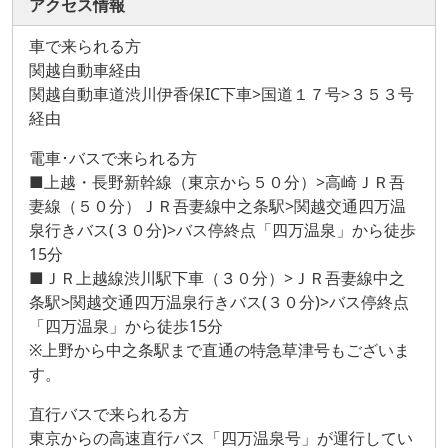
アクセス情報
車で来られる方
関越自動車経由
関越自動車道渋川伊香保IC下車>国道１７号>３５３号
経由
電車･バスで来られる方
■上越・長野新幹線（東京から５０分）>高崎ＪＲ吾
妻線（５０分）ＪＲ吾妻線中之条駅>関越交通四万温
泉行きバス(３０分)>バス停終点「四万温泉」から徒歩
15分
■ＪＲ上越線渋川駅下車（３０分）>ＪＲ吾妻線中之
条駅>関越交通四万温泉行きバス(３０分)>バス停終点
「四万温泉」から徒歩15分
※上野から中之条駅まで直通の特急草津号もございま
す。
直行バスで来られる方
東京からの高速直行バス「四万温泉号」が運行してい