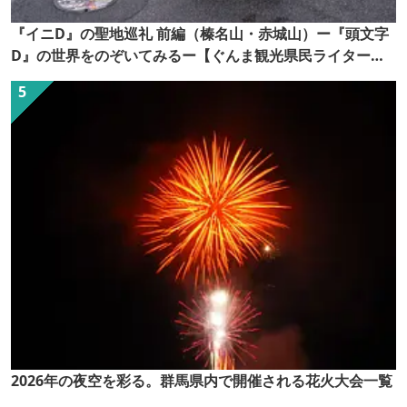
『イニD』の聖地巡礼 前編（榛名山・赤城山）ー『頭文字
D』の世界をのぞいてみるー【ぐんま観光県民ライター
（ぐん記者）】
2026年の夜空を彩る。群馬県内で開催される花火大会一覧