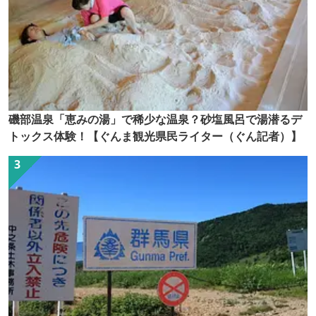
磯部温泉「恵みの湯」で稀少な温泉？砂塩風呂で湯潜るデ
トックス体験！【ぐんま観光県民ライター（ぐん記者）】