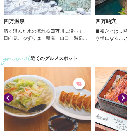
四万温泉
四万甌穴
清く澄んだ水の流れる四万川に沿って、
■甌穴とは… 甌
日向見、ゆずりは、新湯、山口、温泉口
き状になること
と５つの地区が細長く連なる温泉街。 古
を循環し、 川
くから湯治場として栄えてきた四万温泉
れてできた丸い
近くのグルメスポット
には、「四万（よんまん）の病に効く温
います。 数万
泉」ということからこの名がついた、と
自然が作り出し
の言い伝えがあります。 肌に吸い付くよ
はないでしょう｡
うな湯の特徴は、炭酸水素塩泉、硫化塩
下流約130mの
泉、硫黄泉を併せ持つ「三大美人泉
りとわかるものは
質」。クレンジング、デトックス、保湿
35㎝～1.5m、
が期待できる「美肌の湯」として高く...
5㎝～2...