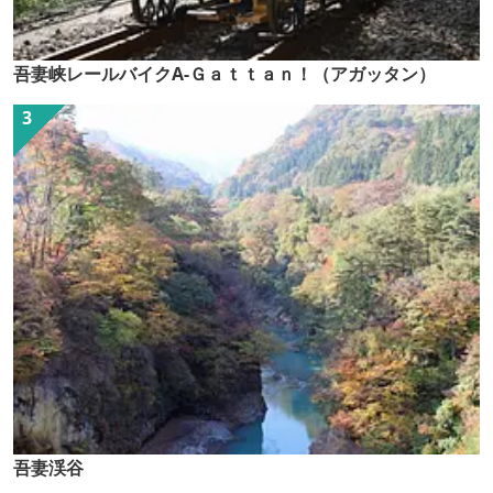
吾妻峡レールバイクA-Ｇａｔｔａｎ！（アガッタン）
吾妻渓谷