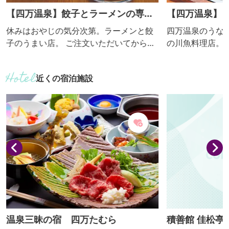
【四万温泉】餃子とラーメンの専門
【四万温泉】
店 ゆうみん
ない
休みはおやじの気分次第。ラーメンと餃
四万温泉のうな
子のうまい店。 ご注文いただいてから餃
の川魚料理店。
子の皮をこねて作るモチモチ餃子は一度
児玉清さんが愛
食べると病みつきになる旨さで当店自慢
「吉兆」で修業
近くの宿泊施設
の人気メニュー。にんにく臭さが次の日
お店自慢の鰻は
に残らないのは企業秘密で。店主一人で
げたふっくら柔ら
切り盛りするので少し待つことも。そん
すすめ 湯むし
なゆったりとした時間もこのお店の醍醐
き 2,900円 
味です。 おすすめ 餃子 400円 ※定休
たれ、炭火で焼
日 火曜日 メニューなどの詳細はＵＲＬ
仕入れ、当日分だけ
をご確認ください。
休 メニュー...
温泉三昧の宿 四万たむら
積善館 佳松亭