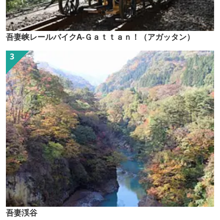
吾妻峡レールバイクA-Ｇａｔｔａｎ！（アガッタン）
吾妻渓谷