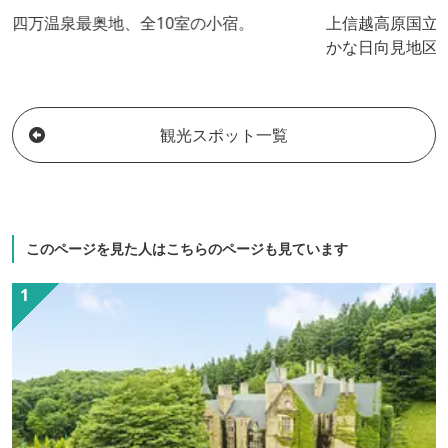
四万温泉最奥地、全10室の小宿。
上信越高原国立
かな日向見地区
る名湯「四万温
の場所に、当宿
ございます。全
観光スポット一覧
の湯を注いだ、
と２つの温泉貸
お料理の数々。
と染み入るよう
しかない豊かで
このページを見た人はこちらのページも見ています
ださい。