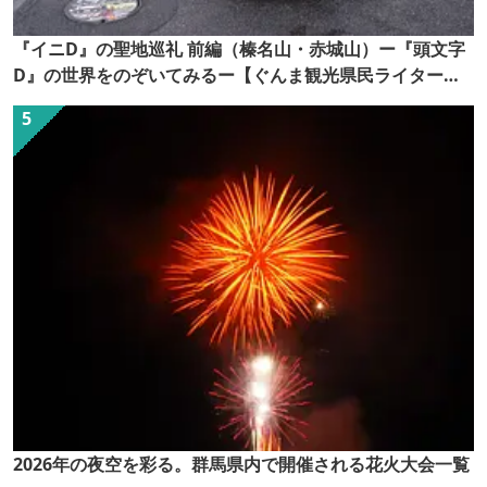
『イニD』の聖地巡礼 前編（榛名山・赤城山）ー『頭文字
D』の世界をのぞいてみるー【ぐんま観光県民ライター
（ぐん記者）】
2026年の夜空を彩る。群馬県内で開催される花火大会一覧