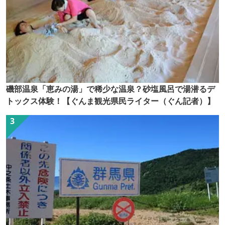
磯部温泉「恵みの湯」で稀少な温泉？砂塩風呂で湯潜るデ
トックス体験！【ぐんま観光県民ライター（ぐん記者）】