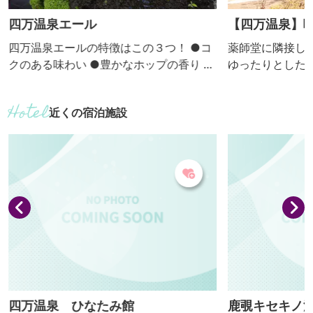
四万温泉エール
【四万温泉】
四万温泉エールの特徴はこの３つ！ ●コ
薬師堂に隣接し
クのある味わい ●豊かなホップの香り ●
ゆったりとした
やさしい炭酸 四万温泉エール
りの天然木で作
は現在、レギュラー品３種類と期間限定
温かみを感じさ
近くの宿泊施設
で数種類の味を作っています。 ■レギュ
食事をお楽しみください
ラー品■ ・摩耶姫[ペールエール] ・おう
みうどん 850円 醤油味の汁に打ち立
穴[アンバーエール] ・月見橋[ポーター]
麺を煮込んだ上
■期間限定品■ ・嘉満ヶ淵[生姜ポー
郷土料理です。
ター] ［『四万温泉の清らかな水』＋
はご賞味いただ
『麦』＋『ホップ』］×酵母＋熟成＝四万
※不定休 メニューなどの詳細はＵＲＬを
温泉...
チェック！
四万温泉 ひなたみ館
鹿覗キセキノ