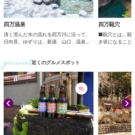
四万温泉
四万甌穴
清く澄んだ水の流れる四万川に沿って、
■甌穴とは… 甌
日向見、ゆずりは、新湯、山口、温泉口
き状になること
と５つの地区が細長く連なる温泉街。 古
を循環し、 川
くから湯治場として栄えてきた四万温泉
れてできた丸い
近くのグルメスポット
には、「四万（よんまん）の病に効く温
います。 数万
泉」ということからこの名がついた、と
自然が作り出し
の言い伝えがあります。 肌に吸い付くよ
はないでしょう｡
うな湯の特徴は、炭酸水素塩泉、硫化塩
下流約130mの
泉、硫黄泉を併せ持つ「三大美人泉
りとわかるものは
質」。クレンジング、デトックス、保湿
35㎝～1.5m、
が期待できる「美肌の湯」として高く...
5㎝～2...