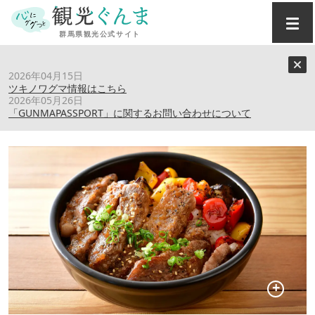
トップ
›
スポット
›
【四万温泉】上州牛 Shima Blue Cafe
2026年04月15日
ツキノワグマ情報はこちら
2026年05月26日
【四万温泉】上州牛 Shima Blue Cafe
「GUNMAPASSPORT」に関するお問い合わせについて