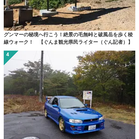
グンマーの秘境へ行こう！絶景の毛無峠と破風岳を歩く稜
線ウォーク！ 【ぐんま観光県民ライター（ぐん記者）】