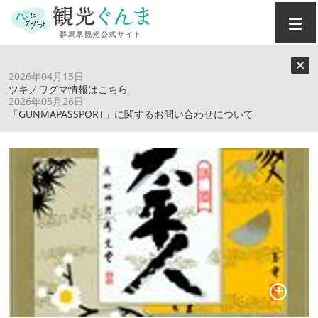
トップ
›
スポット
›
太平人（(株)町田酒造店）
2026年04月15日
ツキノワグマ情報はこちら
2026年05月26日
太平人（(株)町田酒造店）
「GUNMAPASSPORT」に関するお問い合わせについて