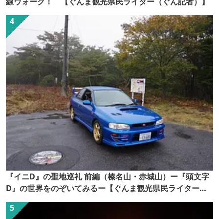
線ウォーク！ 【ぐんま観光県民ライター（ぐん記者）】
『イニD』の聖地巡礼 前編（榛名山・赤城山）ー『頭文字
D』の世界をのぞいてみるー【ぐんま観光県民ライター
（ぐん記者）】