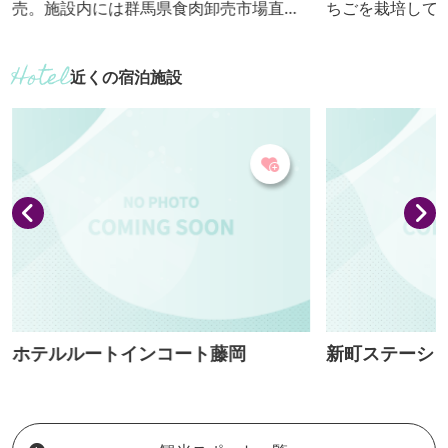
売。施設内には群馬県食肉卸売市場直営
ちごを栽培して
の「肉の駅」があり、精肉をはじめ、肉
しめます（やよ
グルメが豊富に揃っています。特に、お
り野・おいCベ
近くの宿泊施設
肉屋さんならではの揚げたて手作りコ
いっこ）。練乳
ロッケ、メンチは好評。また、お食事処
すが、イチゴの
もあり、上州麦豚などの地元食材を使っ
かも。 ハウス
たメニューが人気です。私営会員制ドッ
がまずに楽々い
グランが併設されています。
た、休憩スペー
緑茶の無料セル
ので、ゆっくりす
ホテルルートインコート藤岡
新町ステーシ