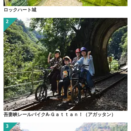
ロックハート城
吾妻峡レールバイクA-Ｇａｔｔａｎ！（アガッタン）