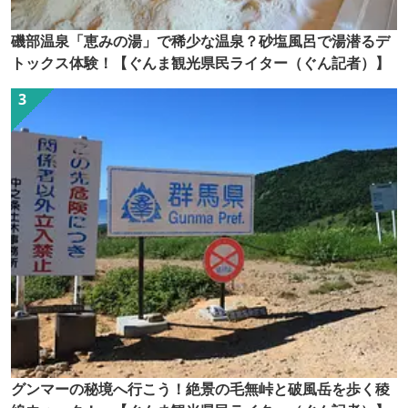
磯部温泉「恵みの湯」で稀少な温泉？砂塩風呂で湯潜るデ
トックス体験！【ぐんま観光県民ライター（ぐん記者）】
グンマーの秘境へ行こう！絶景の毛無峠と破風岳を歩く稜