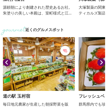
源頼朝により創建された歴史あるお社。
大塚製薬の関東
朱塗りの美しい本殿は、室町様式と江戸
ティカルズ製品
初期様式が融合した建築物で、国指定重
エット、ポカリ
要文化財に指定されています。江戸時
ター、アミノバ
近くのグルメスポット
代、日光例幣使道の一番目の宿場町とし
ル飲料を製造しています
て賑わった玉村宿の中心地にあり、地元
・大塚製薬及び
はもとより多くの方に親しまれていま
スエットミニミ
す。最近は、パワースポットとして人気
見学 ・解説：あり ■個人の受入
上昇中です。 敷地内には、Ｖ字型に育っ
団体の受入(人数)
た珍しい松である「昇龍・勝運の松」が
超える場合２班
あります。必勝祈願の松として奉られ
こともあります
て...
道の駅 玉村宿
フレッシュベ
毎日地元農家が生産した朝採野菜を販
群馬県内でも珍