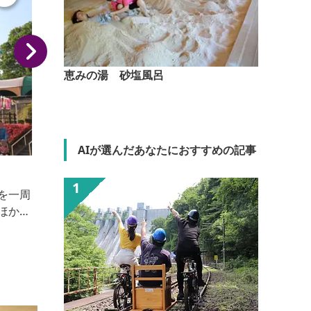
恵みの湯 砂塩風呂
AIが選んだあなたにおすすめの記事
桐生新町重要伝統的建造物群保存地区
桐生の歴史は古く、今から約400年前に天満宮を起点
として桐生新町ができました。本町一・二丁目には、
現在でも織物関係の蔵や町屋、ノコギリ屋根工場など
歴史的な建造物が多くみられます。また、当時の土地
の区画（敷地割）もよく残されています。これらの地
域は、「桐生は日本の機どころ」と上毛かるたにもう
たわれているように、織物業で栄えた桐生の歴史を今
に伝える市民の財産です。先人たちは、様々な時代を