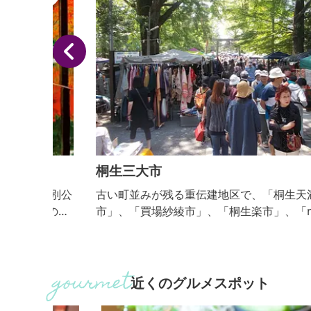
桐生三大市
特別公
古い町並みが残る重伝建地区で、「桐生天満宮骨董
個の風
市」、「買場紗綾市」、「桐生楽市」、「machiya
す。
ルシェ」、「ちょいにげmarket」(不定期開催）が
時に開催され、重伝建地区周辺は大変賑います。新
に「のんびりマルシェ」が始まり、「蔵KURAハン
メイド」も毎月開かれています。骨董品をはじめ日
近くのグルメスポット
品、花ぱん、手作りアクセサリー、グルメなど老若
女が楽しめるイベントです。