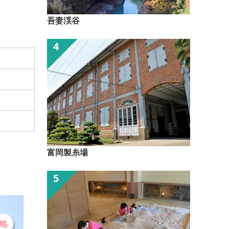
吾妻渓谷
富岡製糸場