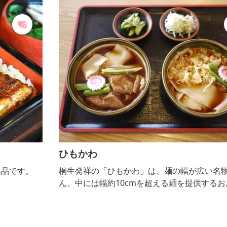
ひもかわ
桐生発祥の「ひもかわ」は、麺の幅が広い名物うど
ん。中には幅約10cmを超える麺を提供するお店もあ
り、インパクト絶大です。つけ汁に浸したり、地場産
の野菜とし醤油ベースの汁で煮込んだり、様々なスタ
イルで味わえます。