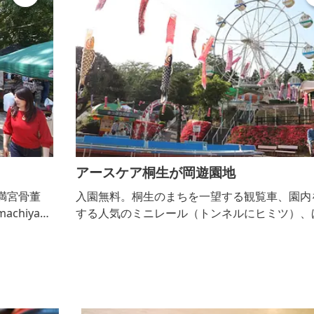
アースケア桐生が岡遊園地
入園無料。桐生のまちを一望する観覧車、園内を一周
マ
する人気のミニレール（トンネルにヒミツ）、ほかア
同
ドベンチャーシップやサイクルモノレールなど7種類
た
の大型遊具は大人200円、子ども100円、バッテリー
ド
カーなどの小型乗り物は20～50円。イベント随時実
用
施。隣に桐生が岡動物園。桜の名所としても親しまれ
男
ています。売店は土・日曜日、祝日のみ、雨天等中止
する場合があります。