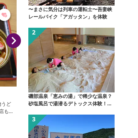
乗り越え...
〜まさに気分は列車の運転士〜吾妻峡
レールバイク「アガッタン」を体験
桐生楽市
磯部温泉「恵みの湯」で稀少な温泉？
砂塩風呂で湯潜るデトックス体験！
いわゆるフリーマーケットですが、本町通り沿いにめ
【ぐんま観光県民ライター（ぐん記
いめいのお店がずらっと軒を連ねてお店を開いている
者）】
様は、まさに現代の楽市楽座ともいえ、歩くのも困難
なほどのにぎわいを見せます。 ■実施日程／毎月第
一土曜日 10：00～15：00