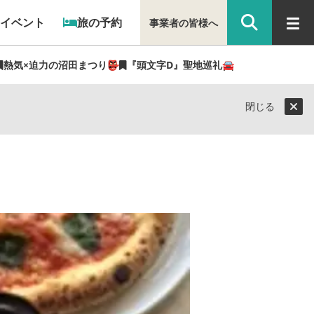
イベント
旅の予約
事業者の皆様へ
熱気×迫力の沼田まつり👺
『頭文字D』聖地巡礼🚘
閉じる