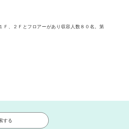
１Ｆ、２Ｆとフロアーがあり収容人数８０名。第
索する