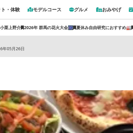
ット・体験
モデルコース
グルメ
おみやげ
 小栗上野介
2026年 群馬の花火大会🎆
夏休み自由研究におすすめ🏭
トップ
›
スポット
›
トラットリア・バルボン
26年05月26日