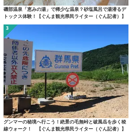
磯部温泉「恵みの湯」で稀少な温泉？砂塩風呂で湯潜るデ
トックス体験！【ぐんま観光県民ライター（ぐん記者）】
グンマーの秘境へ行こう！絶景の毛無峠と破風岳を歩く稜
線ウォーク！ 【ぐんま観光県民ライター（ぐん記者）】