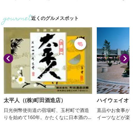
初期様式が融合した建築物で、国指定重
積約2.3haも
要文化財に指定されています。江戸時
なる45種類の
近くのグルメスポット
代、日光例幣使道の一番目の宿場町とし
も、全長約350
て賑わった玉村宿の中心地にあり、地元
必見です。まる
はもとより多くの方に親しまれていま
の、壮麗な姿を
す。最近は、パワースポットとして人気
光景が浮かび上
上昇中です。 敷地内には、Ｖ字型に育っ
アップも必見で
た珍しい松である「昇龍・勝運の松」が
あります。必勝祈願の松として奉られ
て...
太平人（(株)町田酒造店）
ハイウェイオ
の駅ららん藤
日光例幣使街道の宿場町、玉村町で酒造
直品やお食事が
りを始めて160年。かたくなに日本酒の
イーツなどが楽
伝統を守り続けています。
販売する直売所
な観光物産館が