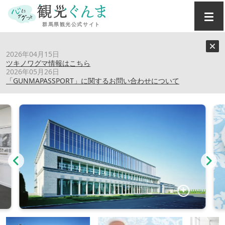
トップ
›
スポット
›
（株）原田・ガトーフェスタハラダ
2026年04月15日
ツキノワグマ情報はこちら
2026年05月26日
（株）原田・ガトーフェスタハラダ
「GUNMAPASSPORT」に関するお問い合わせについて