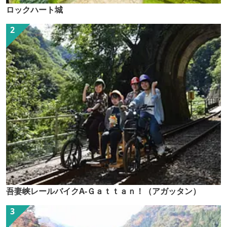
ロックハート城
吾妻峡レールバイクA-Ｇａｔｔａｎ！（アガッタン）