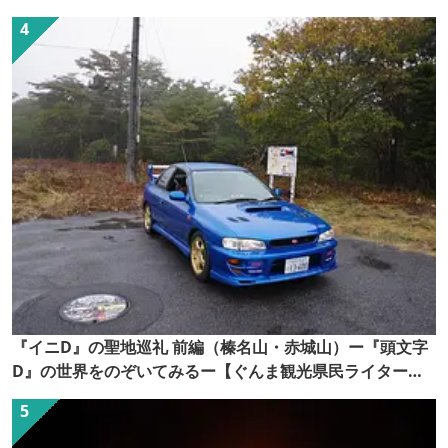
『イニD』の聖地巡礼 前編（榛名山・赤城山）ー『頭文字
D』の世界をのぞいてみるー【ぐんま観光県民ライター
（ぐん記者）】