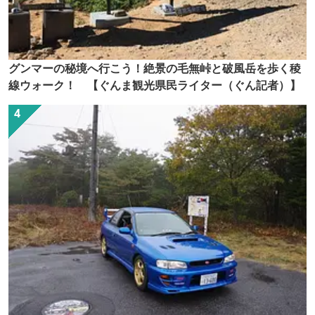
グンマーの秘境へ行こう！絶景の毛無峠と破風岳を歩く稜
線ウォーク！ 【ぐんま観光県民ライター（ぐん記者）】