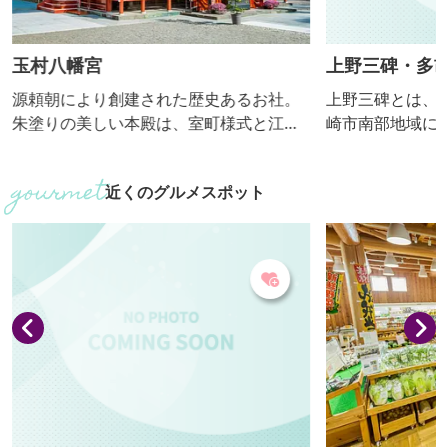
玉村八幡宮
上野三碑・多
源頼朝により創建された歴史あるお社。
上野三碑とは、
朱塗りの美しい本殿は、室町様式と江戸
崎市南部地域に
初期様式が融合した建築物で、国指定重
代に造立された
要文化財に指定されています。江戸時
碑、金井沢碑）の
近くのグルメスポット
代、日光例幣使道の一番目の宿場町とし
胡碑に隣接する
て賑わった玉村宿の中心地にあり、地元
多胡郡をしのば
はもとより多くの方に親しまれていま
碑のレプリカ（
す。最近は、パワースポットとして人気
の書風にかかわ
上昇中です。 敷地内には、Ｖ字型に育っ
を展示していま
た珍しい松である「昇龍・勝運の松」が
井いしぶみの里
あります。必勝祈願の松として奉られ
場にもなってい
て...