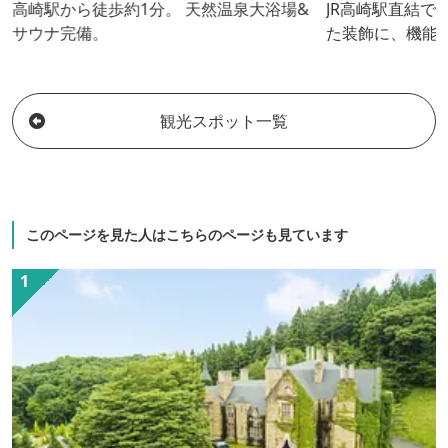
高崎駅から徒歩約1分。 天然温泉大浴場&
JR高崎駅直結で
サウナ完備。
た装飾に、機能
れた客室。ご利
様々なパーティ
つの宴会場。地
観光スポット一覧
馬県の食材はも
用いて食べる喜
ン。ビジネスや
ストの皆さまに
心を込めたくつ
このページを見た人はこちらのページも見ています
の心でお迎えい