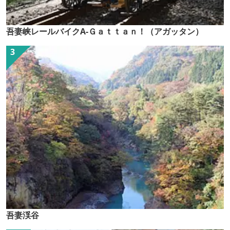
吾妻峡レールバイクA-Ｇａｔｔａｎ！（アガッタン）
吾妻渓谷