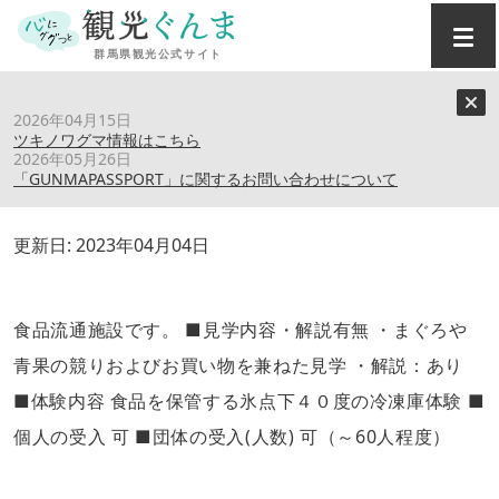
トップ
›
スポット
›
高崎市総合卸売市場（株）
2026年04月15日
ツキノワグマ情報はこちら
2026年05月26日
高崎市総合卸売市場（株）
「GUNMAPASSPORT」に関するお問い合わせについて
更新日:
2023年04月04日
食品流通施設です。 ■見学内容・解説有無 ・まぐろや
青果の競りおよびお買い物を兼ねた見学 ・解説：あり
■体験内容 食品を保管する氷点下４０度の冷凍庫体験 ■
個人の受入 可 ■団体の受入(人数) 可（～60人程度）