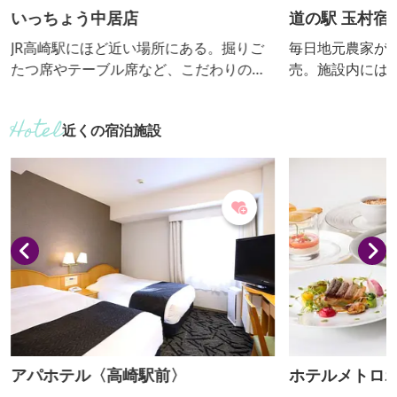
いっちょう中居店
道の駅 玉村宿
JR高崎駅にほど近い場所にある。掘りご
毎日地元農家が
たつ席やテーブル席など、こだわりの空
売。施設内には
間が広がります。 【おっきりこみ提供期
の「肉の駅」が
間：通年】
グルメが豊富に
近くの宿泊施設
肉屋さんならで
ロッケ、メンチ
もあり、上州麦
たメニューが人
グランが併設さ
アパホテル〈高崎駅前〉
ホテルメトロ