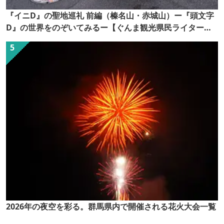
『イニD』の聖地巡礼 前編（榛名山・赤城山）ー『頭文字
D』の世界をのぞいてみるー【ぐんま観光県民ライター
（ぐん記者）】
2026年の夜空を彩る。群馬県内で開催される花火大会一覧