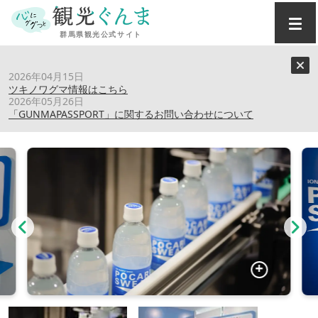
トップ
›
スポット
›
大塚製薬（株） 高崎工場
2026年04月15日
ツキノワグマ情報はこちら
2026年05月26日
大塚製薬（株） 高崎工場
「GUNMAPASSPORT」に関するお問い合わせについて