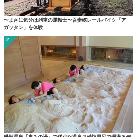
〜まさに気分は列車の運転士〜吾妻峡レールバイク「ア
ガッタン」を体験
磯部温泉「恵みの湯」で稀少な温泉？砂塩風呂で湯潜るデ