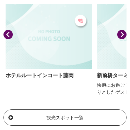
ロッケ、メンチは好評。また、お食事処
もあり、上州麦豚などの地元食材を使っ
たメニューが人気です。私営会員制ドッ
グランが併設されています。
ホテルルートインコート藤岡
新前橋ターミ
快適にお過ごし
りとしたゲスト
（男性専用）や
用意いたしまし
ん、レジャーの
観光スポット一覧
だけます。