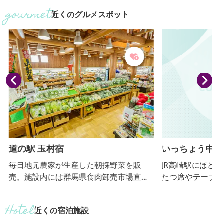
したスイーツ。 ※高崎産のフルーツは季
す。カリカリ梅
近くのグルメスポット
節によって異なります。
と、直販店にて
だける施設となってお
ナウイルスの影
拡大防止のため
を休止させてい
再開につきまし
第、赤城フーズの
道の駅 玉村宿
いっちょう中
毎日地元農家が生産した朝採野菜を販
JR高崎駅にほど
売。施設内には群馬県食肉卸売市場直営
たつ席やテーブ
の「肉の駅」があり、精肉をはじめ、肉
間が広がります。 【おっきりこみ提
グルメが豊富に揃っています。特に、お
間：通年】
近くの宿泊施設
肉屋さんならではの揚げたて手作りコ