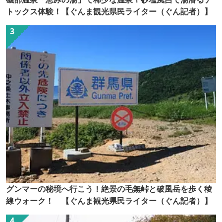
トックス体験！【ぐんま観光県民ライター（ぐん記者）】
グンマーの秘境へ行こう！絶景の毛無峠と破風岳を歩く稜
線ウォーク！ 【ぐんま観光県民ライター（ぐん記者）】