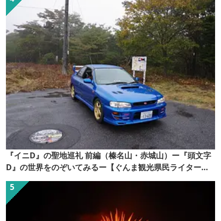
『イニD』の聖地巡礼 前編（榛名山・赤城山）ー『頭文字
D』の世界をのぞいてみるー【ぐんま観光県民ライター
（ぐん記者）】