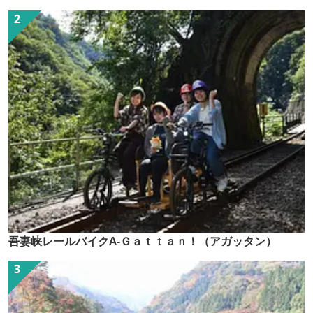
吾妻峡レールバイクA-Ｇａｔｔａｎ！（アガッタン）