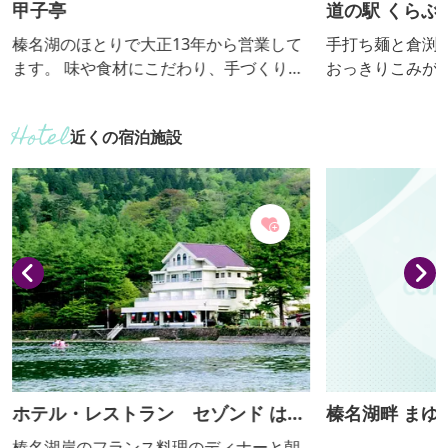
甲子亭
道の駅 くらぶ
み)
榛名湖のほとりで大正13年から営業して
手打ち麺と倉渕
ます。 味や食材にこだわり、手づくりで
おっきりこみが
心をこめた営業を行っております。
のどかな田園風景も
【おっきりこみ提供期間：12月～３月】
きりこみ提供期間：通年
近くの宿泊施設
ブック】 https://
gurinosato/
ホテル・レストラン セゾンド はる
榛名湖畔 まゆ
な
榛名湖岸のフランス料理のディナーと朝