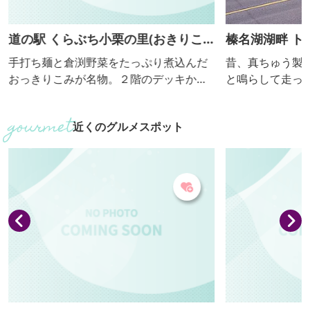
道の駅 くらぶち小栗の里(おきりこ
榛名湖湖畔 ト
み)
手打ち麺と倉渕野菜をたっぷり煮込んだ
昔、真ちゅう製
おっきりこみが名物。２階のデッキから
と鳴らして走っ
のどかな田園風景も楽しめます。 【おっ
揺られ湖畔を周
きりこみ提供期間：通年】 【フェイス
に。榛名富士か
近くのグルメスポット
ブック】 https://www.facebook.com/o
す。 ■料金／500円～2,500円（コースに
gurinosato/
より異なります）
月10：00～15：