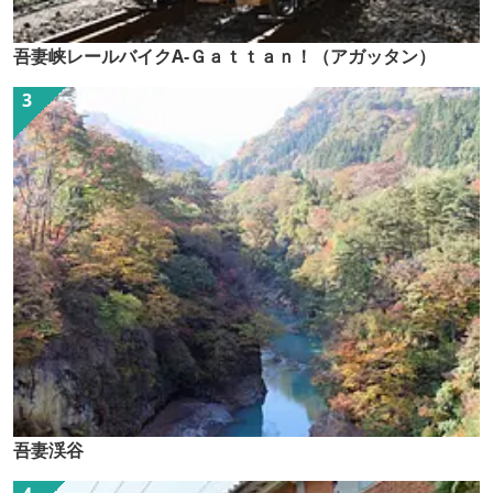
吾妻峡レールバイクA-Ｇａｔｔａｎ！（アガッタン）
吾妻渓谷