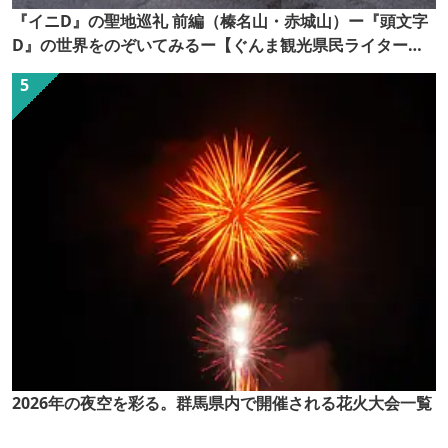
『イニD』の聖地巡礼 前編（榛名山・赤城山）ー『頭文字
D』の世界をのぞいてみるー【ぐんま観光県民ライター
（ぐん記者）】
2026年の夜空を彩る。群馬県内で開催される花火大会一覧