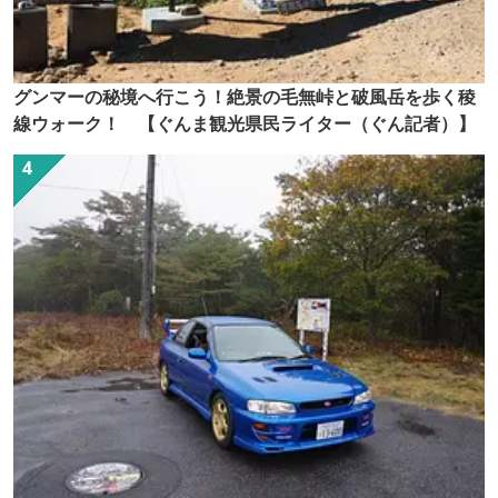
グンマーの秘境へ行こう！絶景の毛無峠と破風岳を歩く稜
線ウォーク！ 【ぐんま観光県民ライター（ぐん記者）】