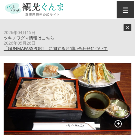
トップ
›
スポット
›
門前そば
2026年04月15日
ツキノワグマ情報はこちら
2026年05月26日
門前そば
「GUNMAPASSPORT」に関するお問い合わせについて