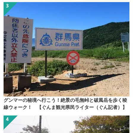
グンマーの秘境へ行こう！絶景の毛無峠と破風岳を歩く稜
線ウォーク！ 【ぐんま観光県民ライター（ぐん記者）】