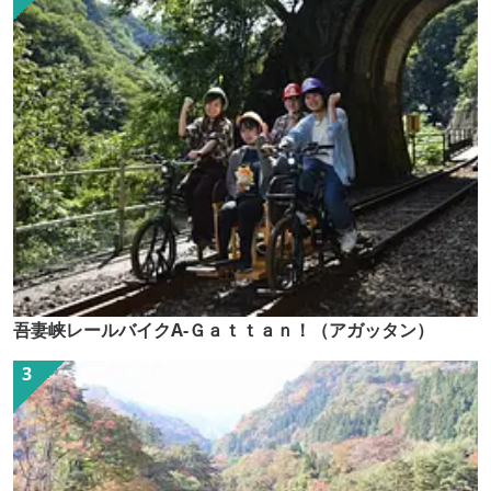
吾妻峡レールバイクA-Ｇａｔｔａｎ！（アガッタン）