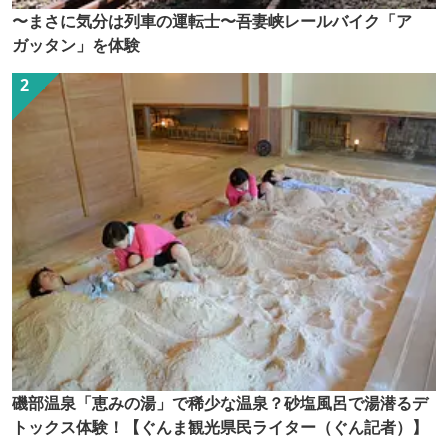
〜まさに気分は列車の運転士〜吾妻峡レールバイク「ア
ガッタン」を体験
磯部温泉「恵みの湯」で稀少な温泉？砂塩風呂で湯潜るデ
トックス体験！【ぐんま観光県民ライター（ぐん記者）】