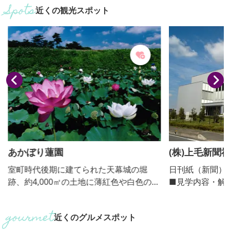
近くの観光スポット
あかぼり蓮園
(株)上毛新聞
ター）
室町時代後期に建てられた天幕城の堀
日刊紙（新聞）
跡、約4,000㎡の土地に薄紅色や白色の中
■見学内容・解
国蓮が咲き競います。早朝から午前中に
説ビデオ上映 ・解説：あ
開花し、見ごろは７月上旬～８月上旬。
不可 ■団体の受入(人数) 可（5人～70
近くのグルメスポット
人。群馬県内の