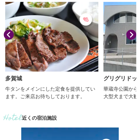
る。）
多賀城
グリグリドッ
牛タンをメインにした定食を提供してい
華蔵寺公園から徒
ます。ご来店お待ちしております。
大型犬まで大歓迎
もにワンちゃん同
くつろいだり、
近くの宿泊施設
だけます☕