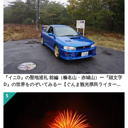
『イニD』の聖地巡礼 前編（榛名山・赤城山）ー『頭文字
D』の世界をのぞいてみるー【ぐんま観光県民ライター
（ぐん記者）】