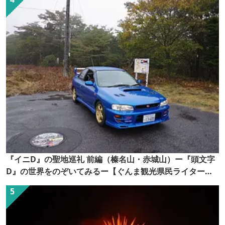
『イニD』の聖地巡礼 前編（榛名山・赤城山）ー『頭文字
D』の世界をのぞいてみるー【ぐんま観光県民ライター
（ぐん記者）】