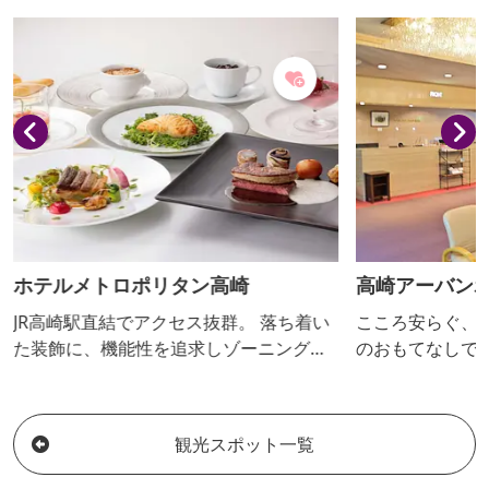
げるためのコーナー。「高崎ブランド農
産物を育てる会」による厳しい基準をク
リアし承認を受けた農業者が生産した良
質なもののみ。一度食べたらやめられな
くなる高崎の美味しいものが集められて
います。お土産探しに最適です。
ホテルメトロポリタン高崎
高崎アーバン
JR高崎駅直結でアクセス抜群。 落ち着い
こころ安らぐ、
た装飾に、機能性を追求しゾーニングさ
のおもてなしで
れた客室。ご利用人数やご予算に応じて
す。 ビジネス
様々なパーティーシーンを演出する大小7
口 高崎駅西口か
つの宴会場。地産地消推進店として、群
観光スポット一覧
馬県の食材はもとより全国各地の食材を
用いて食べる喜びをお届けするレストラ