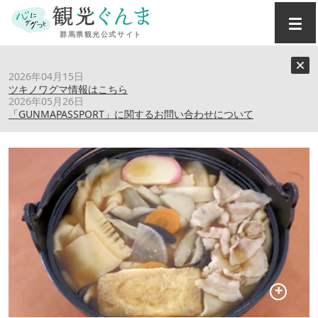
トップ
›
スポット
›
さぬきうどん めんいち
2026年04月15日
ツキノワグマ情報はこちら
2026年05月26日
さぬきうどん めんいち
「GUNMAPASSPORT」に関するお問い合わせについて