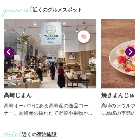
碑、金井沢碑）の総称。 多胡碑記念館 多
したスイーツ。 
近くのグルメスポット
胡碑に隣接する多胡碑記念館では、古代
節によって異な
多胡郡をしのばせる考古資料や、上野三
碑のレプリカ（複製品）、多胡碑の碑文
の書風にかかわる中国の刻石の拓本など
を展示しています。周囲は緑あふれる吉
井いしぶみの里公園として人々の憩いの
場にもなっています。
高崎じまん
焼きまんじゅ
高崎オーパ1Fにある高崎産の逸品コー
高崎のソウルフ
ナー。高崎産の採れたて野菜や果物から
に高崎の季節の
始まって、スイーツや加工品などが盛り
ら届いたシルク
だくさん。美味しいものだけを厳選した
したスイーツ。 
近くの宿泊施設
ラインナップで、高崎ブランドを盛り上
節によって異な