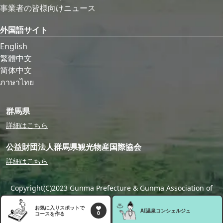
事業者の皆様向けニュース
外国語サイト
English
繁體中文
简体中文
ภาษาไทย
群馬県
詳細はこちら
公益財団法人群馬県観光物産国際協会
詳細はこちら
Copyright(C)2023 Gunma Prefecture & Gunma Association of
Tourism,Local Products & International Exchange
お気に入りスポットで
AI温泉
コンシェルジュ
0
コースを作る