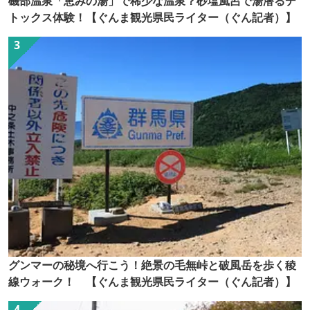
磯部温泉「恵みの湯」で稀少な温泉？砂塩風呂で湯潜るデ
トックス体験！【ぐんま観光県民ライター（ぐん記者）】
グンマーの秘境へ行こう！絶景の毛無峠と破風岳を歩く稜
線ウォーク！ 【ぐんま観光県民ライター（ぐん記者）】