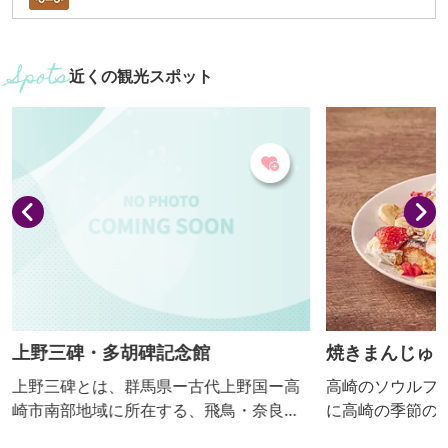
近くの観光スポット
上野三碑・多胡碑記念館
焼きまんじゅ
上野三碑とは、群馬県ー古代上野国ー高
高崎のソウルフ
崎市南部地域に所在する、飛鳥・奈良時
に高崎の季節の
代に造立された3つの石碑（山上碑、多胡
ら届いたシルク