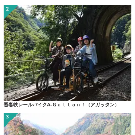
吾妻峡レールバイクA-Ｇａｔｔａｎ！（アガッタン）