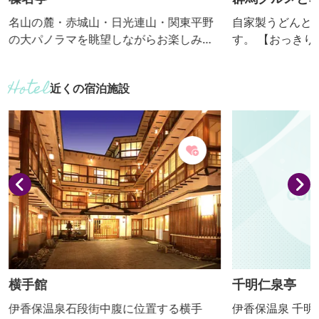
名山の麓・赤城山・日光連山・関東平野
自家製うどんと
の大パノラマを眺望しながらお楽しみく
す。 【おっ
ださい。 【おっきりこみ提供期間：通
年】
近くの宿泊施設
横手館
千明仁泉亭
伊香保温泉石段街中腹に位置する横手
伊香保温泉 千