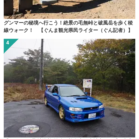
グンマーの秘境へ行こう！絶景の毛無峠と破風岳を歩く稜
線ウォーク！ 【ぐんま観光県民ライター（ぐん記者）】