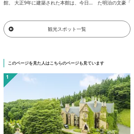
館。 大正9年に建築された本館は、今日
た明治の文豪「
ではめずらしい総桧造りの4階建ての建物
贔屓にした旅館
です。宿泊の方は貸切家族風呂を無料で
『不如帰』の冒
ご利用いただけます。
わりなく湧き出
観光スポット一覧
湯」と、 果て
州連山や谷川岳
伝統を守る心は
期一会の気持ち
す。
このページを見た人はこちらのページも見ています