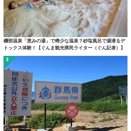
磯部温泉「恵みの湯」で稀少な温泉？砂塩風呂で湯潜るデ
トックス体験！【ぐんま観光県民ライター（ぐん記者）】