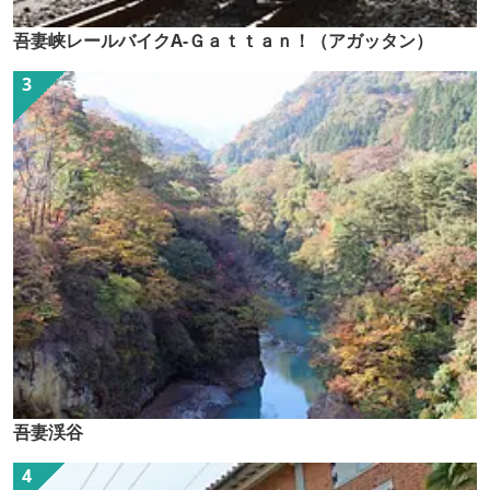
吾妻峡レールバイクA-Ｇａｔｔａｎ！（アガッタン）
吾妻渓谷