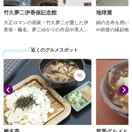
竹久夢二伊香保記念館
地球屋
大正ロマンの画家・竹久夢二が愛した伊
絹の古布を用いて
香保・榛名。夢二ゆかりの作品や美人
m前後の縁起物1
画、商業デザインなど多彩な作品を展示
なつるし飾りが
しています。
店。リサイクル
近くのグルメスポット
ども販売してい
榛名亭
群馬グルメと