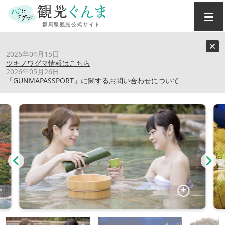
トップ
›
スポット
›
和心の宿大森
2026年04月15日
ツキノワグマ情報はこちら
2026年05月26日
和心の宿大森
「GUNMAPASSPORT」に関するお問い合わせについて