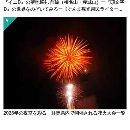
『イニD』の聖地巡礼 前編（榛名山・赤城山）ー『頭文字
D』の世界をのぞいてみるー【ぐんま観光県民ライター
（ぐん記者）】
2026年の夜空を彩る。群馬県内で開催される花火大会一覧