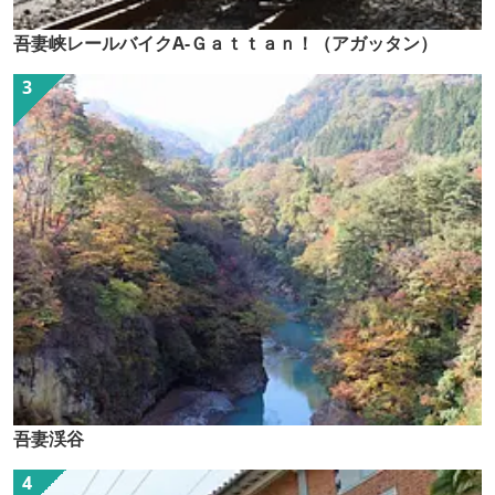
吾妻峡レールバイクA-Ｇａｔｔａｎ！（アガッタン）
吾妻渓谷