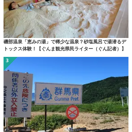
磯部温泉「恵みの湯」で稀少な温泉？砂塩風呂で湯潜るデ
トックス体験！【ぐんま観光県民ライター（ぐん記者）】