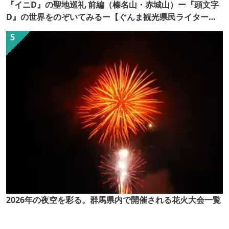
『イニD』の聖地巡礼 前編（榛名山・赤城山）ー『頭文字
D』の世界をのぞいてみるー【ぐんま観光県民ライター
（ぐん記者）】
2026年の夜空を彩る。群馬県内で開催される花火大会一覧