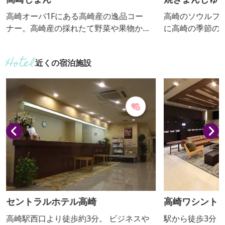
高崎オーパ1Fにある高崎産の逸品コー
高崎のソウルフ
ナー。高崎産の採れたて野菜や果物から
に高崎の季節の
始まって、スイーツや加工品などが盛り
ら届いたシルク
だくさん。美味しいものだけを厳選した
したスイーツ。 
近くの宿泊施設
ラインナップで、高崎ブランドを盛り上
節によって異な
げるためのコーナー。「高崎ブランド農
産物を育てる会」による厳しい基準をク
リアし承認を受けた農業者が生産した良
質なもののみ。一度食べたらやめられな
くなる高崎の美味しいものが集められて
います。お土産探しに最適です。
セントラルホテル高崎
高崎ワシント
高崎駅西口より徒歩約3分。 ビジネスや
駅から徒歩3分！