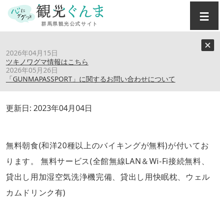
トップ
›
スポット
›
高崎駅前プラザホテル
2026年04月15日
ツキノワグマ情報はこちら
2026年05月26日
高崎駅前プラザホテル
「GUNMAPASSPORT」に関するお問い合わせについて
更新日:
2023年04月04日
無料朝食(和洋20種以上のバイキングが無料)が付いてお
ります。 無料サービス(全館無線LAN＆Wi-Fi接続無料、
貸出し用加湿空気洗浄機完備、貸出し用快眠枕、ウェル
カムドリンク有)