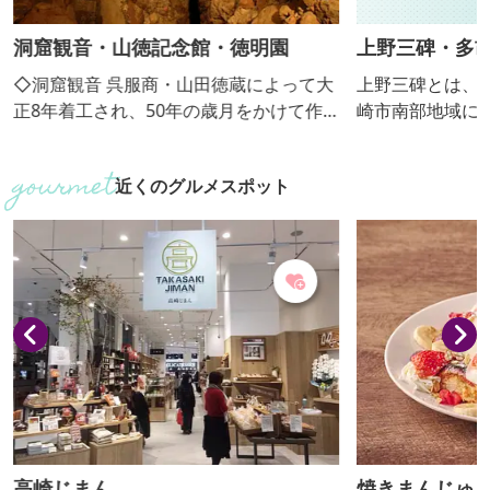
洞窟観音・山徳記念館・徳明園
上野三碑・多
◇洞窟観音 呉服商・山田徳蔵によって大
上野三碑とは、
正8年着工され、50年の歳月をかけて作
崎市南部地域に
られたものです。洞窟内の坑道は、長さ4
代に造立された
00mをこえ、幾多の巨石銘石を配した洞
碑、金井沢碑）の
近くのグルメスポット
窟内の大小空間は、彼岸の楽土をイメー
胡碑に隣接する
ジし、深山幽谷を写し、大瀑布、渓流に
多胡郡をしのば
なぞらえ、それぞれを背景に石彫の名
碑のレプリカ（
工、楽山が生涯かけて彫刻した御影石の
の書風にかかわ
観音像39体が他の石彫群と共に安置され
を展示していま
神秘的な法悦の世界を繰りひろげていま
井いしぶみの里
す。
場にもなってい
高崎じまん
焼きまんじゅ