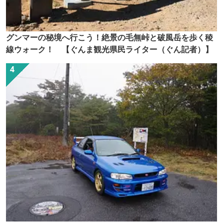
グンマーの秘境へ行こう！絶景の毛無峠と破風岳を歩く稜
線ウォーク！ 【ぐんま観光県民ライター（ぐん記者）】