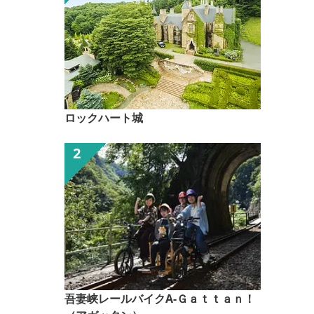
ロックハート城
吾妻峡レールバイクA-Ｇａｔｔａｎ！