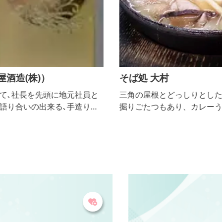
そば処 大村
と
三角の屋根とどっしりとした店構えが目印。店内には
地
掘りごたつもあり、カレーうどんセットなどが人気で
鑑
す。 【おっきりこみ提供期間：10月～３月】
席
賞