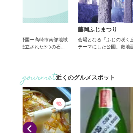
藤岡ふじまつり
部地域
会場となる「ふじの咲く丘」は、藤岡市の花「藤」
の石碑
テーマにした公園。敷地面積約2.3haもの広大な園
記念
に、形や色の異なる45種類の藤が咲き誇ります。中
胡郡
も、全長約350ｍにも及ぶ巨大な藤棚は必見です。
（複製
るでシャンデリアさながらの、壮麗な姿を観賞でき
石の拓
す。幻想的な光景が浮かび上がる、日没後のライト
近くのグルメスポット
井いし
アップも必見です。
いま