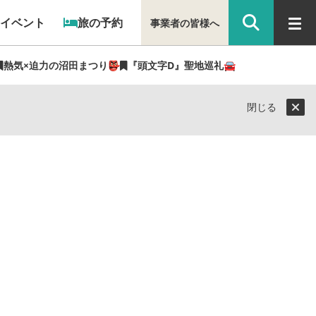
イベント
旅の予約
事業者の皆様へ
熱気×迫力の沼田まつり👺
『頭文字D』聖地巡礼🚘
閉じる