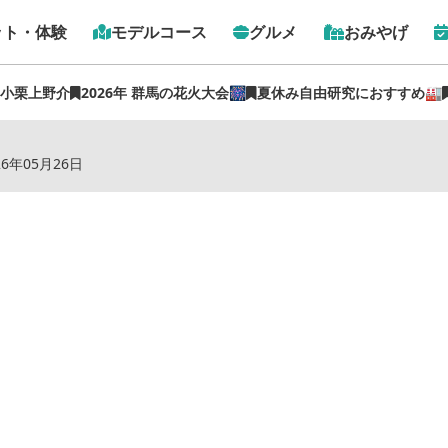
ット・体験
モデルコース
グルメ
おみやげ
 小栗上野介
2026年 群馬の花火大会🎆
夏休み自由研究におすすめ🏭
トップ
›
スポット
›
藤岡ホテルＴＡＯ
26年05月26日