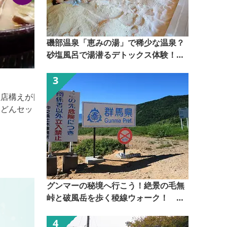
磯部温泉「恵みの湯」で稀少な温泉？
砂塩風呂で湯潜るデトックス体験！
【ぐんま観光県民ライター（ぐん記
ハイウェイオアシスららん藤岡（道の駅らら
者）】
ん藤岡）
直品やお食事ができる施設や有名なスイーツなどが楽
しめる施設、新鮮野菜を販売する直売所、お土産を選
ぶのに最適な観光物産館があり、噴水での水遊びでき
る広場や観覧車のあるミニ遊園地なども充実していま
す。 ■営業時間／10：00～21：00 定休日／無休
（季節･店舗により異なる）
グンマーの秘境へ行こう！絶景の毛無
峠と破風岳を歩く稜線ウォーク！
【ぐんま観光県民ライター（ぐん記
者）】