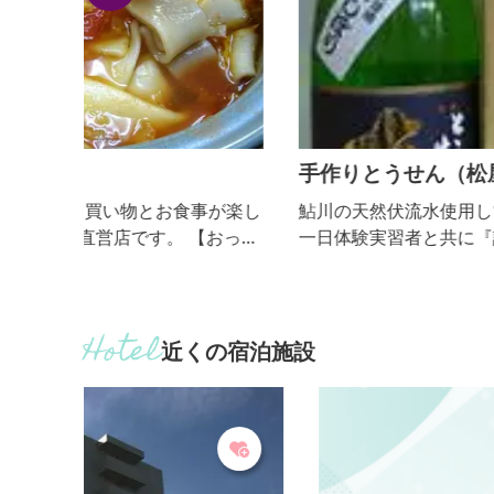
手作りとうせん（松屋酒造(株)）
が楽し
鮎川の天然伏流水使用して､社長を先頭に地元社員
一日体験実習者と共に『語り合いの出来る､手造り
酒』を醸す｡平成12年国税庁醸造研究所の全国新酒
評会で金賞を受賞｡平成12､13年関信越国税局酒類鑑
評会で優秀賞受賞｡平成15年群馬県清酒品評会で首
優等賞､全国新酒鑑評会金賞､関信局酒類鑑評会優秀
近くの宿泊施設
受賞｡手造り地酒探求蔵として努力している｡