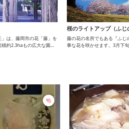
桜のライトアップ（ふじの咲く丘）
を
藤の花の名所でもある『ふじの咲く丘』では、桜も見
内
事な花を咲かせます。3月下旬～4月上旬まで日没から
で
夜8時まではライトアップも行われ、満開の夜桜を楽
ま
しめます。
ま