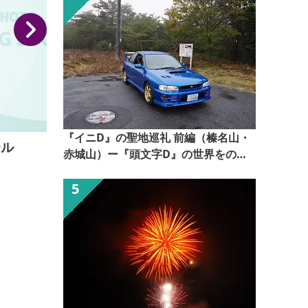
『イニD』の聖地巡礼 前編（榛名山・
ホテルルートインコート藤岡
赤城山）ー『頭文字D』の世界をのぞ
いてみるー【ぐんま観光県民ライター
（ぐん記者）】