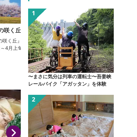
（株）原田・ガトーフェスタハラダ
ガトーラスク「グーテ・デ・ロワ」の製造を行ってい
ます。 ■見学内容・解説有無 ・ガトーラスク「グー
テ・デ・ロワ」の各種製造工程（パン生地作り～ガ
トーラスクへの仕上げ工程） ・解説：個人でご来館
のお客さまは自由見学のみ、事前予約の団体客様は解
〜まさに気分は列車の運転士〜吾妻峡
説付き・自由見学が選べます。 ■個人の受入 可 ■団
レールバイク「アガッタン」を体験
体の受入(人数) 可（20人～上限は特になし）