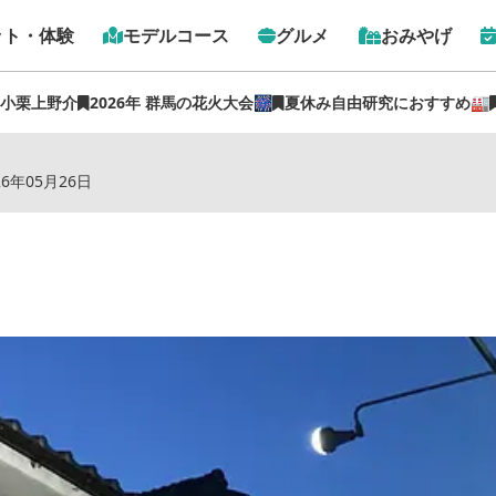
ット・体験
モデルコース
グルメ
おみやげ
 小栗上野介
2026年 群馬の花火大会🎆
夏休み自由研究におすすめ🏭
トップ
›
スポット
›
群馬県下仁田旅館 下仁田館
26年05月26日