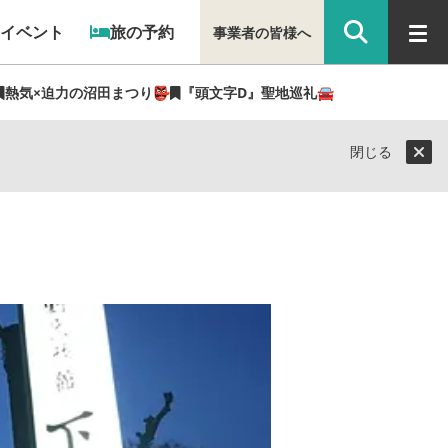
イベント
旅の予約
事業者の皆様へ
熱気×迫力の沼田まつり👺
『頭文字D』聖地巡礼🚘
閉じる