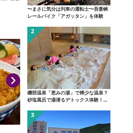
肉を使用していますので脂身が入っていないのが特
〜まさに気分は列車の運転士〜吾妻峡
徴。肉は柔らかく、小さなお子様からご年配の方々に
レールバイク「アガッタン」を体験
楽に食べられています。
磯部温泉「恵みの湯」で稀少な温泉？
砂塩風呂で湯潜るデトックス体験！
【ぐんま観光県民ライター（ぐん記
者）】
鍋屋