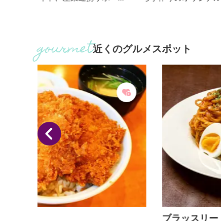
す。
が抜群のカツカレー、こんにゃく生パスタに下仁田
の下仁田ねぎ・こんにゃく・椎茸が贅沢に入った「
モニタン」がおススメ。 下仁田かつ丼の会の加盟店
で、柔らかいヒレカツが３枚乗ったかつ丼は絶品。
近くのグルメスポット
こちらお店と共同開発した「神津牧場ソフトクリー
ム」は食後のデザートのほか、テイクアウトもでき
す。
ブラッスリー 茶茶