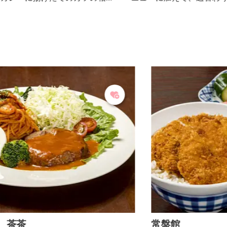
産
など、訪れるたび楽しさがある。 Aセットは、洋食の
シ
オールスターをワンプレートに乗せた人気メニュー。
味もボリュームも大満足の一品。 下仁田かつ丼の会
加盟店。 「しもにたポーク」モモ肉を使用。丁寧に
下ごしらえされた肉は柔らかくジューシー。 初代か
ま
ら味を受け継ぐ和風醤油ダレは、丸みのある優しい味
わい。
常盤館