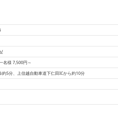
4
m/
名様 7,500円～
約5分、上信越自動車道下仁田ICから約10分