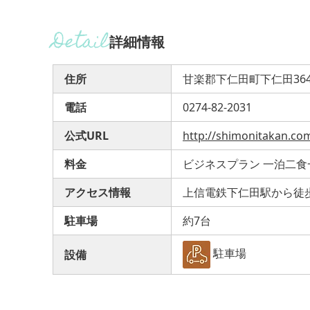
詳細情報
住所
甘楽郡下仁田町下仁田36
電話
0274-82-2031
公式URL
http://shimonitakan.co
料金
ビジネスプラン 一泊二食一
アクセス情報
上信電鉄下仁田駅から徒歩
駐車場
約7台
駐車場
設備