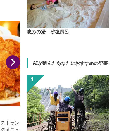
恵みの湯 砂塩風呂
AIが選んだあなたにおすすめの記事
食亭エイト
先代より受け継がれた味を約40年間守っています。
下仁田かつ丼の会加盟店。 当店のカツ丼は、豚もも