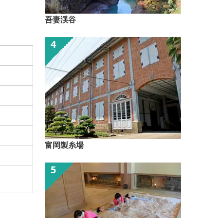
吾妻渓谷
富岡製糸場