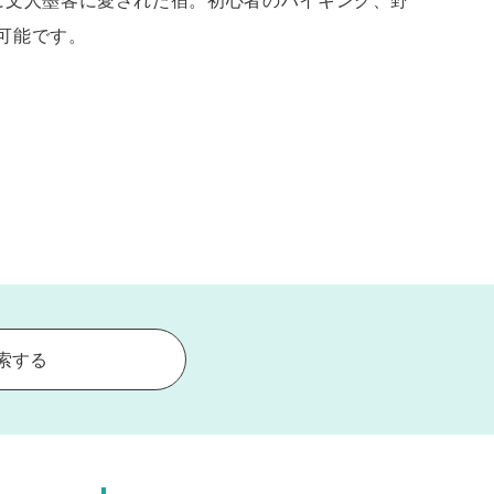
に文人墨客に愛された宿。初心者のハイキング、野
可能です。
索する