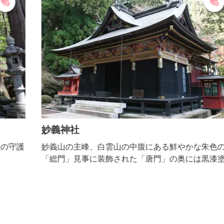
妙義神社
護
妙義山の主峰、白雲山の中腹にある鮮やかな朱色の
「総門」見事に装飾された「唐門」の奥には黒漆塗り
権現作りの豪華絢爛な本社があります。例年４月上旬
になると、樹齢200年余りのシダレザクラが参道で花
のアーチを作ります。また、ウコン桜が八重、黄色の
花を咲かせます。