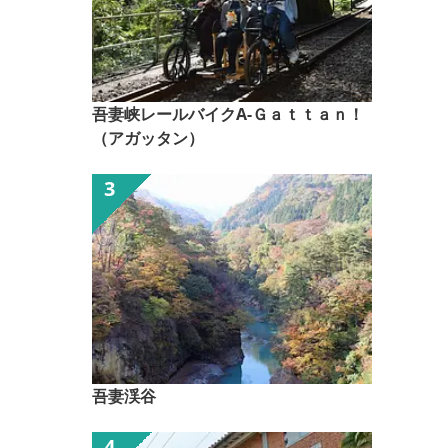
吾妻峡レールバイクA-Ｇａｔｔａｎ！
（アガッタン）
吾妻渓谷