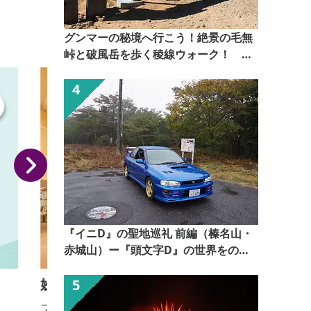
グンマーの秘境へ行こう！絶景の毛無
峠と破風岳を歩く稜線ウォーク！
【ぐんま観光県民ライター（ぐん記
者）】
『イニD』の聖地巡礼 前編（榛名山・
赤城山）ー『頭文字D』の世界をのぞ
いてみるー【ぐんま観光県民ライター
妙義グリーンホテル&テラス
（ぐん記者）】
プロが選ぶ「日本のホテル100選」に入選した妙義グ