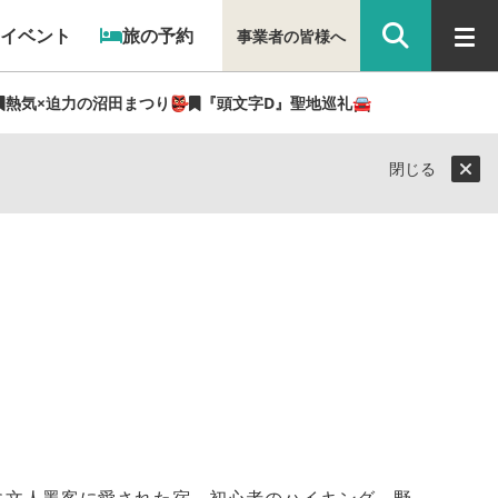
イベント
旅の予約
事業者の皆様へ
熱気×迫力の沼田まつり👺
『頭文字D』聖地巡礼🚘
閉じる