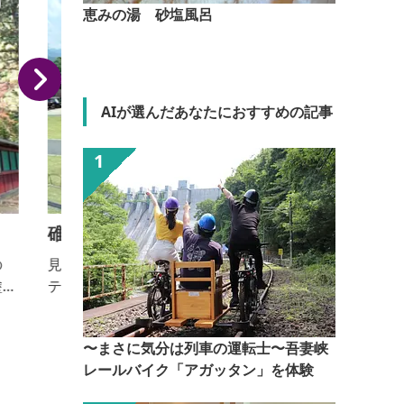
恵みの湯 砂塩風呂
AIが選んだあなたにおすすめの記事
碓氷峠鉄道文化むら
見て、触れて、体験できる峠と鉄道の歴史を伝える
生
テーマパーク。鉄道車両40両を展示。子供から大人ま
生
で楽しめます。 ■入園料：大人500円、小学生300
円、小学生未満無料（保護者同伴） ■営業時間：3
〜まさに気分は列車の運転士〜吾妻峡
月〜10月 9：00〜17：00（最終入場時間16：30） 1
レールバイク「アガッタン」を体験
1月〜2月 9:00〜16:30(最終入場時間 16：00) ■休
園日：火曜日（祝日の場合は翌日）、12月29日〜1月