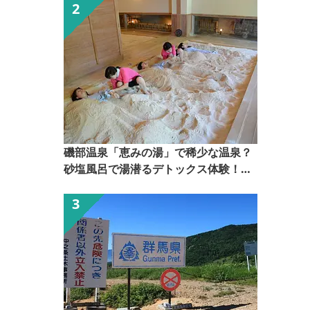
4日
磯部温泉「恵みの湯」で稀少な温泉？
砂塩風呂で湯潜るデトックス体験！
【ぐんま観光県民ライター（ぐん記
者）】