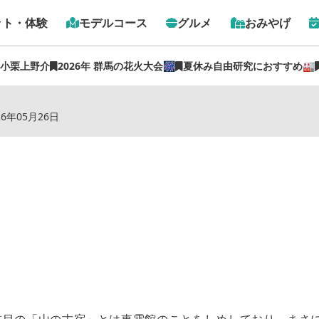
ット・体験
モデルコース
グルメ
おみやげ
 小栗上野介
2026年 群馬の花火大会🎆
夏休み自由研究におすすめ🏭
トップ
›
スポット
›
東雲館
26年05月26日