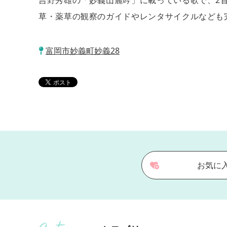
吉野秀雄の「妙義山麗吟」に載っている歌で、2
草・薬草の観察のガイドやレンタサイクルなども
富岡市妙義町妙義28
お気に