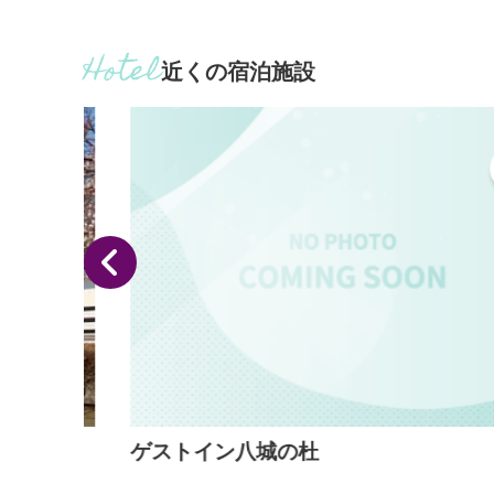
時間／9：00～17：00（季節により変更あり）※12
月、2月は16:00まで 定休日／第3月水曜日（祝祭
翌日）、12月26～31日、4月、5月、10月、11月は
近くの宿泊施設
ゲストイン八城の杜
ッチ、