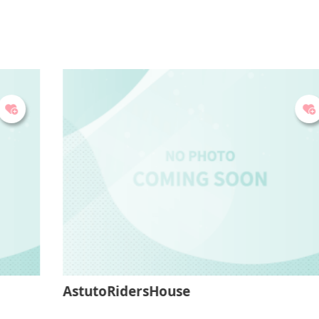
月、1
日の場合は
無休
AstutoRidersHouse