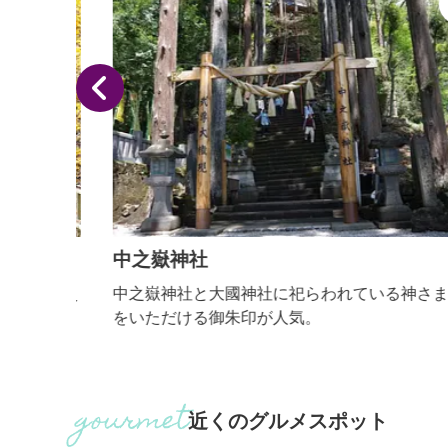
中之嶽神社
で越え
中之嶽神社と大國神社に祀らわれている神さまの守
0日の最
をいただける御朱印が人気。
新
県）
普段は
れ、歩
近くのグルメスポット
闇の