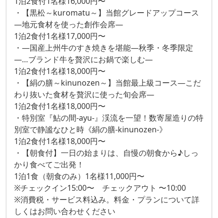
1泊2食付1名様16,000円〜
・【黒松～kuromatu～】当館グレードアップコース
―地元食材を使った創作会席―
1泊2食付1名様17,000円〜
・―国産上州牛のすき焼きを堪能―秋季・冬季限定
―…ブランド牛を贅沢にお鍋で楽しむ―
1泊2食付1名様18,000円〜
・【絹の膳～kinunozen～】当館最上級コース―こだ
わり抜いた食材を贅沢に使った旬会席―
1泊2食付1名様18,000円〜
・特別室『鮎の間-ayu-』渓流を一望！数寄屋造りの特
別室で静謐なひと時《絹の膳-kinunozen-》
1泊2食付1名様18,000円〜
・【朝食付】一日の始まりは、自慢の朝食から♪しっ
かり食べてご出発！
1泊1食（朝食のみ）1名様11,000円〜
※チェックイン15:00〜 チェックアウト 〜10:00
※消費税・サービス料込み。料金・プランについて詳
しくはお問い合わせください