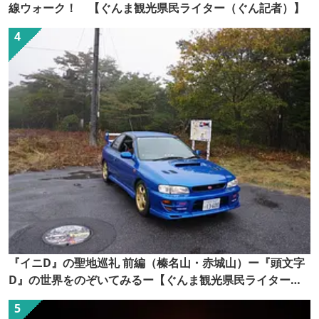
線ウォーク！ 【ぐんま観光県民ライター（ぐん記者）】
『イニD』の聖地巡礼 前編（榛名山・赤城山）ー『頭文字
D』の世界をのぞいてみるー【ぐんま観光県民ライター
（ぐん記者）】