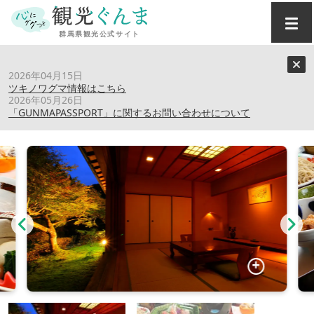
トップ
›
スポット
›
割烹旅館清風園
2026年04月15日
ツキノワグマ情報はこちら
2026年05月26日
割烹旅館清風園
「GUNMAPASSPORT」に関するお問い合わせについて