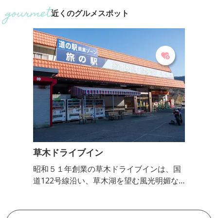
とを目的として建設された多目的ダム。
休みも。広場を
近くのグルメスポット
湖畔には遊歩道があり、四季折々の草花
ており、お花見
を楽しむことができる。ダム見学も実施
（例年の見頃：4
しています。 ■見学内容・解説有無 ダム
ば、草木ダムの
の中を案内してくれる添乗員付き。普段
ります。高さ14
あまり見ることのできないダムの中を見
巻の景色。
学して、私たちが生きていく上で必要な
「水」について学ぶことができ...
草木ドライブイン
昭和５１年創業の草木ドライブインは、国
道122号線沿い、草木湖を望む風光明媚な
場所に立地する。店内にはレストランのほ
か、名物のよもぎまんじゅうをはじめとす
るお土産を購入することも可能。