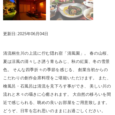
更新日:
2025年06月04日
清流桐生川の上流に佇む隠れ宿「清風園」。 春の山桜、
夏は涼風の清々しさ誘う青もみじ、秋の紅葉、冬の雪景
色。 そんな四季折々の季節を感じる、 創業当初からの
こだわりの創作会席料理をご堪能いただけます。 また、
檜風呂・石風呂は清流を見下ろす事ができ、 美しい川の
流れと木々の囁きに心癒されます。 大自然の移ろいを間
近で感じられる、眺めの良いお部屋をご用意致します。
どうぞ、日常を忘れ思いのままにお過ごしください。