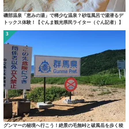
磯部温泉「恵みの湯」で稀少な温泉？砂塩風呂で湯潜るデ
トックス体験！【ぐんま観光県民ライター（ぐん記者）】
グンマーの秘境へ行こう！絶景の毛無峠と破風岳を歩く稜