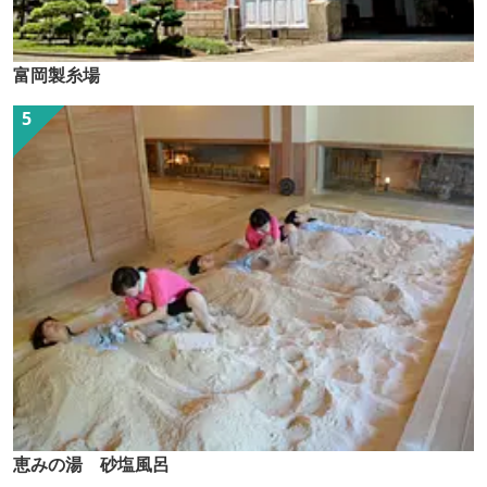
富岡製糸場
恵みの湯 砂塩風呂