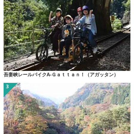
吾妻峡レールバイクA-Ｇａｔｔａｎ！（アガッタン）