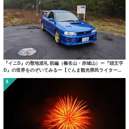
『イニD』の聖地巡礼 前編（榛名山・赤城山）ー『頭文字
D』の世界をのぞいてみるー【ぐんま観光県民ライター
（ぐん記者）】