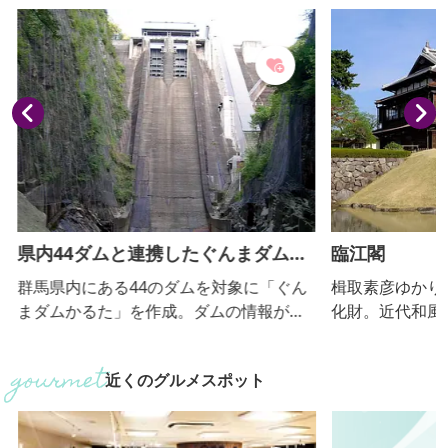
県内44ダムと連携したぐんまダムか
臨江閣
るた
群馬県内にある44のダムを対象に「ぐん
楫取素彦ゆかり
まダムかるた」を作成。ダムの情報がわ
化財。近代和風
かる絵札とダムの特徴を言い表した読み
館・茶室から成る
札を指定の配布場所に行って集めよう。4
月、当時の群馬
近くのグルメスポット
4組揃えて、かるたとして遊ぼう。
迎賓館として建