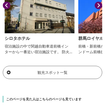
観光情報も手に入ります。 ★前橋の地酒
（前橋市内の酒蔵：町田酒造、栁澤...
シロタホテル
群馬ロイヤル
宿泊施設の中で関越自動車道前橋イン
前橋・新前橋か
ターから一番近い宿泊施設です。 防火の
ンドーム前橋徒
安全・安心を証明する「適マーク(金)」を
む古き良きレト
取得しております。 セラミックを使った
人工温泉のサウナ付大浴場(湯船は、ゆっ
観光スポット一覧
たりの5平米)でリラックス。 駐車場無料
で全室ウォシュレット・静音型冷蔵庫・
ネット接続(Wi-Fi、有線両方)を完備して
おります。周辺にはコンビニ、飲食店が
充実しています。
このページを見た人はこちらのページも見ています