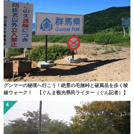
グンマーの秘境へ行こう！絶景の毛無峠と破風岳を歩く稜
線ウォーク！ 【ぐんま観光県民ライター（ぐん記者）】