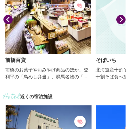
前橋百貨
そばいち
前橋のお菓子やおみやげ商品のほか、登
北海道産十割そ
利平の「鳥めし弁当」、群馬名物の「焼
十割そば食べ放
きまんじゅう」や前橋の地酒（日本酒・
グロも大好評です。 【おっきり
焼酎など）はもちろん群馬県内の地酒も
期間：12月～３
近くの宿泊施設
充実。前橋市のマスコットキャラクター
「ころとん」グッズや群馬県のマスコッ
ト「ぐんまちゃん」グッズも購入できま
す。店内には、観光案内所とバス案内所
もあります。前橋市内はもちろん県内の