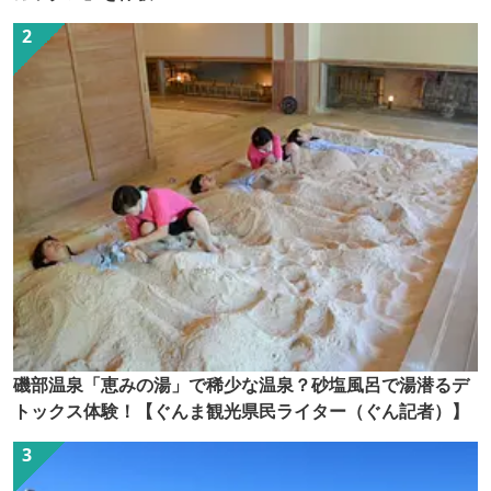
磯部温泉「恵みの湯」で稀少な温泉？砂塩風呂で湯潜るデ
トックス体験！【ぐんま観光県民ライター（ぐん記者）】