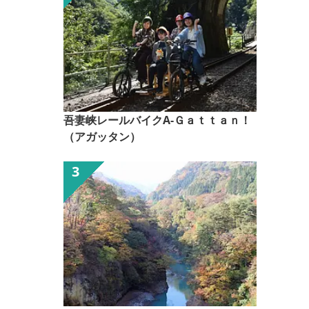
吾妻峡レールバイクA-Ｇａｔｔａｎ！
（アガッタン）