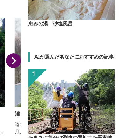
恵みの湯 砂塩風呂
AIが選んだあなたにおすすめの記事
漆原しだれ桜並木
道の駅よしおか温泉東側の「しだれ桜並木」は例年4
月上旬～中旬ごろが見ごろです。 並木はサイクリン
〜まさに気分は列車の運転士〜吾妻峡