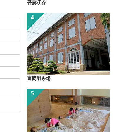
吾妻渓谷
富岡製糸場