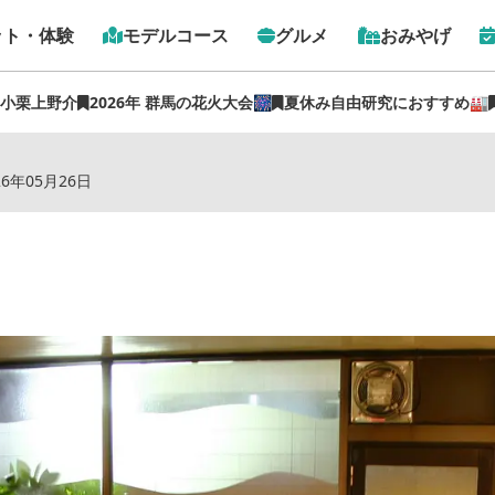
ット・体験
モデルコース
グルメ
おみやげ
 小栗上野介
2026年 群馬の花火大会🎆
夏休み自由研究におすすめ🏭
トップ
›
スポット
›
ホテル グリーンガーデン
26年05月26日