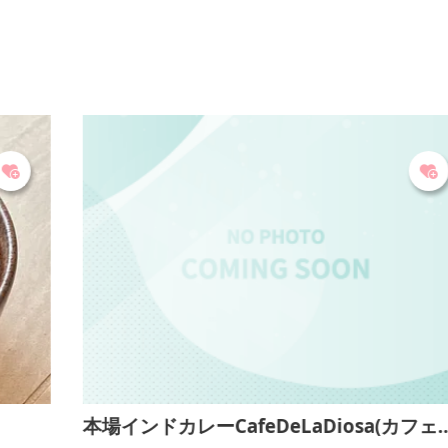
の
言い表した読み札を指定の配布場所に行って集めよ
を
う。44組揃えて、かるたとして遊ぼう。
時
さ
本場インドカレーCafeDeLaDiosa(カフェデ