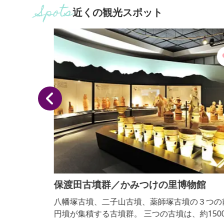
近くの観光スポット
保渡田古墳群／かみつけの里博物館
裾野が
八幡塚古墳、二子山古墳、薬師塚古墳の３つの前方
したグ
円墳が集積する古墳群。 三つの古墳は、約1500年