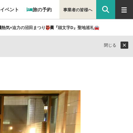
イベント
旅の予約
事業者の皆様へ
熱気×迫力の沼田まつり👺
『頭文字D』聖地巡礼🚘
閉じる