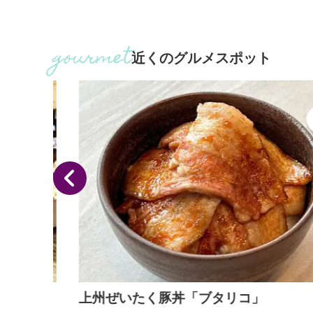
汗を流
の豪族が葬られた墓で、いずれも墳丘長は約100ｍ
前方後円墳。広大な二重の堀を巡らし、多量の埴輪
立て並べていました。 また、「かみつけの里博物
館」は、榛名山東南麓で出土した５世紀後半（古墳
近くのグルメスポット
代）の人物・動物埴輪や当時を再現した模型が展示
れている考古博物館です。 館外には八幡塚古墳、二
子山古...
上州ぜいたく豚丼「ブタリコ」