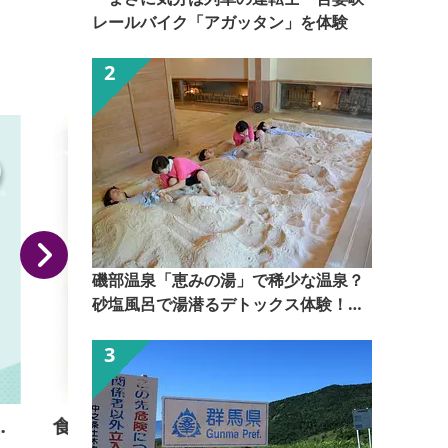
グロード沿いにあるため、自転車を持っていればサイ
レールバイク「アガッタン」を体験
クリングとともに桜を楽しむことができます。 ま
た、この桜の時期に開催している「漆原しだれ桜まつ
り」に合わせて並木の桜に提灯が掲げられ夜桜を楽し
むこともできます。 地元の里親が大切に守ってきた
約15本の桜たちは愛情込めて育てられたからこそ、美
しく咲き...
磯部温泉「恵みの湯」で稀少な温泉？
砂塩風呂で湯潜るデトックス体験！
【ぐんま観光県民ライター（ぐん記
者）】
食の駅ぐんま吉岡店「雅」