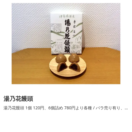
湯乃花饅頭
湯乃花饅頭 1個 120円、6個詰め 780円より各種 / バラ売り有り、
箱は6個詰めより各種