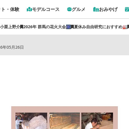
ット・体験
モデルコース
グルメ
おみやげ
 小栗上野介
2026年 群馬の花火大会🎆
夏休み自由研究におすすめ🏭
トップ
›
おみやげ
›
天然木 一枚板 テーブル
26年05月26日