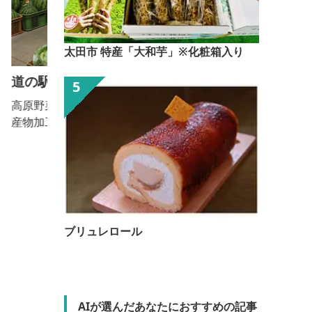
太田市 特産「大和芋」※化粧箱入り
道の駅あぐりーむ昭和
高原野菜の産地として知られる昭和村の新鮮野菜や農
産物加工品を取り揃えている「旬菜館」をはじめ、食
事処や観光案内所、足湯などがあります。 隣接する
農園では「旬野菜の収穫体験」ができます。 また、
１年を通して農業体験（貸農園）ができる「あぐりー
む楽行」も実施しています。普段食べている野菜がど
のように出来ているのか、どう採るのかを体験を通て
学んで頂けます。子供から大人まで楽しめると大好評
ブリュレロール
です！
AIが選んだあなたにおすすめの記事