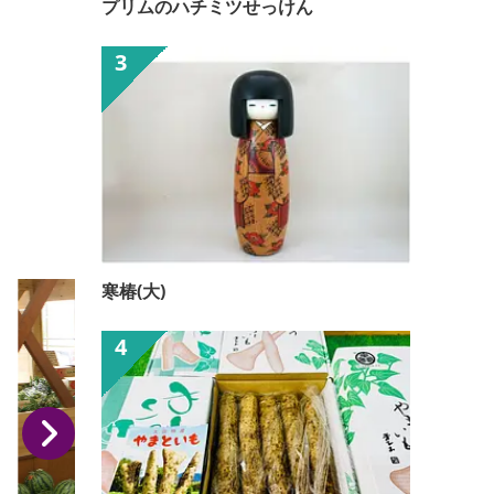
プリムのハチミツせっけん
寒椿(大)