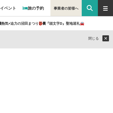
イベント
旅の予約
事業者の皆様へ
熱気×迫力の沼田まつり👺
『頭文字D』聖地巡礼🚘
閉じる