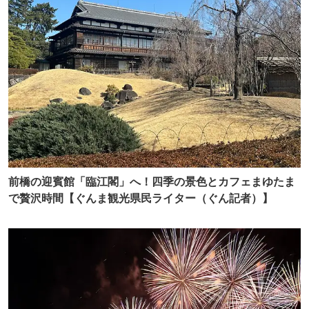
前橋の迎賓館「臨江閣」へ！四季の景色とカフェまゆたま
で贅沢時間【ぐんま観光県民ライター（ぐん記者）】