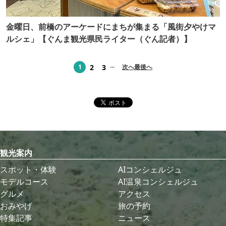
金曜日、前橋のアーケードにまちが集まる「風街夕やけマ
ルシェ」【ぐんま観光県民ライター（ぐん記者）】
...
2
3
1
次へ
最後へ
観光案内
スポット・体験
AIコンシェルジュ
モデルコース
AI温泉コンシェルジュ
グルメ
アクセス
おみやげ
旅の予約
特集記事
ニュース