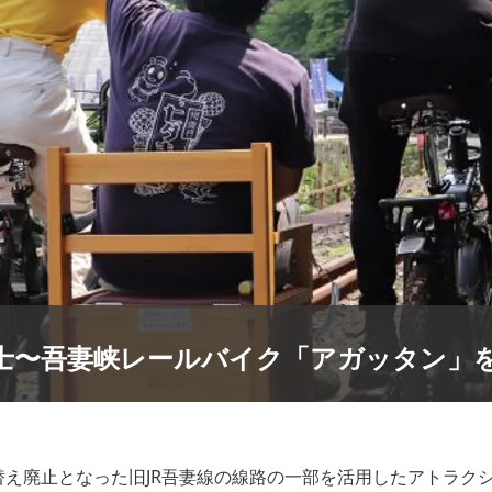
士〜吾妻峡レールバイク「アガッタン」
り替え廃止となった旧JR吾妻線の線路の一部を活用したアトラク