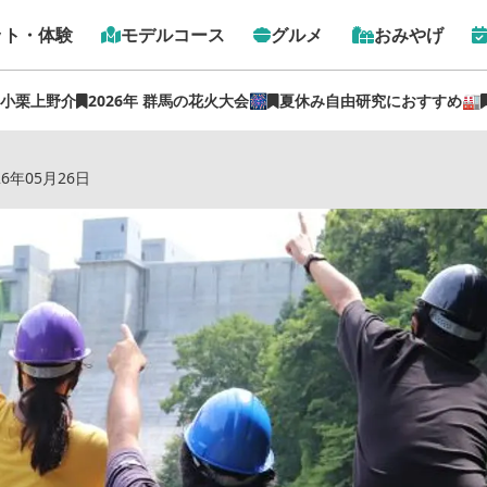
ット・体験
モデルコース
グルメ
おみやげ
 小栗上野介
2026年 群馬の花火大会🎆
夏休み自由研究におすすめ🏭
事
›
〜まさに気分は列車の運転士〜吾妻峡レールバイク「アガ
26年05月26日