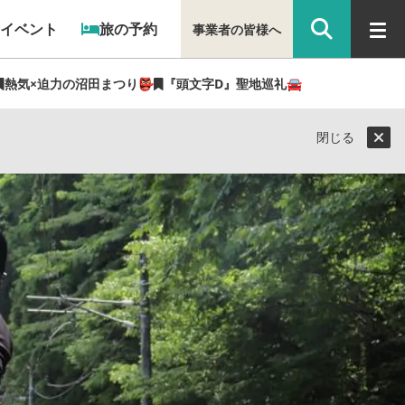
イベント
旅の予約
事業者の皆様へ
熱気×迫力の沼田まつり👺
『頭文字D』聖地巡礼🚘
ッタン」を体験
閉じる