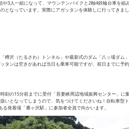
組や3人一組になって、マウンテンバイクと2軸4鉄輪台車を組
ものとなっています。実際にアガッタンを体験しに行ってきま
「樽沢（たるさわ）トンネル」や最新式のダム「八ッ場ダム」の
ガッタンは空きがあれば当日も乗車可能ですが、前日までに予
時刻の15分前までに受付「吾妻峡周辺地域振興センター」に集
ル扱いとなってしまうので、気をつけてくださいね！自転車型
ある発着場「雁ヶ沢駅」に参加者全員で向かいます。