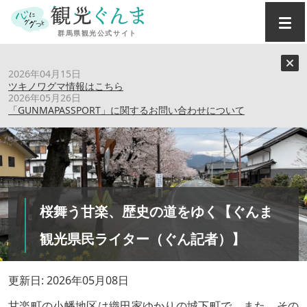
トップ
›
特集記事
›
2026年04月15日
桜舞う甘楽、歴史の道をゆく【ぐんま観光県民ライター（ぐ
ツキノワグマ情報はこちら
ん記者）】
2026年05月26日
「GUNMAPASSPORT」に関するお問い合わせについて
桜舞う甘楽、歴史の道をゆく【ぐんま
観光県民ライター（ぐん記者）】
更新日: 2026年05月08日
甘楽町の小幡地区は織田家ゆかりの城下町で、また、その