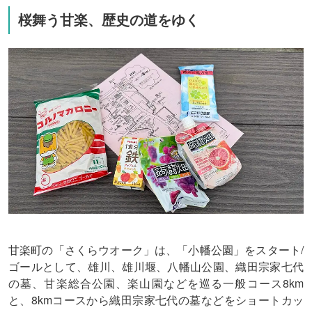
桜舞う甘楽、歴史の道をゆく
甘楽町の「さくらウオーク」は、「小幡公園」をスタート/
ゴールとして、雄川、雄川堰、八幡山公園、織田宗家七代
の墓、甘楽総合公園、楽山園などを巡る一般コース8km
と、8kmコースから織田宗家七代の墓などをショートカッ