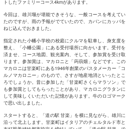
トしたファミリーコース4kmがあります。
今回は、雄川堰が堪能できそうな、一般コースを考えてい
たのですが、雨の予報がでていたので、カバンにカッパを
ねじ込んでおきました。
指定された小幡小学校の校庭にクルマを駐車し、身支度を
整え、「小幡公園」にある受付場所に向かいます。受付を
済ませ、コース地図、観光案内、そして、参加賞を受け取
ります。参加賞は、マカロニと「蒟蒻畑」などです。この
マカロニは甘楽町にある1946年創業のパスタメーカー「コ
ルノマカロニー」のもので、さすが地産地消といったとこ
ろでしょうか。昔に参加した「甘楽町さくらマラソン」で
も参加賞としてもらったことがあり、マカロニグラタンに
して美味しくいただいた記憶があります。牛のロゴマーク
で思い出しました。
スタートすると、「道の駅
甘楽」を横に見ながら、雄川に
沿って北上します。甘楽町はイタリアのチェルタルド市と
友好親善姉妹都市協定を締結していて、「道の駅
甘楽」で