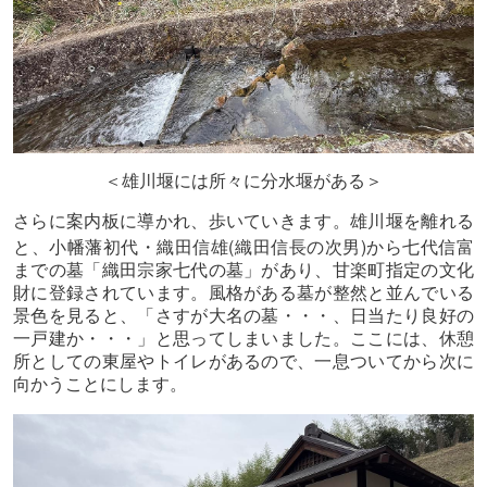
＜雄川堰には所々に分水堰がある＞
さらに案内板に導かれ、歩いていきます。雄川堰を離れる
(
)
と、小幡藩初代・織田信雄
織田信長の次男
から七代信富
までの墓「織田宗家七代の墓」があり、甘楽町指定の文化
財に登録されています。風格がある墓が整然と並んでいる
景色を見ると、「さすが大名の墓・・・、日当たり良好の
一戸建か・・・」と思ってしまいました。ここには、休憩
所としての東屋やトイレがあるので、一息ついてから次に
向かうことにします。