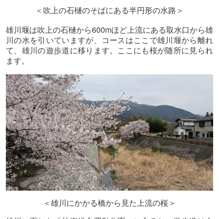
＜吹上の石樋のそばにある半円形の水路＞
600m
雄川堰は吹上の石樋から
ほど上流にある取水口から雄
川の水を引いていますが、コースはここで雄川堰から離れ
て、雄川の遊歩道に移ります。ここにも桜が随所に見られ
ます。
＜雄川にかかる橋から見た上流の桜＞