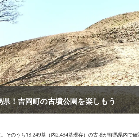
馬県！吉岡町の古墳公園を楽しもう
。そのうち13,249基（内2,434基現存）の古墳が群馬県内で