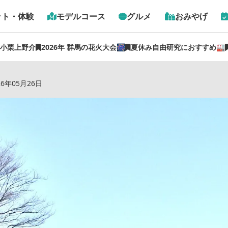
ット・体験
モデルコース
グルメ
おみやげ
 小栗上野介
2026年 群馬の花火大会🎆
夏休み自由研究におすすめ🏭
特集記事
›
東日本最大の古墳大国・群馬県！吉岡町の古墳公園を
26年05月26日