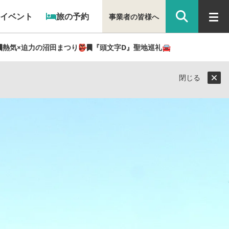
イベント
旅の予約
事業者の皆様へ
熱気×迫力の沼田まつり👺
『頭文字D』聖地巡礼🚘
楽しもう
閉じる