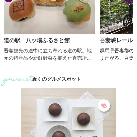
道の駅 八ッ場ふるさと館
吾妻峡レールバ
ｎ！（アガッ
吾妻観光の途中に立ち寄れる道の駅。地
群馬県吾妻郡の
元の特産品や新鮮野菜を揃えた直売所や
またがる、吾妻川
ダムカレーが食べられる食事処、焼き立
渓谷「吾妻峡」
てパンを目玉としたコンビニも完備して
ン」。 八ッ場
近くのグルメスポット
います。また、温泉地ならではの足湯を
となったＪＲ吾
楽しむことができます。
した自転車型ト
ある渓谷美を眼
車型トロッコの
インを辿ること
ファンは必見で
ムを巡る片道約2.4