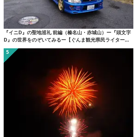
『イニD』の聖地巡礼 前編（榛名山・赤城山）ー『頭文字
D』の世界をのぞいてみるー【ぐんま観光県民ライター
（ぐん記者）】