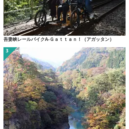
吾妻峡レールバイクA-Ｇａｔｔａｎ！（アガッタン）