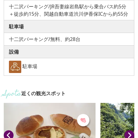
十二沢パーキング/JR吾妻線岩島駅から乗合バス約5分
＋徒歩約15分、関越自動車道渋川伊香保ICから約55分
駐車場
十二沢パーキング/無料、約28台
設備
駐車場
近くの観光スポット