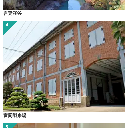
吾妻渓谷
富岡製糸場