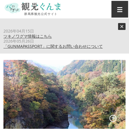
トップ
›
スポット
›
吾妻渓谷
2026年04月15日
ツキノワグマ情報はこちら
2026年05月26日
吾妻渓谷
「GUNMAPASSPORT」に関するお問い合わせについて