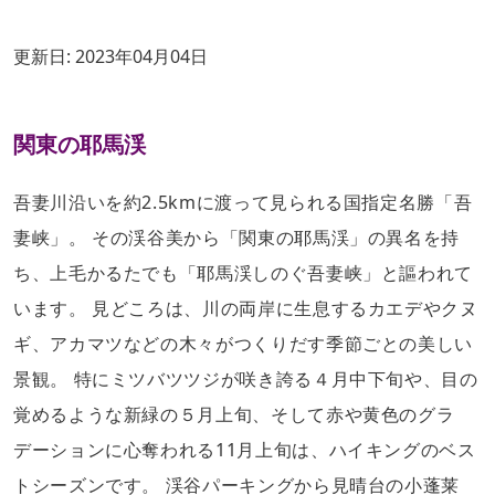
更新日:
2023年04月04日
関東の耶馬渓
吾妻川沿いを約2.5kmに渡って見られる国指定名勝「吾
妻峡」。 その渓谷美から「関東の耶馬渓」の異名を持
ち、上毛かるたでも「耶馬渓しのぐ吾妻峡」と謳われて
います。 見どころは、川の両岸に生息するカエデやクヌ
ギ、アカマツなどの木々がつくりだす季節ごとの美しい
景観。 特にミツバツツジが咲き誇る４月中下旬や、目の
覚めるような新緑の５月上旬、そして赤や黄色のグラ
デーションに心奪われる11月上旬は、ハイキングのベス
トシーズンです。 渓谷パーキングから見晴台の小蓬莱