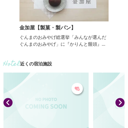
金加屋【製菓・製パン】
ぐんまのおみやげ総選挙「みんなが選んだ
ぐんまのおみやげ」に『かりんと饅頭』が
紹介されています。 ・１個 １０８円 ・６
個入り ６５０円 取扱店 ※ 店舗ごとに取
近くの宿泊施設
り扱いの商品は異なります ※ 商品の一部
をお取り扱いいただいております。 【 県
外 】 ・群馬県アンテナショップ ぐんま
ちゃん家（東京都中央区銀座5丁目13番地1
9 【 県内 】 ・E’site高崎 ２F 群馬い
ろは（群馬県高崎市...