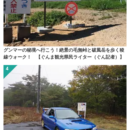
グンマーの秘境へ行こう！絶景の毛無峠と破風岳を歩く稜
線ウォーク！ 【ぐんま観光県民ライター（ぐん記者）】