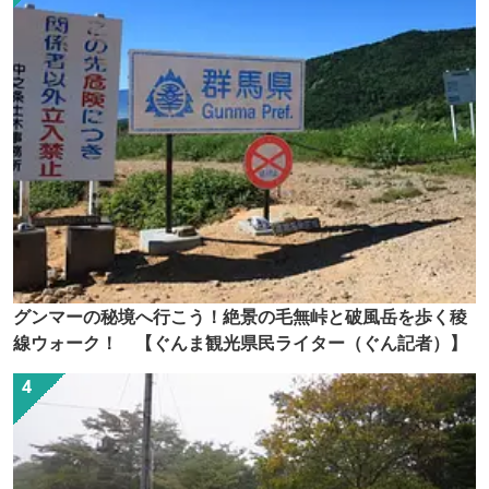
グンマーの秘境へ行こう！絶景の毛無峠と破風岳を歩く稜
線ウォーク！ 【ぐんま観光県民ライター（ぐん記者）】