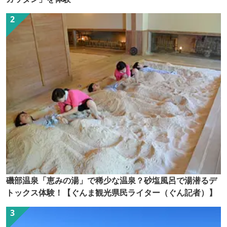
磯部温泉「恵みの湯」で稀少な温泉？砂塩風呂で湯潜るデ
トックス体験！【ぐんま観光県民ライター（ぐん記者）】