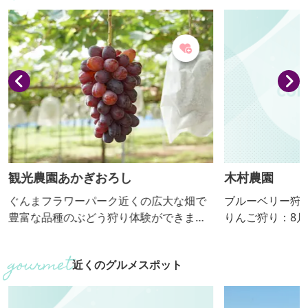
観光農園あかぎおろし
木村農園
ぐんまフラワーパーク近くの広大な畑で
ブルーベリー狩
豊富な品種のぶどう狩り体験ができま
りんご狩り：8月中
す。県内最大規模、約2.5haの敷地にブ
農法を基本とし
ラックビート、シャインマスカット、
りんごとブルー
近くのグルメスポット
ジャスミン、サニールージュをはじめと
ルーベリーの収
した個性あふれる様々な品種のぶどうを
反対側の隣接地
育てています。ぶどう狩り体験はもちろ
前の道はメロデ