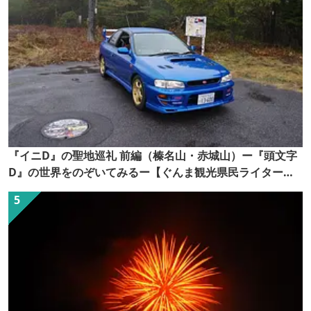
『イニD』の聖地巡礼 前編（榛名山・赤城山）ー『頭文字
D』の世界をのぞいてみるー【ぐんま観光県民ライター
（ぐん記者）】