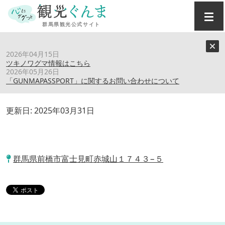
トップ
›
スポット
›
赤城アウトドアベース AFCN
2026年04月15日
ツキノワグマ情報はこちら
2026年05月26日
赤城アウトドアベース AFCN
「GUNMAPASSPORT」に関するお問い合わせについて
更新日:
2025年03月31日
群馬県前橋市富士見町赤城山１７４３−５