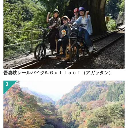
吾妻峡レールバイクA-Ｇａｔｔａｎ！（アガッタン）