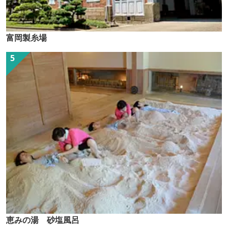
富岡製糸場
恵みの湯 砂塩風呂