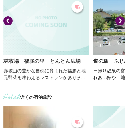
ん、ご試食いただける店頭販売も人気で
チューリップの
す。そのほか、地元農家の朝採り新鮮野
菜やフルーツ、地場産食材、手作り加工
食品などの直売コーナーも併設してい...
林牧場 福豚の里 とんとん広場
道の駅 ふじ
赤城山の豊かな自然に育まれた福豚と地
日帰り温泉の富
元野菜を味わえるレストランがありま
れあい館や、地
す。また、こだわりショップやHUTTE H
を販売する風ラ
AYASHIでは、ハムやソーセージ、その他
所、子どもたち
近くの宿泊施設
の加工品等お土産を購入することもでき
あります。温泉
ます。
た味自慢のレス
売所では新鮮な
ます。