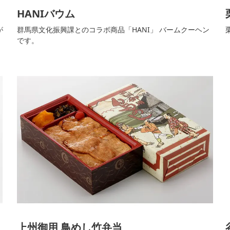
HANIバウム
が
群馬県文化振興課とのコラボ商品「HANI」 バームクーヘン
栗
です。
上州御用 鳥めし竹弁当