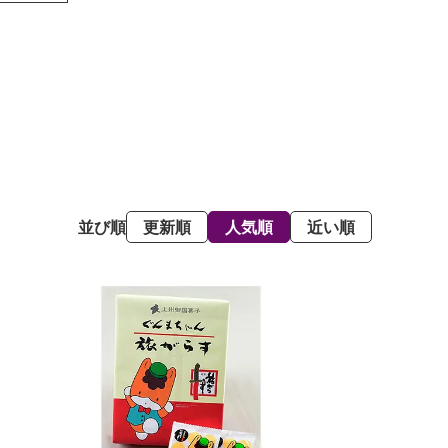
並び順
更新順
人気順
近い順