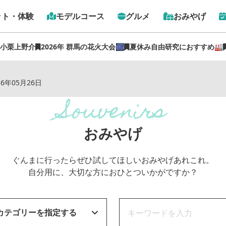
ット・体験
モデルコース
グルメ
おみやげ
 小栗上野介
2026年 群馬の花火大会🎆
夏休み自由研究におすすめ🏭
トップ
›
おみやげ
26年05月26日
おみやげ
ぐんまに行ったらぜひ試してほしいおみやげあれこれ。
自分用に、大切な方におひとついかがですか？
カテゴリーを指定する