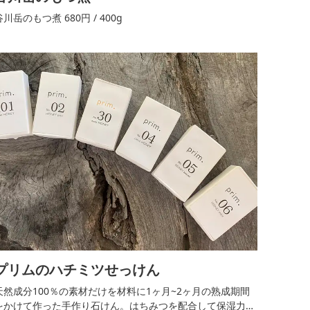
谷川岳のもつ煮 680円 / 400g
プリムのハチミツせっけん
天然成分100％の素材だけを材料に1ヶ月~2ヶ月の熟成期間
をかけて作った手作り石けん。はちみつを配合して保湿力を