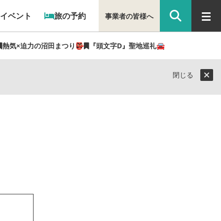
イベント
旅の予約
事業者の皆様へ
熱気×迫力の沼田まつり👺
『頭文字D』聖地巡礼🚘
閉じる