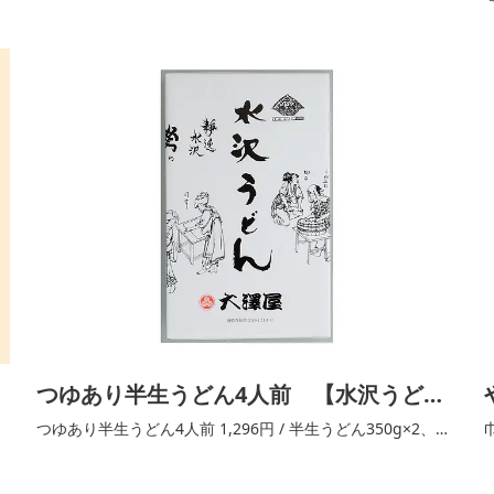
つゆあり半生うどん4人前 【水沢うどん
商標登録店組合加盟店】
つゆあり半生うどん4人前 1,296円 / 半生うどん350g×2、濃
縮つゆ70ml×2