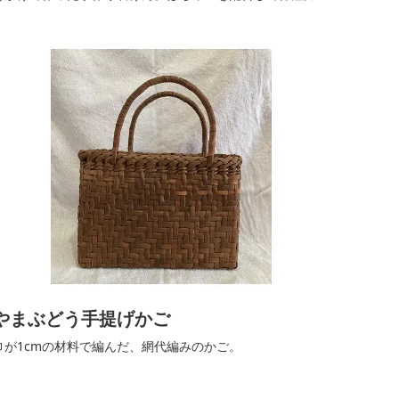
アップ！（税込2,000円/100g）
やまぶどう手提げかご
巾が1cmの材料で編んだ、網代編みのかご。