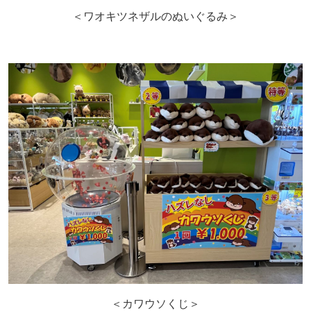
＜ワオキツネザルのぬいぐるみ＞
＜カワウソくじ＞