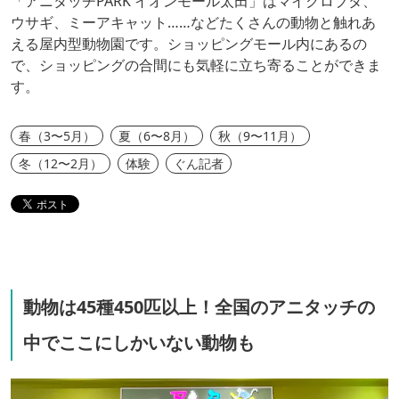
「アニタッチPARK イオンモール太田」はマイクロブタ、
ウサギ、ミーアキャット……などたくさんの動物と触れあ
える屋内型動物園です。ショッピングモール内にあるの
で、ショッピングの合間にも気軽に立ち寄ることができま
す。
春（3〜5月）
夏（6〜8月）
秋（9〜11月）
冬（12〜2月）
体験
ぐん記者
動物は45種450匹以上！全国のアニタッチの
中でここにしかいない動物も