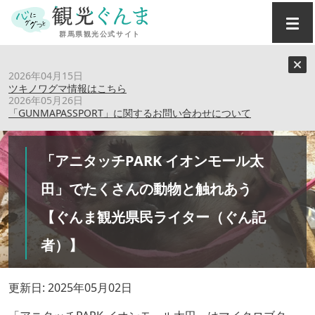
トップ
›
特集記事
›
2026年04月15日
「アニタッチPARK イオンモール太田」でたくさんの動物と
ツキノワグマ情報はこちら
触れあう 【ぐんま観光県民ライター（ぐん記者）】
2026年05月26日
「GUNMAPASSPORT」に関するお問い合わせについて
「アニタッチPARK イオンモール太
田」でたくさんの動物と触れあう
【ぐんま観光県民ライター（ぐん記
者）】
更新日: 2025年05月02日