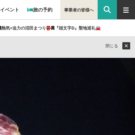
イベント
旅の予約
事業者の皆様へ
熱気×迫力の沼田まつり👺
『頭文字D』聖地巡礼🚘
ライター（ぐん記者）】
閉じる