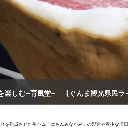
を楽しむ−育風堂− 【ぐんま観光県民ラ
麦豚を熟成させた生ハム「はもんみなかみ」の製造や希少な増