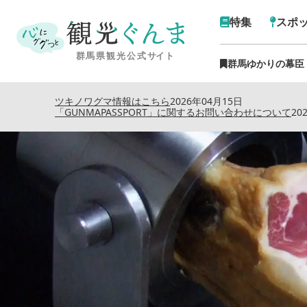
特集
スポ
群馬ゆかりの幕臣
トップ
›
特集記事
›
谷川
ツキノワグマ情報はこちら
2026年04月15日
「GUNMAPASSPORT」に関するお問い合わせについて
20