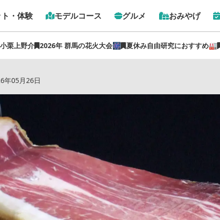
ット・体験
モデルコース
グルメ
おみやげ
 小栗上野介
2026年 群馬の花火大会🎆
夏休み自由研究におすすめ🏭
の風に育まれた生ハムを楽しむ−育風堂− 【ぐんま観光県民
26年05月26日