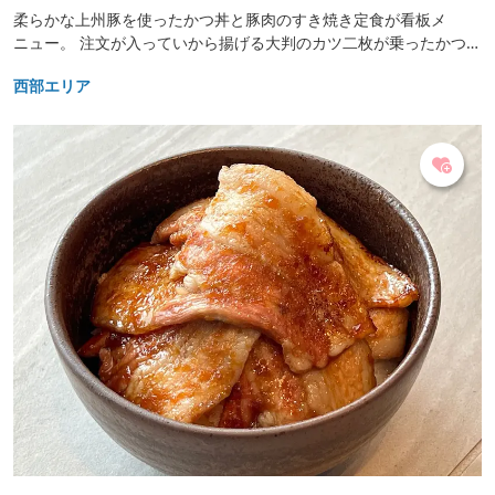
柔らかな上州豚を使ったかつ丼と豚肉のすき焼き定食が看板メ
ニュー。 注文が入っていから揚げる大判のカツ二枚が乗ったかつ丼
は、甘辛い醤油タレが特徴。 年中食べられるすき焼きは、豚肉を使
西部エリア
用していて、甘めの割下と玉子とじのすき煮スタイルで提供されま
す。 下仁田ねぎが旬の冬限定のすき焼き御膳は、牛肉とねぎの甘み
が味わえる人気メニューです。 レトロな雰囲気のお店で、昔ながら
の定食メニューも楽しめます。 定休日：不定休