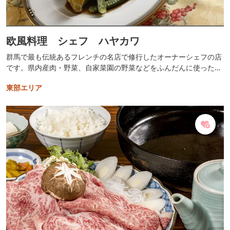
欧風料理 シェフ ハヤカワ
群馬で最も伝統あるフレンチの名店で修行したオーナーシェフの店
です。県内産肉・野菜、自家菜園の野菜などをふんだんに使った欧
風料理を、厳選したワインと共にお楽しみください。 群馬県地産地
東部エリア
消推進店です。