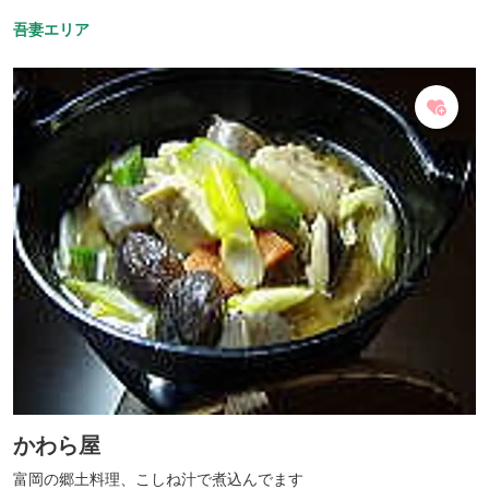
お楽しみ頂けます。開放感あふれる空間でのティータイムは贅沢の
吾妻エリア
極みです！！ おすすめ 上州牛ステーキ丼 1,980円（税込2,138
円） お肉好きにはたまらないガッツリ系丼ぶり！目利きが選んだ上
州牛を使用しているので、口いっぱいに広がる美味しさは賜物で
す。 ※不定休 メニューなどの詳細はＵＲＬをご確認ください。
かわら屋
富岡の郷土料理、こしね汁で煮込んでます