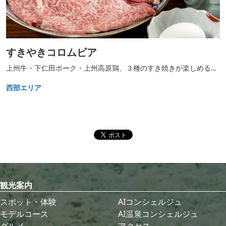
すきやきコロムビア
上州牛・下仁田ポーク・上州高原鶏、３種のすき焼きが楽しめるお
店
西部エリア
観光案内
スポット・体験
AIコンシェルジュ
モデルコース
AI温泉コンシェルジュ
グルメ
アクセス