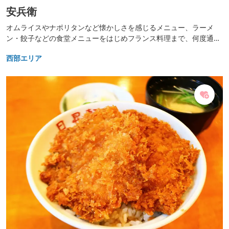
安兵衛
オムライスやナポリタンなど懐かしさを感じるメニュー、ラーメ
ン・餃子などの食堂メニューをはじめフランス料理まで、何度通っ
ても飽きがこないお店。 下仁田かつ丼の会加盟店。 下仁田かつ丼
西部エリア
のなかでも大判のカツは、驚くほど柔らかく、甘辛の醤油ダレが驚
くほど美味。 豚肉の代わりに鶏肉を使用したチキンかつ丼や、豚と
鶏のカツがそれぞれ一枚づつ乗った「ハーフ＆ハーフ」等、かつ丼
のバリエーションも豊か。 食後には、手作りデザートや神津牧場ソ
フトクリームがおススメ。