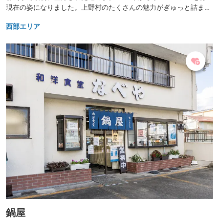
現在の姿になりました。上野村のたくさんの魅力がぎゅっと詰まっ
た「道の駅うえの」をお楽しみください。 レストランでは、上野村
西部エリア
名物のブランド肉「いのぶた」料理を味わえます。特産の十石みそ
を使ったソフトクリームはここでしか食べられません。 テラスで
は、清流「神流川（かんながわ）」を望んでBBQを楽しめます。
併設する「ウッディー上野村銘木工芸館」では、ぬくもり溢れる木
工品を展示販売しています。 また国道を挟んで反対側には「十石そ
ば 福寿庵」があります。臼による挽き立て、打ち立ての手打ちそ
ばをご賞味ください。
鍋屋