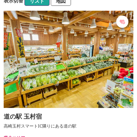
表示切替
リスト
地図
道の駅 玉村宿
高崎玉村スマートIC隣りにある道の駅