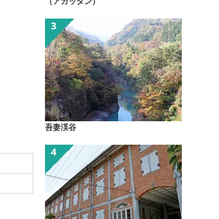
（アガッタン）
吾妻渓谷