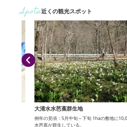
近くの観光スポット
大清水水芭蕉群生地
藍染。
例年の見頃：5月中旬～下旬 1haの敷地に10,000株の
水芭蕉が群生している。