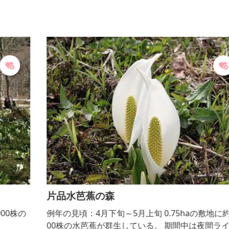
片品水芭蕉の森
例年の見頃：4月下旬～5月上旬 0.75haの敷地に約5,0
00株の水芭蕉が群生している。 期間中は夜間ライト