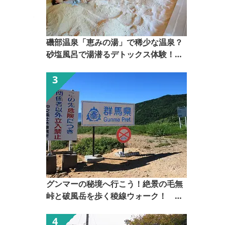
尾瀬、スキー場の出発点 ボリューム満点の料理 温泉
に入ってゆっくりおくつろぎください
磯部温泉「恵みの湯」で稀少な温泉？
砂塩風呂で湯潜るデトックス体験！
【ぐんま観光県民ライター（ぐん記
者）】
グンマーの秘境へ行こう！絶景の毛無
峠と破風岳を歩く稜線ウォーク！
【ぐんま観光県民ライター（ぐん記
者）】