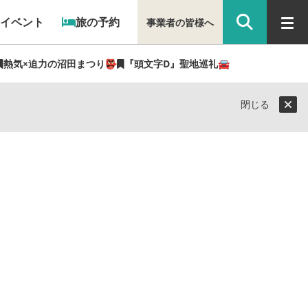
イベント
旅の予約
事業者の皆様へ
熱気×迫力の沼田まつり👺
『頭文字D』聖地巡礼🚘
閉じる