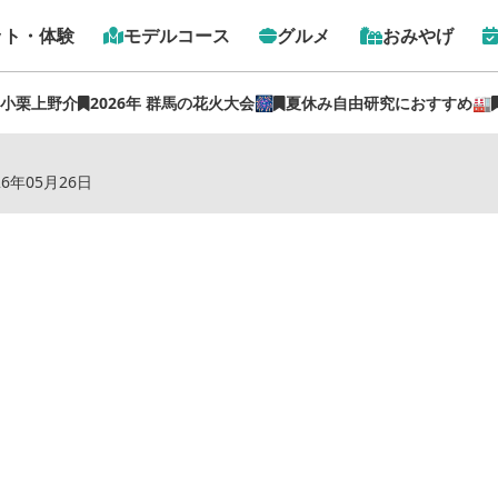
ット・体験
モデルコース
グルメ
おみやげ
 小栗上野介
2026年 群馬の花火大会🎆
夏休み自由研究におすすめ🏭
トップ
›
スポット
›
はぎわら旅館
26年05月26日