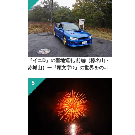
『イニD』の聖地巡礼 前編（榛名山・
赤城山）ー『頭文字D』の世界をのぞ
いてみるー【ぐんま観光県民ライター
（ぐん記者）】