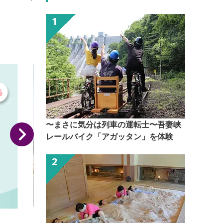
から始まるスキー場では、関東最大のスキー専用ゲレ
ンデも楽しむことができます。 ■入場料／スキー場
（リフト券）4,500円※会員は3,300円
今
〜まさに気分は列車の運転士〜吾妻峡
レールバイク「アガッタン」を体験
ホテル玉城屋