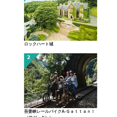
ロックハート城
吾妻峡レールバイクA-Ｇａｔｔａｎ！