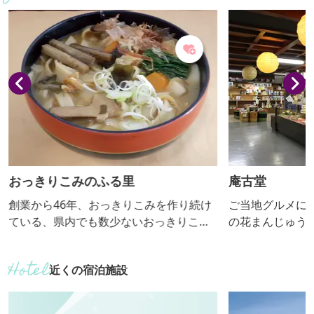
おっきりこみのふる里
庵古堂
創業から46年、おっきりこみを作り続け
ご当地グルメに
ている、県内でも数少ないおっきりこみ
の花まんじゅう
専門店。素朴な味が楽しめます。 【おっ
おみやげ処、全
きりこみ提供期間：通年】
自社製造販売を
近くの宿泊施設
品を揃えており
りください。