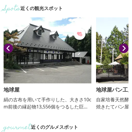
近くの観光スポット
地球屋
地球屋パン工
絹の古布を用いて手作りした、大きさ10c
自家培養天然酵
m前後の縁起物13,556個をつるした巨大
焼きたてパン屋
なつるし飾りが常時展示してある和雑貨
きたてパンを食
店。リサイクル着物やパワーストーンな
近くのグルメスポット
ども販売しています。