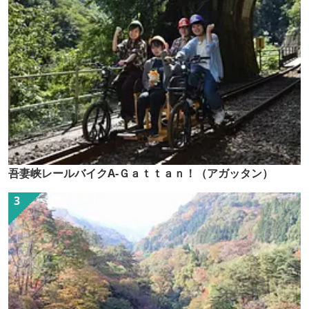
吾妻峡レールバイクA-Ｇａｔｔａｎ！（アガッタン）