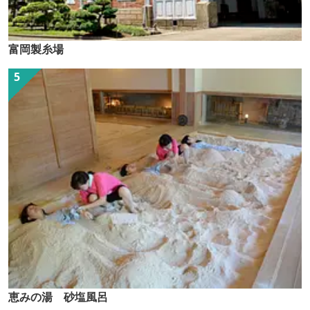
富岡製糸場
恵みの湯 砂塩風呂