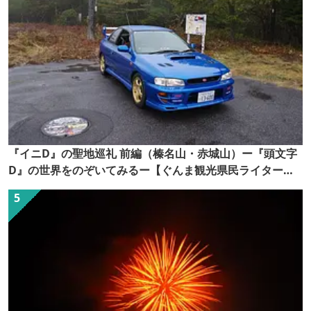
『イニD』の聖地巡礼 前編（榛名山・赤城山）ー『頭文字
D』の世界をのぞいてみるー【ぐんま観光県民ライター
（ぐん記者）】