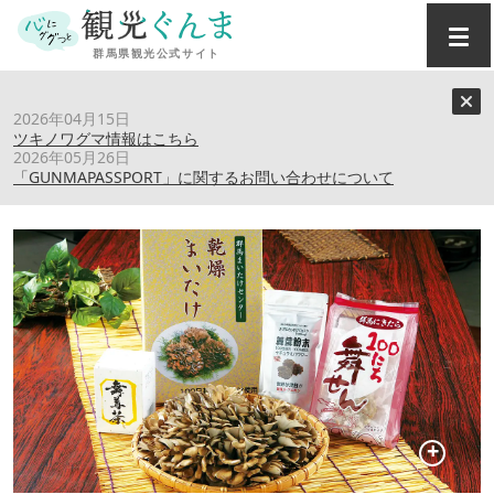
トップ
›
スポット
›
群馬まいたけセンター
2026年04月15日
ツキノワグマ情報はこちら
2026年05月26日
群馬まいたけセンター
「GUNMAPASSPORT」に関するお問い合わせについて