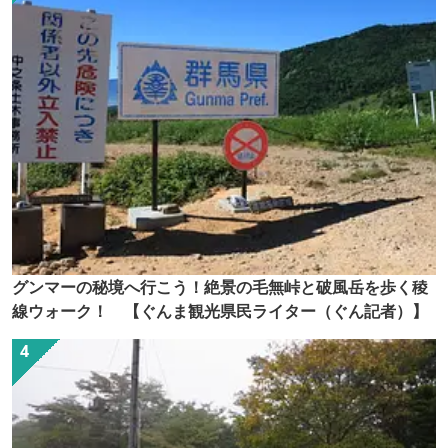
グンマーの秘境へ行こう！絶景の毛無峠と破風岳を歩く稜
線ウォーク！ 【ぐんま観光県民ライター（ぐん記者）】