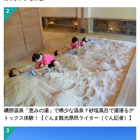
磯部温泉「恵みの湯」で稀少な温泉？砂塩風呂で湯潜るデ
トックス体験！【ぐんま観光県民ライター（ぐん記者）】