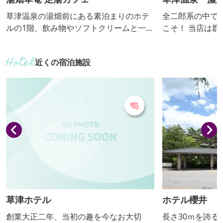
んの
草津温泉の湯畑前にある素泊まりのホテ
全二郎系の中で
ルの1階、飲み物やソフトクリームと一緒
こそ！ 当店は
に足湯を楽しめます。 【おっきりこみ提
館敷地内にある
供期間：通年】
ラーメンと細麺
近くの宿泊施設
供しています。 
にございます。
自の秘伝のタレ
す。 一口食べ
いに広がり、食
のラーメンは、
リ歯応えのある極
草津ホテル
ホテル櫻井
創業大正二年、当初の趣を今なお大切
長さ30ｍを誇