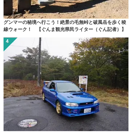
グンマーの秘境へ行こう！絶景の毛無峠と破風岳を歩く稜
線ウォーク！ 【ぐんま観光県民ライター（ぐん記者）】