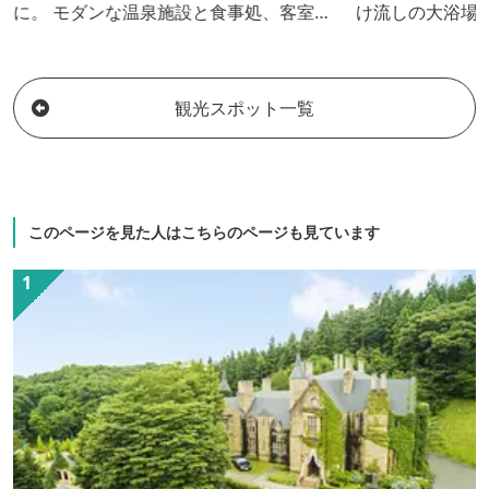
に。 モダンな温泉施設と食事処、客室は
け流しの大浴場
創業当初、大正2年の趣を残した貴重な木
原」の混合源泉
造建築、4棟です。新しさと古さの不思議
「わたの湯」と
な調和の取れた和の空間でゆっとりとし
す。また、館内
観光スポット一覧
た一時をおくつろぎください。
櫻井名物「湯も
ショー」などが
の雰囲気を十分
らではのおもて
このページを見た人はこちらのページも見ています