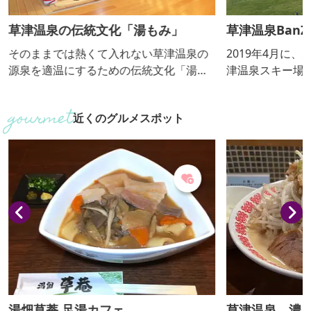
草津温泉の伝統文化「湯もみ」
草津温泉BanZi
そのままでは熱くて入れない草津温泉の
2019年4月に
源泉を適温にするための伝統文化「湯も
津温泉スキー場
み」。大正ロマン風の建物「熱乃湯」で
誕生。全長約50
は、「湯もみと踊りショー」を毎日行っ
中に架線したワ
近くのグルメスポット
ています。
とハーネスを使
滑空します。
湯畑草菴 足湯カフェ
草津温泉 濃