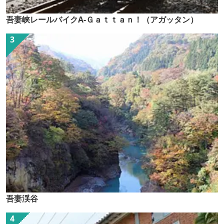
吾妻峡レールバイクA-Ｇａｔｔａｎ！（アガッタン）
吾妻渓谷