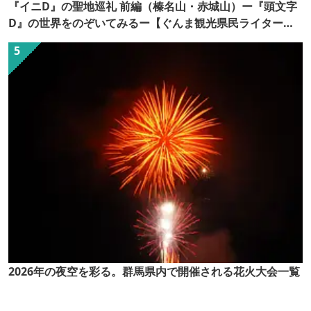
『イニD』の聖地巡礼 前編（榛名山・赤城山）ー『頭文字
D』の世界をのぞいてみるー【ぐんま観光県民ライター
（ぐん記者）】
2026年の夜空を彩る。群馬県内で開催される花火大会一覧