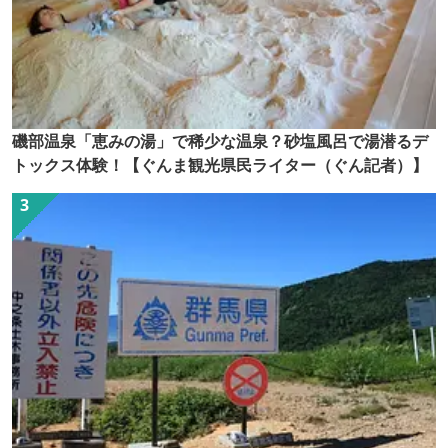
磯部温泉「恵みの湯」で稀少な温泉？砂塩風呂で湯潜るデ
トックス体験！【ぐんま観光県民ライター（ぐん記者）】