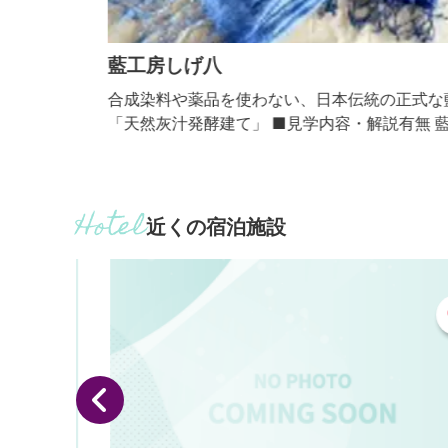
藍工房しげ八
は足湯
合成染料や薬品を使わない、日本伝統の正式な藍染
ろこし
「天然灰汁発酵建て」 ■見学内容・解説有無 藍染実
ありま
作業、工程説明 ・解説：あり ■体験内容 日本伝統の
実して
正式な藍染め ■個人の受入 可 ■団体の受入(人数) 可
ができ
（最大20名）
近くの宿泊施設