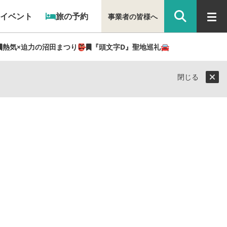
イベント
旅の予約
事業者の皆様へ
熱気×迫力の沼田まつり👺
『頭文字D』聖地巡礼🚘
閉じる