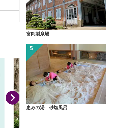
富岡製糸場
恵みの湯 砂塩風呂