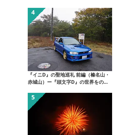
【ぐんま観光県民ライター（ぐん記
者）】
『イニD』の聖地巡礼 前編（榛名山・
赤城山）ー『頭文字D』の世界をのぞ
いてみるー【ぐんま観光県民ライター
（ぐん記者）】