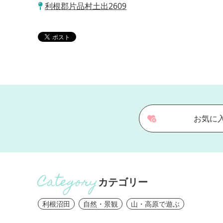
利根郡片品村土出2609
お気に
カテゴリー
利根沼田
自然・景観
山・高原で遊ぶ