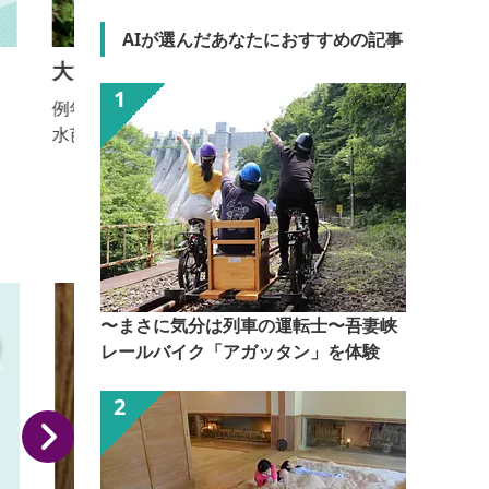
AIが選んだあなたにおすすめの記事
大清水水芭蕉群生地
例年の見頃：5月中旬～下旬 1haの敷地に10,000株の
例
水芭蕉が群生している。
0
〜まさに気分は列車の運転士〜吾妻峡
レールバイク「アガッタン」を体験