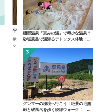
平人旅館
磯部温泉「恵みの湯」で稀少な温泉？
砂塩風呂で湯潜るデトックス体験！
尾瀬の麓片品村戸倉の小さな民宿です。 グリーン
【ぐんま観光県民ライター（ぐん記
シーズンは尾瀬ハイクや日光までの経由地としてな
者）】
ど、スノーシーズンは近くのスキー場でスキーやス
ノーボードをお楽しみいただけます。 アルカリ性単
純硫黄温泉の為にかなりツルツルの泉質となっており
ます。おくつろぎ下さい。
グンマーの秘境へ行こう！絶景の毛無
峠と破風岳を歩く稜線ウォーク！