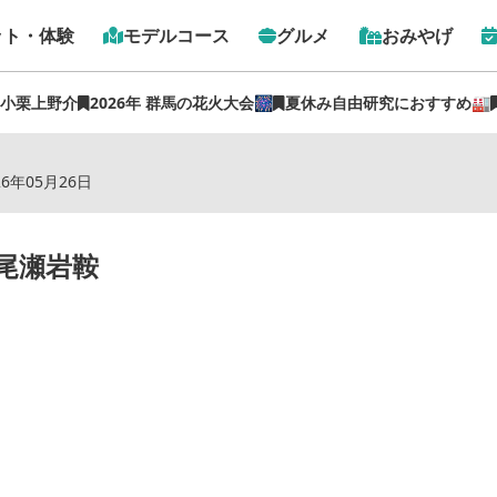
ット・体験
モデルコース
グルメ
おみやげ
 小栗上野介
2026年 群馬の花火大会🎆
夏休み自由研究におすすめ🏭
トップ
›
スポット
›
スノーシュー/ホワイトワールド尾瀬岩鞍
26年05月26日
尾瀬岩鞍