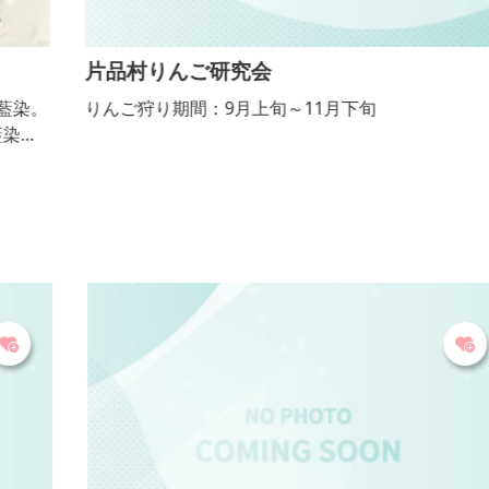
片品村りんご研究会
。
りんご狩り期間：9月上旬～11月下旬