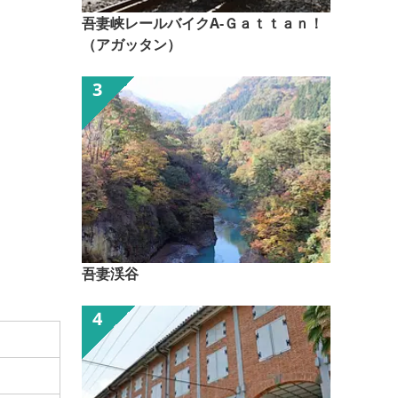
吾妻峡レールバイクA-Ｇａｔｔａｎ！
（アガッタン）
吾妻渓谷