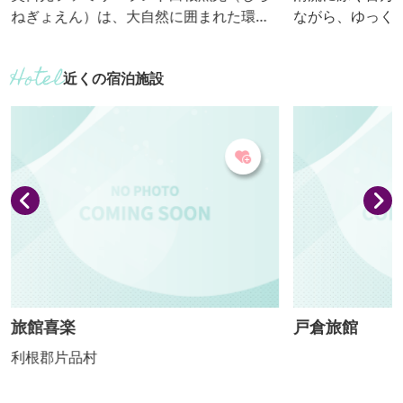
ねぎょえん）は、大自然に囲まれた環境
ながら、ゆっく
を生かしニジマス・ヤマメ・オショロコ
ください。 【おっきりこみ提供期間：4
マを清流の中で養殖しています。子ども
月下旬～11月下
近くの宿泊施設
から大人までどなたでも手軽に釣りが楽
しめ、釣った魚をすぐに塩焼きにしてお
召し上がりいただけます。
旅館喜楽
戸倉旅館
利根郡片品村