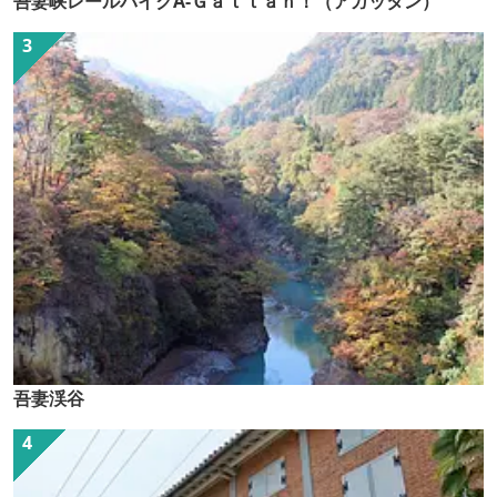
吾妻峡レールバイクA-Ｇａｔｔａｎ！（アガッタン）
吾妻渓谷