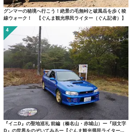
グンマーの秘境へ行こう！絶景の毛無峠と破風岳を歩く稜
線ウォーク！ 【ぐんま観光県民ライター（ぐん記者）】
『イニD』の聖地巡礼 前編（榛名山・赤城山）ー『頭文字
D』の世界をのぞいてみるー【ぐんま観光県民ライター