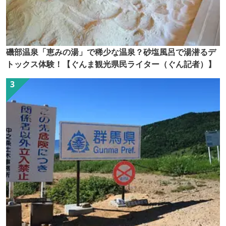
磯部温泉「恵みの湯」で稀少な温泉？砂塩風呂で湯潜るデ
トックス体験！【ぐんま観光県民ライター（ぐん記者）】