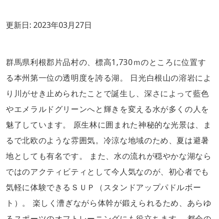
更新日:
2023年03月27日
群馬県利根郡片品村の、標高1,730ｍのところに位置す
る本州第一位の透明度を誇る湖。 日光白根山の溶岩によ
り川がせき止められたことで誕生し、深さによって藍色
やエメラルドグリーンへと輝きを変える水が多くの人を
魅了しています。 原生林に囲まれた神秘的な光景は、ま
るで北欧のような雰囲気。冷涼な地域のため、夏は避暑
地としても有名です。 また、水の流れが穏やかな湖なら
ではのアクティビティとして今人気なのが、初心者でも
気軽に体験できるＳＵＰ（スタンドアップパドルボー
ト）。 楽しく漕ぎながら体幹が鍛えられるため、あらゆ
るスポーツのオフトレーニングにも役立ちます。 都会の