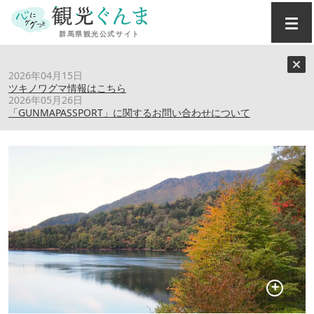
トップ
›
スポット
›
菅沼
2026年04月15日
ツキノワグマ情報はこちら
2026年05月26日
菅沼
「GUNMAPASSPORT」に関するお問い合わせについて