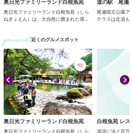
奥日光ファミリーランド白根魚苑
道の駅 尾瀬
奥日光ファミリーランド白根魚苑（しら
尾瀬国立公園ア
ねぎょえん）は、大自然に囲まれた環境
テラスは足湯も
を生かしニジマス・ヤマメ・オショロコ
菜（トマト・と
マを清流の中で養殖しています。子ども
村の食材を使用
近くのグルメスポット
から大人までどなたでも手軽に釣りが楽
す。また、子供
しめ、釣った魚をすぐに塩焼きにしてお
備も充実してお
召し上がりいただけます。
ゆったりと過ご
奥日光ファミリーランド白根魚苑
白根魚苑 レス
奥日光ファミリーランド白根魚苑（しら
清流に泳ぐ百万