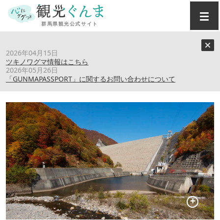
トップ
›
スポット
›
奈良俣ダム
2026年04月15日
ツキノワグマ情報はこちら
2026年05月26日
奈良俣ダム
「GUNMAPASSPORT」に関するお問い合わせについて