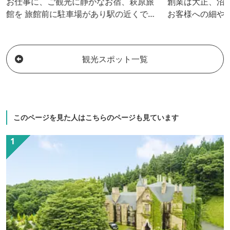
お仕事に、ご観光に静かなお宿、萩原旅
創業は大正、沼
館を 旅館前に駐車場があり駅の近くでも
お客様への細や
あるので、車で電車でお越し頂けます。
る宿です。
1日のお泊りから、長期のお泊りまでお受
けしております。 よろしければお泊りに
観光スポット一覧
来て下さい。お待ちしております。
このページを見た人はこちらのページも見ています