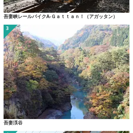
吾妻峡レールバイクA-Ｇａｔｔａｎ！（アガッタン）
吾妻渓谷