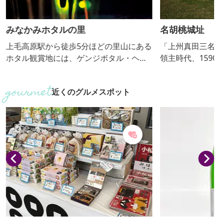
みなかみホタルの里
名胡桃城址
上毛高原駅から徒歩5分ほどの里山にある
「上州真田三名
ホタル観賞地には、ゲンジボタル・ヘイ
領主時代、159
ケボタルが見られます。遊歩道（約1.9k
原征伐の誘因と
m）を散策しながらのホタルの観賞がで
胡桃城址案内所
近くのグルメスポット
きます。 昭和58年「ホタルを守る会」が
しています。
結成し、現在まで発生分布調査、保護育
成活動、啓蒙活動を実施しています。平
成元年に環境庁「ふるさといきものの里1
00選」に認定されています。