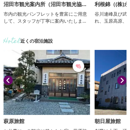
沼田市観光案内所（沼田市観光協
利根錦（(株)
会）
市内の観光パンフレットを豊富にご用意
谷川連峰及び武
して、スタッフが丁寧に案内いたしま
れ、玉原高原、
す。 観光案内のほかに、真田の関連する
ありて山高く水
グッズやお土産、特産品などの販売コー
で醸す利根錦は
近くの宿泊施設
ナー、沼田にまつわる歴史的エピソード
厳選された好適
がわかる資料が設置されています。 さら
み風雅な酔い心
に、沼田市では一年中フルーツ狩りが楽
なコク、格調高
しるフルーツ大国 市内のフルーツ狩りに
さい。
関してはこちらにお問い合わせくださ
い。
萩原旅館
朝日屋旅館