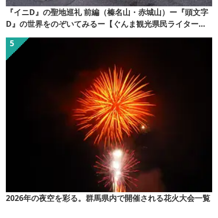
『イニD』の聖地巡礼 前編（榛名山・赤城山）ー『頭文字
D』の世界をのぞいてみるー【ぐんま観光県民ライター
（ぐん記者）】
2026年の夜空を彩る。群馬県内で開催される花火大会一覧