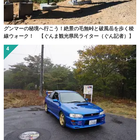
グンマーの秘境へ行こう！絶景の毛無峠と破風岳を歩く稜
線ウォーク！ 【ぐんま観光県民ライター（ぐん記者）】