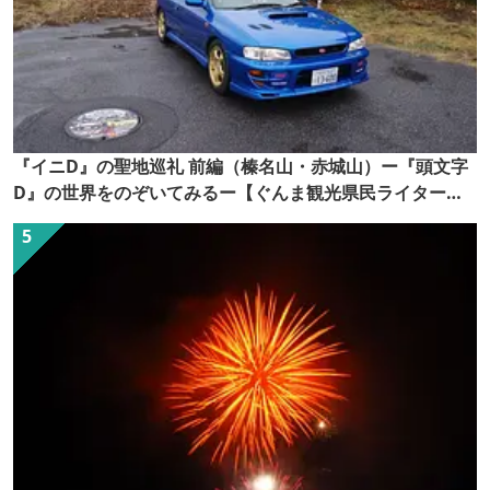
『イニD』の聖地巡礼 前編（榛名山・赤城山）ー『頭文字
D』の世界をのぞいてみるー【ぐんま観光県民ライター
（ぐん記者）】