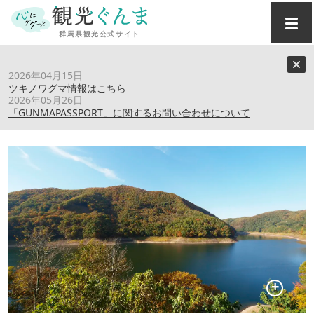
トップ
›
スポット
›
藤原湖
2026年04月15日
ツキノワグマ情報はこちら
2026年05月26日
藤原湖
「GUNMAPASSPORT」に関するお問い合わせについて