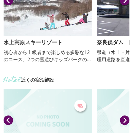
水上高原スキーリゾート
奈良俣ダム 
プならまた）
初心者から上級者まで楽しめる多彩な12
県道（水上・片
のコース、2つの雪遊びキッズパークのほ
理用道路を直進
か、 本州唯一の本格的犬ぞり体験などス
広場に到着しま
ノーアクティビティも充実のスノープレ
を積み上げて建
近くの宿泊施設
ジャーランド。 スキー・スノーボードだ
というタイプで
けではなく、家族で楽しめるスキー場で
む利根川源流の
す。大浴場や託児所等の施設も完備。 ゲ
コントラストが映
レンデ目の前！隣接した「水上高原ホテ
メートルの高原
ル２００」でのんびりと寛ぐリゾートス
づいた渓谷の紅
テイをご満喫ください。
できます。冬は
閉鎖しています。 