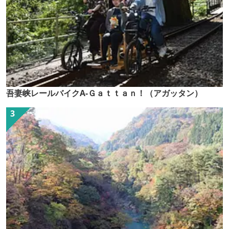
吾妻峡レールバイクA-Ｇａｔｔａｎ！（アガッタン）