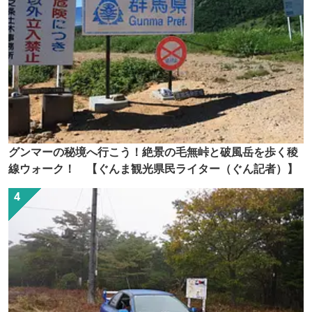
グンマーの秘境へ行こう！絶景の毛無峠と破風岳を歩く稜
線ウォーク！ 【ぐんま観光県民ライター（ぐん記者）】