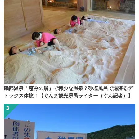
磯部温泉「恵みの湯」で稀少な温泉？砂塩風呂で湯潜るデ
トックス体験！【ぐんま観光県民ライター（ぐん記者）】