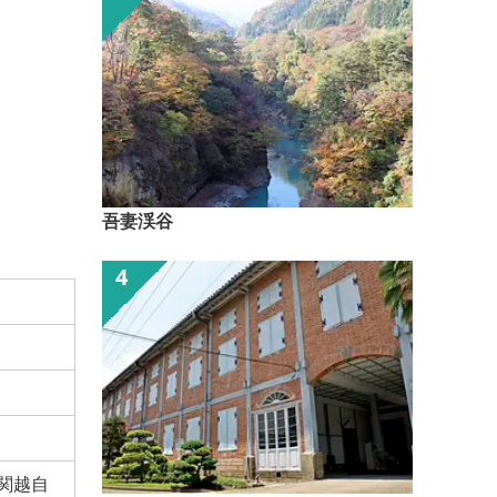
吾妻渓谷
/関越自