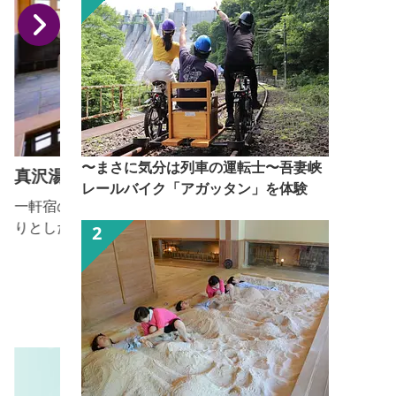
〜まさに気分は列車の運転士〜吾妻峡
真沢湯温泉
レールバイク「アガッタン」を体験
一軒宿の温泉は、ｐH9.6と高めのアルカリ性で、つる
りとした肌ざわりで肌をなめらかに整えます。新しい
コンセプトに生まれ変わり、カフェを併設するコワー
キングスペースが人気。温泉ワークプランは温泉入り
放題とドリンク付きで気軽に利用できます。