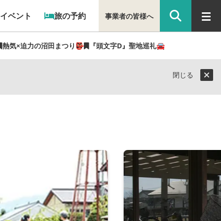
イベント
旅の予約
事業者の皆様へ
熱気×迫力の沼田まつり👺
『頭文字D』聖地巡礼🚘
閉じる