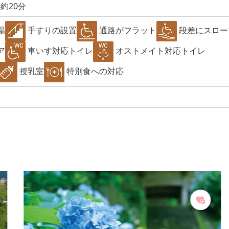
約20分
場
手すりの設置
通路がフラット
段差にスロー
ア
車いす対応トイレ
オストメイト対応トイレ
授乳室
特別食への対応