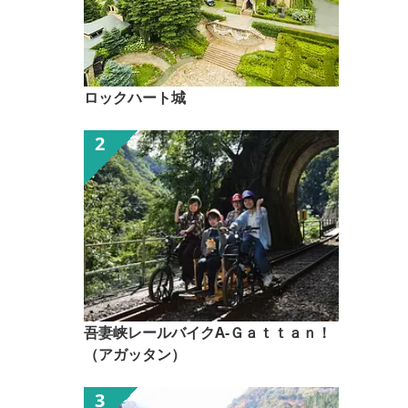
ロックハート城
吾妻峡レールバイクA-Ｇａｔｔａｎ！
（アガッタン）