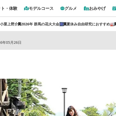
ット・体験
モデルコース
グルメ
おみやげ
 小栗上野介
2026年 群馬の花火大会🎆
夏休み自由研究におすすめ🏭
トップ
›
スポット
›
道の駅たくみの里
26年05月26日