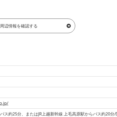
周辺情報を確認する
o.jp/
らバス約25分、またはJR上越新幹線 上毛高原駅からバス約20分