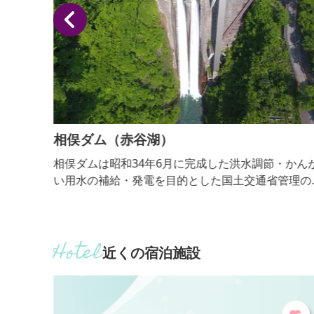
相俣ダム（赤谷湖）
戸時代
相俣ダムは昭和34年6月に完成した洪水調節・かん
ダム建
い用水の補給・発電を目的とした国土交通省管理の
。高温
目的ダムです。貯水池である赤谷湖ではカヌーやボ
水のよ
ト、釣りを楽しむことができます。湖畔には公園や
にベー
オートキャンプ場、遊歩道も整備され桜の名所とし
続する
も知られています。ダム管理支所には資料室もあり
近くの宿泊施設
ダム建設工事や赤谷湖の自然を紹介しているほか流
アート、ダムの絵コンテストの作品も展示していま
す。群馬県ビ...