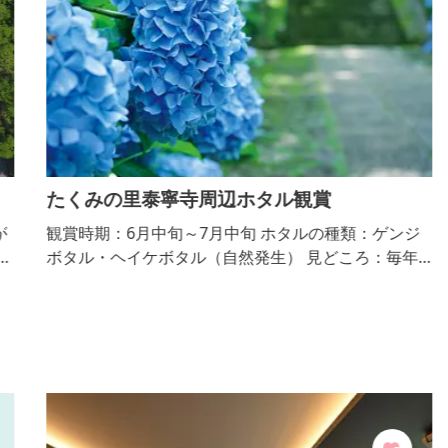
たくみの里泰寧寺周辺ホタル観賞
が
観賞時期：6月中旬～7月中旬 ホタルの種類：ゲンジ
多
ボタル・ヘイケボタル（自然発生） 見どころ：毎年
ー
「泰寧寺（たいねいじ）」付近では7月上旬から下旬
頃まで自然にふ化したほたるを鑑賞することができま
て
す。また、境内に咲くあじさいも観賞することができ
、
ます。
木