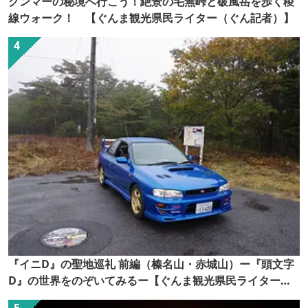
グンマーの秘境へ行こう！絶景の毛無峠と破風岳を歩く稜
線ウォーク！ 【ぐんま観光県民ライター（ぐん記者）】
『イニD』の聖地巡礼 前編（榛名山・赤城山）ー『頭文字
D』の世界をのぞいてみるー【ぐんま観光県民ライター
（ぐん記者）】