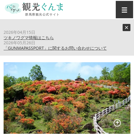
トップ
›
スポット
›
赤城白樺牧場
2026年04月15日
ツキノワグマ情報はこちら
2026年05月26日
赤城白樺牧場
「GUNMAPASSPORT」に関するお問い合わせについて