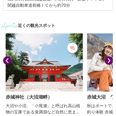
関越自動車道前橋ＩＣから約70分
近くの観光スポット
赤城神社（大沼湖畔）
赤城大沼 ワ
大沼や小沼、「小尾瀬」と呼ばれ高山植
秋はボートで、
物の宝庫である覚満淵など自然に恵まれ
釣り体験 赤城大沼の厚い氷に穴をあけて