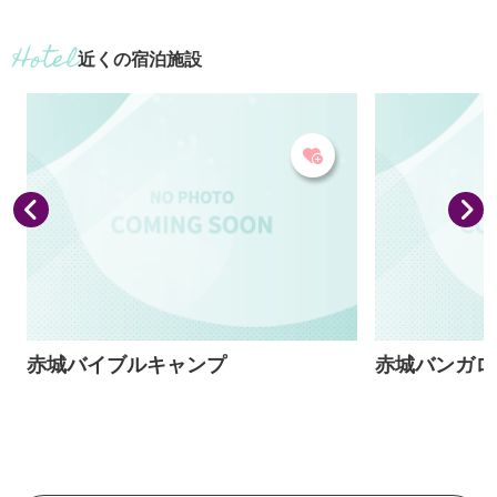
ており、登山にドライブ、釣りやキャン
釣り糸を垂らす
プと多くの人々に親しまれています。古
前橋市のシンボ
近くの宿泊施設
くから女性の願いを叶え、お参りすると
す。 秋はボー
美しい子供を授かると云われています。
できます。 レ
店の方や常連さ
ので初心者でも
赤城山のワカサ
イなどにしても
分で釣ったワカサ
赤城バイブルキャンプ
赤城バンガロ