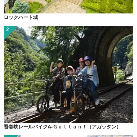
ロックハート城
吾妻峡レールバイクA-Ｇａｔｔａｎ！（アガッタン）