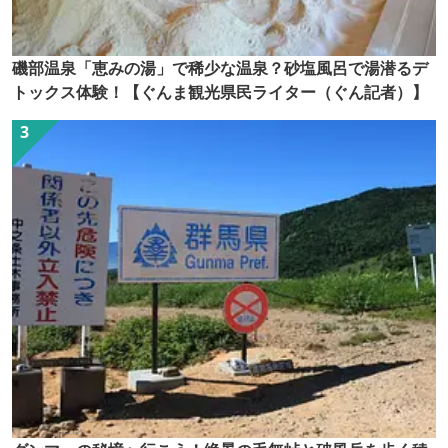
磯部温泉「恵みの湯」で稀少な温泉？砂塩風呂で湯潜るデ
トックス体験！【ぐんま観光県民ライター（ぐん記者）】