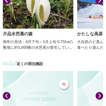
片品水芭蕉の森
かたしな高原
例年の見頃：4月下旬～5月上旬 0.75haの
大自然のど真ん
敷地に約5,000株の水芭蕉が群生してい
食べたり遊んだ
る。 期間中は夜間ライトアップを行う。
ティが盛りだく
キー場では、関
近くの宿泊施設
ンデも楽しむことがで
／スキー場（リフ
3,300円