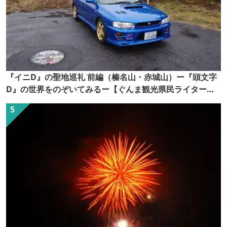
『イニD』の聖地巡礼 前編（榛名山・赤城山）ー『頭文字
D』の世界をのぞいてみるー【ぐんま観光県民ライター
（ぐん記者）】