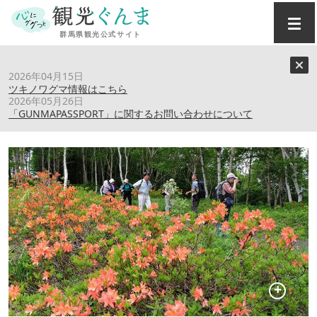
トップ
›
スポット
›
武尊牧場
2026年04月15日
ツキノワグマ情報はこちら
2026年05月26日
武尊牧場
「GUNMAPASSPORT」に関するお問い合わせについて