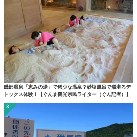
磯部温泉「恵みの湯」で稀少な温泉？砂塩風呂で湯潜るデ
トックス体験！【ぐんま観光県民ライター（ぐん記者）】