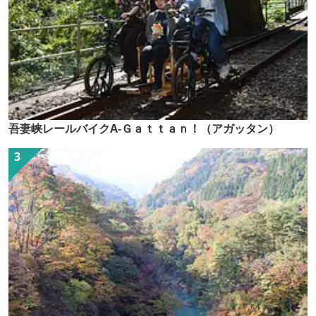
吾妻峡レールバイクA-Ｇａｔｔａｎ！（アガッタン）