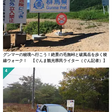
グンマーの秘境へ行こう！絶景の毛無峠と破風岳を歩く稜
線ウォーク！ 【ぐんま観光県民ライター（ぐん記者）】