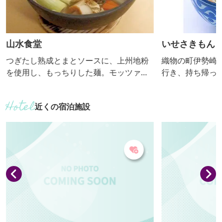
山水食堂
いせさきもん
つぎたし熟成とまとソースに、上州地粉
織物の町伊勢崎
を使用し、もっちりした麺。モッツァレ
行き、持ち帰っ
ラと５種類のチーズで焼チーズがおすす
菓子屋のおやつ
めです。 【おっきりこみ提供期間：通
した。味付けの
近くの宿泊施設
年】
プ、「から」は
は両方が入るの
わえます。