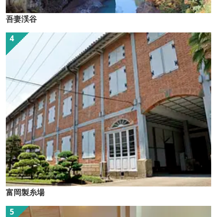
吾妻渓谷
富岡製糸場