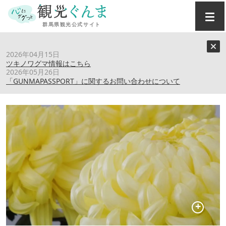
トップ
›
スポット
›
伊勢崎菊花大会
2026年04月15日
ツキノワグマ情報はこちら
2026年05月26日
伊勢崎菊花大会
「GUNMAPASSPORT」に関するお問い合わせについて