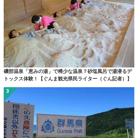
磯部温泉「恵みの湯」で稀少な温泉？砂塩風呂で湯潜るデ
トックス体験！【ぐんま観光県民ライター（ぐん記者）】