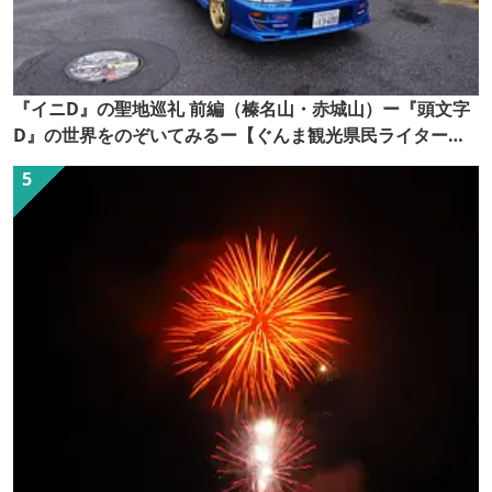
『イニD』の聖地巡礼 前編（榛名山・赤城山）ー『頭文字
D』の世界をのぞいてみるー【ぐんま観光県民ライター
（ぐん記者）】