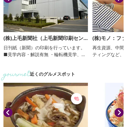
(株)上毛新聞社（上毛新聞印刷セン
(株)モノ：フ
ター）
日刊紙（新聞）の印刷を行っています。
再生資源、中間
■見学内容・解説有無 ・輪転機見学、解
ティングなど、
説ビデオ上映 ・解説：あり ■個人の受入
る”リマーケティ
不可 ■団体の受入(人数) 可（5人～70
る会社です。拠
近くのグルメスポット
人。群馬県内の団体・グループに限
場は、廃棄物の
る。）
誇る中間処理施設
例目の「体験の
います。 ■見学内容・解説有無 ・「体験
の機会の場」に
サイクル率約9
約1時間で御案内。