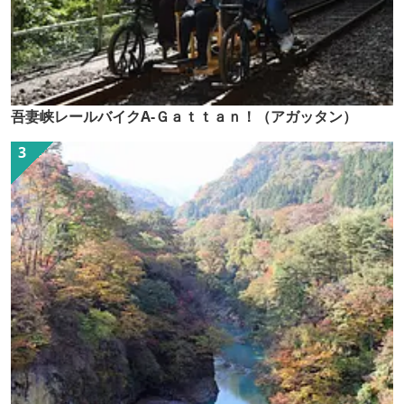
吾妻峡レールバイクA-Ｇａｔｔａｎ！（アガッタン）