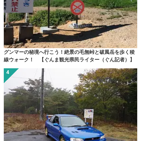
グンマーの秘境へ行こう！絶景の毛無峠と破風岳を歩く稜
線ウォーク！ 【ぐんま観光県民ライター（ぐん記者）】