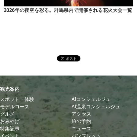
2026年の夜空を彩る。群馬県内で開催される花火大会一覧
観光案内
スポット・体験
AIコンシェルジュ
モデルコース
AI温泉コンシェルジュ
グルメ
アクセス
おみやげ
旅の予約
特集記事
ニュース
イベント
パンフレット