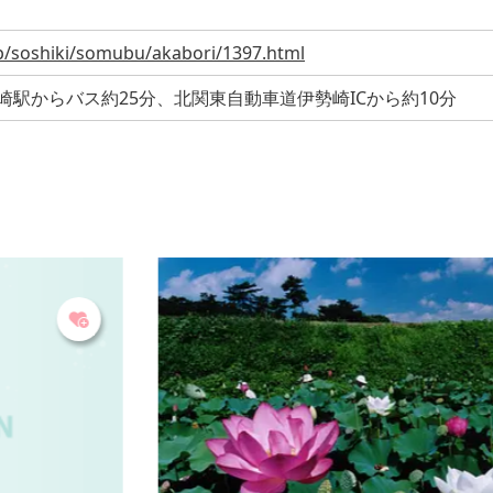
.jp/soshiki/somubu/akabori/1397.html
崎駅からバス約25分、北関東自動車道伊勢崎ICから約10分