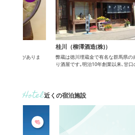
桂川（柳澤酒造(株)）
りま
弊蔵は徳川埋蔵金で有名な群馬県の赤城の麓にある
り酒屋です｡明治10年創業以来､甘口の日本酒造りに
ﾀﾞﾜﾘ続けております｡代々の当主の口伝として｢酒造
はお米が持っている､本来の旨味や甘みを上手に残
ことなんだ｣と伝えられております｡甘口の日本酒に
味の有る方は､是非､お立ち寄り下さい｡
近くの宿泊施設