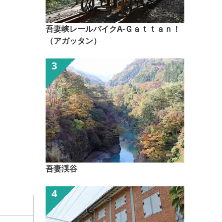
吾妻峡レールバイクA-Ｇａｔｔａｎ！
（アガッタン）
吾妻渓谷