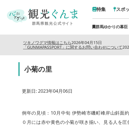
特集
スポ
群馬ゆかりの幕臣
ツキノワグマ情報はこちら
2026年04月15日
「GUNMAPASSPORT」に関するお問い合わせについて
20
小菊の里
更新日:
2023年04月06日
例年の見頃：10月中旬 伊勢崎市磯町峰岸山斜面約
０月には赤や黄色の小菊が咲き揃い、見る人を圧