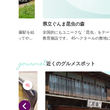
県立ぐんま昆虫の森
駅を結
全国的にもユニークな「昆虫」をテーマにした体験
てやま
教育施設です。 45ヘクタールの敷地に雑木林や、田
ゆるや
畑、小川などの里山を再現。 そこで暮らす昆虫を探
は、
し、手に取り、その生態をじっくり観察できます。
のサ
昆虫観察館では里山の生きものや世界の昆虫をいつ
季折々
も見ることができ、亜熱帯の植物が生い茂る温室で
近くのグルメスポット
大な景
は、日本最大級のチョウ「オオゴマダラ」が飛び交
まな
い、間近で観察できます。 そのほか、昆虫クラフト
やふ...