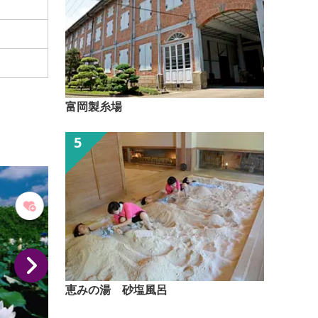
富岡製糸場
恵みの湯 砂塩風呂