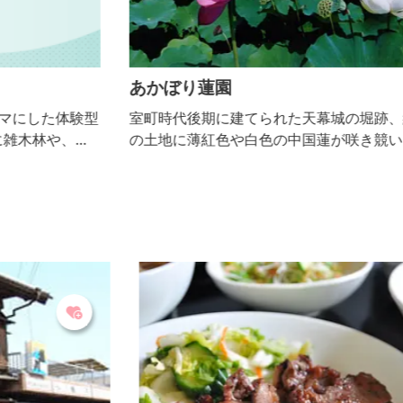
あかぼり蓮園
型
室町時代後期に建てられた天幕城の堀跡、約4,000㎡
の土地に薄紅色や白色の中国蓮が咲き競います。早朝
から午前中に開花し、見ごろは７月上旬～８月上旬。
で