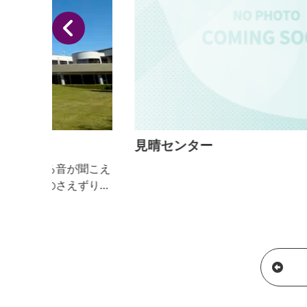
見晴センター
聞こえ
ずりで
イベー