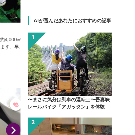
AIが選んだあなたにおすすめの記事
（株）岡直三郎商店 大間々工場
天明7年（1787年）創業の醤油醸造元。昔ながらの天
日
然醸造を守り、旨味や香りの濃い醤油を作り続けてい
ます。明治～大正期の蔵が並ぶ仕込み蔵の見学もでき
説：あり 
る。有機栽培された国産大豆ろ小麦を使用し、木桶で
１年間熟成させた「日本一しょうゆ」代表ブランド。
また、醤油仕込み蔵の見学も可能。見学時間は指定の
ため、店舗までお問い合わせください。
〜まさに気分は列車の運転士〜吾妻峡
レールバイク「アガッタン」を体験