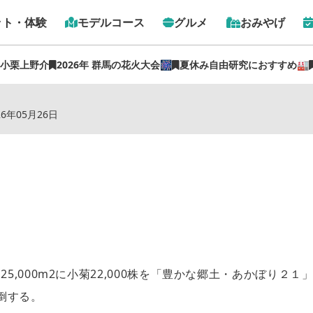
ット・体験
モデルコース
グルメ
おみやげ
 小栗上野介
2026年 群馬の花火大会🎆
夏休み自由研究におすすめ🏭
トップ
›
スポット
›
小菊の里
26年05月26日
25,000m2に小菊22,000株を「豊かな郷土・あかぼり
倒する。