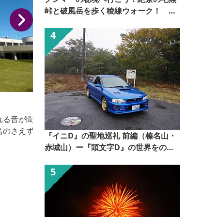
峠と破風岳を歩く稜線ウォーク！
【ぐんま観光県民ライター（ぐん記
者）】
見晴センター
『イニD』の聖地巡礼 前編（榛名山・
赤城山）ー『頭文字D』の世界をのぞ
いてみるー【ぐんま観光県民ライター
（ぐん記者）】