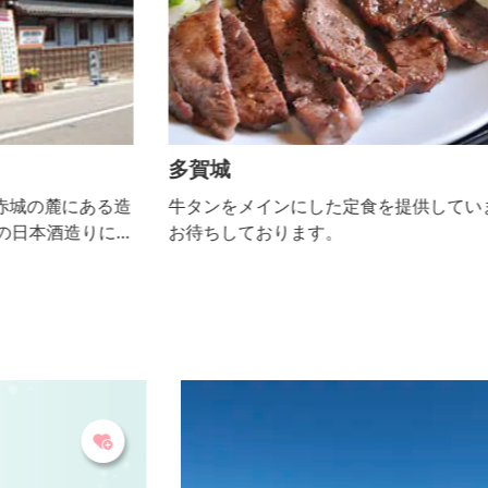
多賀城
造
牛タンをメインにした定食を提供しています。ご来店
ｺ
お待ちしております。
り
す
興