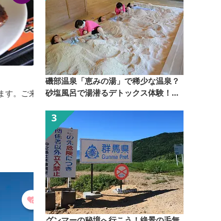
美濃屋
磯部温泉「恵みの湯」で稀少な温泉？
砂塩風呂で湯潜るデトックス体験！
簡単に、ご家庭で焼きたての焼まんじゅうを味わえま
【ぐんま観光県民ライター（ぐん記
す。
者）】
グンマーの秘境へ行こう！絶景の毛無