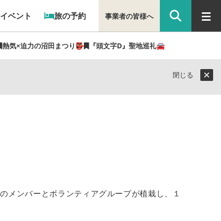
イベント
旅の予約
事業者の皆様へ
熱気×迫力の沼田まつり👺
『頭文字D』聖地巡礼🚘
閉じる
２１」のメンバーとボランティアグループが植栽し、１