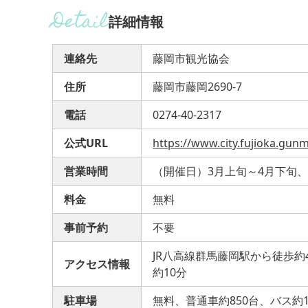
詳細情報
連絡先
藤岡市観光協会
住所
藤岡市藤岡2690-7
電話
0274-40-2317
公式URL
https://www.city.fujioka.gun
営業時間
（開催日）3月上旬～4月下旬、9:
料金
無料
事前予約
不要
JR八高線群馬藤岡駅から徒歩約
アクセス情報
約10分
駐車場
無料、普通車約850台、バス約