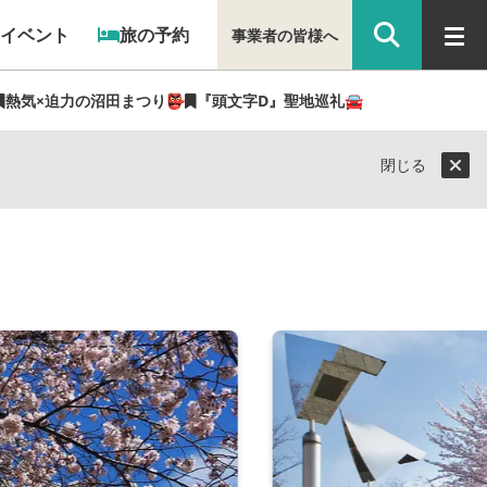
イベント
旅の予約
事業者の皆様へ
熱気×迫力の沼田まつり👺
『頭文字D』聖地巡礼🚘
閉じる