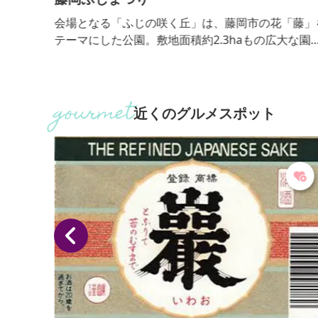
部地域
会場となる「ふじの咲く丘」は、藤岡市の花「藤」
の石碑
テーマにした公園。敷地面積約2.3haもの広大な園
記念
に、形や色の異なる45種類の藤が咲き誇ります。中
胡郡
も、全長約350ｍにも及ぶ巨大な藤棚は必見です。
（複製
るでシャンデリアさながらの、壮麗な姿を観賞でき
石の拓
す。幻想的な光景が浮かび上がる、日没後のライト
近くのグルメスポット
井いし
アップも必見です。
いま