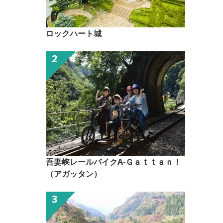
ロックハート城
吾妻峡レールバイクA-Ｇａｔｔａｎ！
（アガッタン）