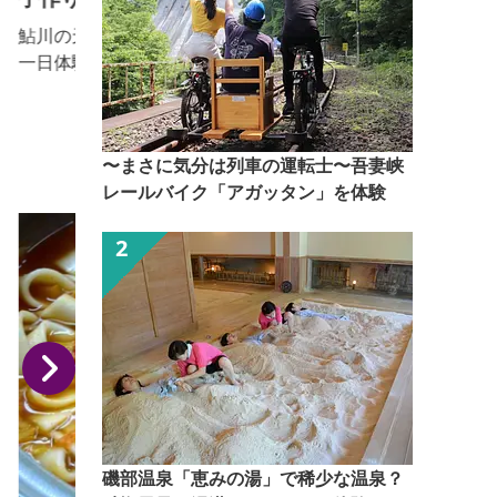
鮎川の天然伏流水使用して､社長を先頭に地元社員と
一日体験実習者と共に『語り合いの出来る､手造り地
酒』を醸す｡平成12年国税庁醸造研究所の全国新酒鑑
評会で金賞を受賞｡平成12､13年関信越国税局酒類鑑
評会で優秀賞受賞｡平成15年群馬県清酒品評会で首席
〜まさに気分は列車の運転士〜吾妻峡
優等賞､全国新酒鑑評会金賞､関信局酒類鑑評会優秀賞
レールバイク「アガッタン」を体験
受賞｡手造り地酒探求蔵として努力している｡
磯部温泉「恵みの湯」で稀少な温泉？