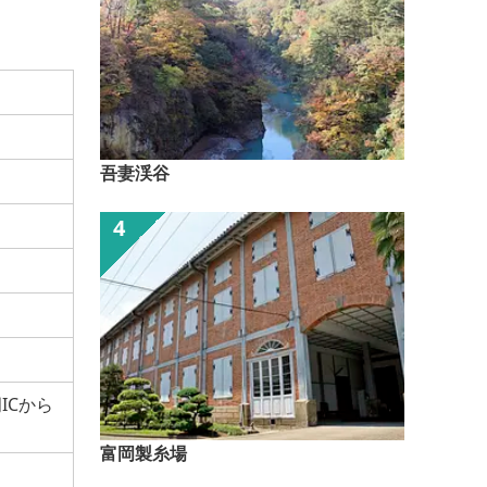
吾妻渓谷
ICから
富岡製糸場