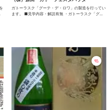
を
ガトーラスク「グーテ・デ・ロワ」の製造を行ってい
内
ます。 ■見学内容・解説有無 ・ガトーラスク「グー
で
テ・デ・ロワ」の各種製造工程（パン生地作り～ガ
ま
トーラスクへの仕上げ工程） ・解説：個人でご来館
ま
のお客さまは自由見学のみ、事前予約の団体客様は解
説付き・自由見学が選べます。 ■個人の受入 可 ■団
体の受入(人数) 可（20人～上限は特になし）