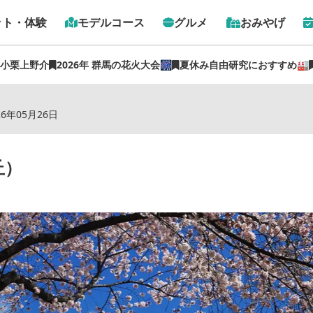
ット・体験
モデルコース
グルメ
おみやげ
 小栗上野介
2026年 群馬の花火大会🎆
夏休み自由研究におすすめ🏭
トップ
›
スポット
›
桜のライトアップ（ふじの咲く丘）
26年05月26日
丘）